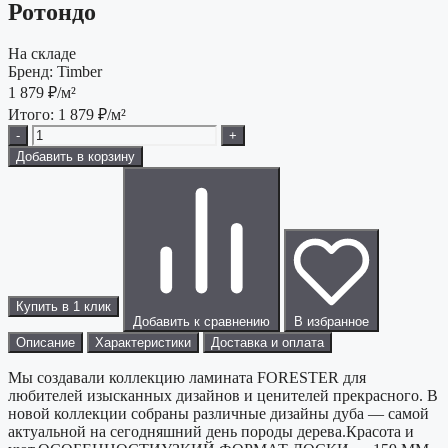
Ротондо
На складе
Бренд:
Timber
1 879
₽/м²
Итого:
1 879
₽/м²
-
+
Добавить в корзину
Купить в 1 клик
Добавить к сравнению
В избранное
Описание
Характеристики
Доставка и оплата
Мы создавали коллекцию ламината FORESTER для
любителей изысканных дизайнов и ценителей прекрасного. В
новой коллекции собраны различные дизайны дуба — самой
актуальной на сегодняшний день породы дерева.Красота и