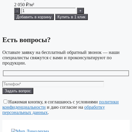
2 050
₽/м²
-
+
Добавить в корзину
Купить в 1 клик
Есть вопросы?
Оставьте заявку на бесплатный обратный звонок — наши
специалисты свяжутся с вами и проконсультируют по
продукции.
Оставьте
это
поле
Нажимая кнопку, я соглашаюсь с условиями
политики
пустым.
конфиденциальности
и даю согласие на
обработку
персональных данных
.