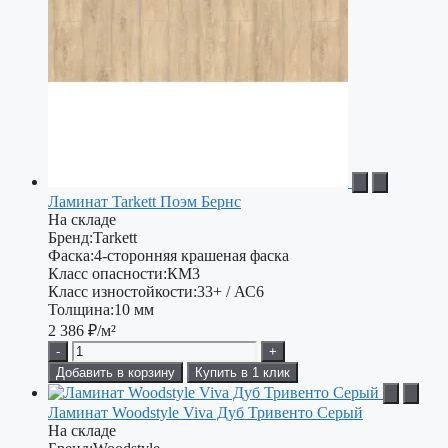
Ламинат Tarkett Поэм Бернс
На складе
Бренд:
Tarkett
Фаска:
4-сторонняя крашеная фаска
Класс опасности:
КМ3
Класс изностойкости:
33+ / АС6
Толщина:
10 мм
2 386
₽/м²
-
+
Добавить в корзину
Купить в 1 клик
Ламинат Woodstyle Viva Дуб Тривенто Серый
На складе