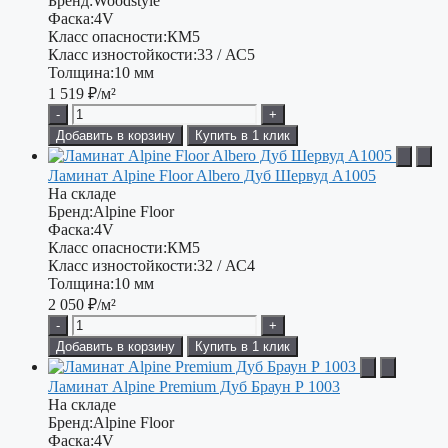
Бренд:
Woodstyle
Фаска:
4V
Класс опасности:
КМ5
Класс изностойкости:
33 / АС5
Толщина:
10 мм
1 519
₽/м²
-
+
Добавить в корзину
Купить в 1 клик
Ламинат Alpine Floor Albero Дуб Шервуд А1005
На складе
Бренд:
Alpine Floor
Фаска:
4V
Класс опасности:
КМ5
Класс изностойкости:
32 / АС4
Толщина:
10 мм
2 050
₽/м²
-
+
Добавить в корзину
Купить в 1 клик
Ламинат Alpine Premium Дуб Браун Р 1003
На складе
Бренд:
Alpine Floor
Фаска:
4V