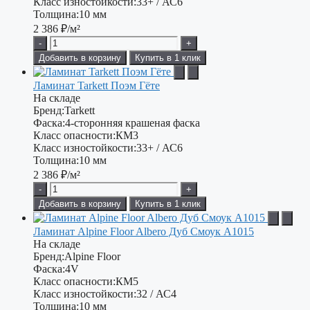
Класс изностойкости:
33+ / АС6
Толщина:
10 мм
2 386
₽/м²
-
+
Добавить в корзину
Купить в 1 клик
Ламинат Tarkett Поэм Гёте
На складе
Бренд:
Tarkett
Фаска:
4-сторонняя крашеная фаска
Класс опасности:
КМ3
Класс изностойкости:
33+ / АС6
Толщина:
10 мм
2 386
₽/м²
-
+
Добавить в корзину
Купить в 1 клик
Ламинат Alpine Floor Albero Дуб Смоук А1015
На складе
Бренд:
Alpine Floor
Фаска:
4V
Класс опасности:
КМ5
Класс изностойкости:
32 / АС4
Толщина:
10 мм