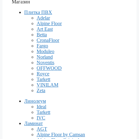
Магазин
Плитка ПВХ
Adelar
Alpine Floor
Art East
Betta
CronaFloor
Fargo
Moduleo
Norland
Noventis
OFFWOOD
Royce
Tarkett
VINILAM
Zeta
Линолеум
Ideal
Tarkett
IVC
Ламинат
AGT
Alpine Floor by Camsan