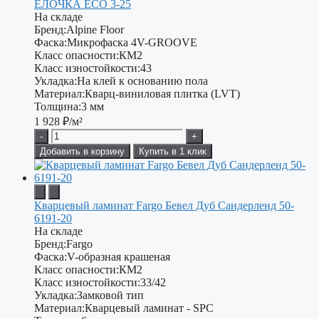
ЕЛОЧКА ECO 3-25
На складе
Бренд:
Alpine Floor
Фаска:
Микрофаска 4V-GROOVE
Класс опасности:
КМ2
Класс изностойкости:
43
Укладка:
На клей к основанию пола
Материал:
Кварц-виниловая плитка (LVT)
Толщина:
3 мм
1 928
₽/м²
-
+
Добавить в корзину
Купить в 1 клик
Кварцевый ламинат Fargo Бевел Дуб Сандерленд 50-
6191-20
На складе
Бренд:
Fargo
Фаска:
V-образная крашеная
Класс опасности:
КМ2
Класс изностойкости:
33/42
Укладка:
Замковой тип
Материал:
Кварцевый ламинат - SPC