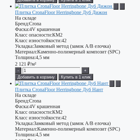
Плитка CronaFloor Herringbone Дуб Дижон
На складе
Бренд:
Crona
Фаска:
4V крашенная
Класс опасности:
КМ2
Класс изностойкости:
42
Укладка:
Замковый метод (замок А/В елочка)
Материал:
Каменно-полимерный композит (SPC)
Толщина:
4,5 мм
2 121
₽/м²
-
+
Добавить в корзину
Купить в 1 клик
Плитка CronaFloor Herringbone Дуб Нант
На складе
Бренд:
Crona
Фаска:
4V крашенная
Класс опасности:
КМ2
Класс изностойкости:
42
Укладка:
Замковый метод (замок А/В елочка)
Материал:
Каменно-полимерный композит (SPC)
Толщина:
4,5 мм