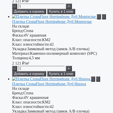
2 121
₽/м²
-
+
Добавить в корзину
Купить в 1 клик
Плитка CronaFloor Herringbone Дуб Монпелье
На складе
Бренд:
Crona
Фаска:
4V крашеная
Класс опасности:
КМ2
Класс изностойкости:
42
Укладка:
Замковый метод (замок A/B елочка)
Материал:
Каменно-полимерный композит (SPC)
Толщина:
4,5 мм
2 121
₽/м²
-
+
Добавить в корзину
Купить в 1 клик
Плитка CronaFloor Herringbone Дуб Ницца
На складе
Бренд:
Crona
Фаска:
4V крашенная
Класс опасности:
КМ2
Класс изностойкости:
42
Укладка:
Замковый метод (замок А/В елочка)