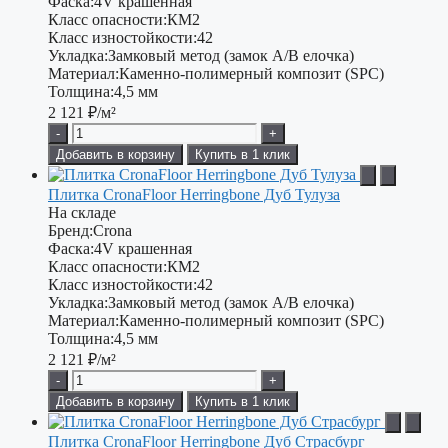
Фаска:
4V крашенная
Класс опасности:
КМ2
Класс изностойкости:
42
Укладка:
Замковый метод (замок А/В елочка)
Материал:
Каменно-полимерный композит (SPC)
Толщина:
4,5 мм
2 121
₽/м²
-
+
Добавить в корзину
Купить в 1 клик
Плитка CronaFloor Herringbone Дуб Тулуза
На складе
Бренд:
Crona
Фаска:
4V крашенная
Класс опасности:
КМ2
Класс изностойкости:
42
Укладка:
Замковый метод (замок А/В елочка)
Материал:
Каменно-полимерный композит (SPC)
Толщина:
4,5 мм
2 121
₽/м²
-
+
Добавить в корзину
Купить в 1 клик
Плитка CronaFloor Herringbone Дуб Страсбург