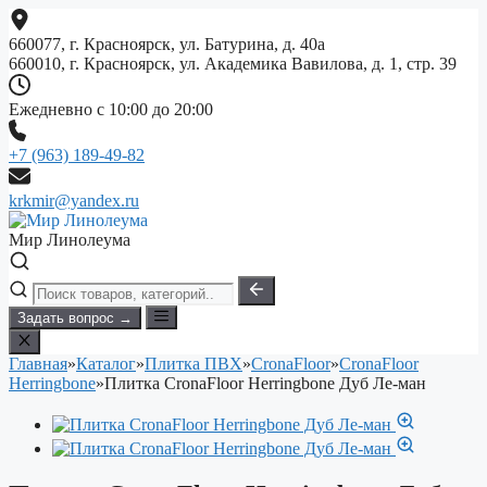
Перейти
к
660077, г. Красноярск, ул. Батурина, д. 40а
содержимому
660010, г. Красноярск, ул. Академика Вавилова, д. 1, стр. 39
Ежедневно с 10:00 до 20:00
+7 (963) 189-49-82
krkmir@yandex.ru
Мир Линолеума
Задать вопрос →
Главная
»
Каталог
»
Плитка ПВХ
»
CronaFloor
»
CronaFloor
Herringbone
»
Плитка CronaFloor Herringbone Дуб Ле-ман