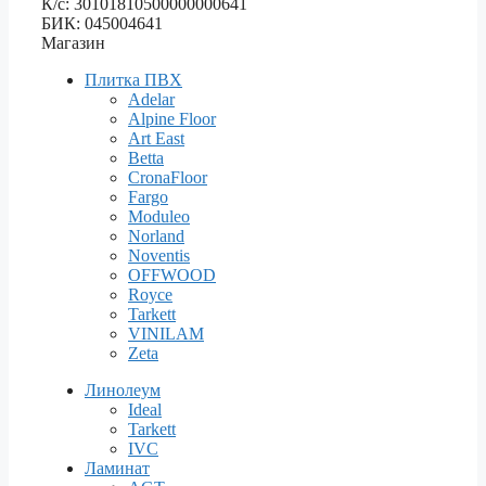
К/с: 30101810500000000641
БИК: 045004641
Магазин
Плитка ПВХ
Adelar
Alpine Floor
Art East
Betta
CronaFloor
Fargo
Moduleo
Norland
Noventis
OFFWOOD
Royce
Tarkett
VINILAM
Zeta
Линолеум
Ideal
Tarkett
IVC
Ламинат