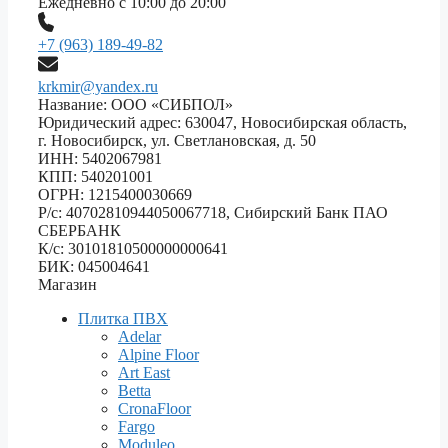
Ежедневно с 10:00 до 20:00
+7 (963) 189-49-82
krkmir@yandex.ru
Название: ООО «СИБПОЛ»
Юридический адрес: 630047, Новосибирская область,
г. Новосибирск, ул. Светлановская, д. 50
ИНН: 5402067981
КПП: 540201001
ОГРН: 1215400030669
Р/с: 40702810944050067718, Сибирский Банк ПАО
СБЕРБАНК
К/с: 30101810500000000641
БИК: 045004641
Магазин
Плитка ПВХ
Adelar
Alpine Floor
Art East
Betta
CronaFloor
Fargo
Moduleo