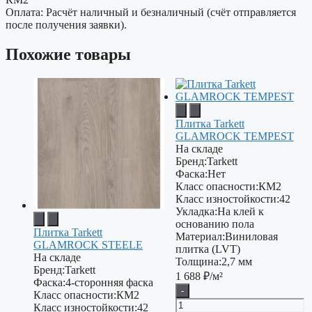
Оплата: Расчёт наличный и безналичный (счёт отправляется
после получения заявки).
Похожие товары
Плитка Tarkett
GLAMROCK TEMPEST
На складе
Бренд:
Tarkett
Фаска:
Нет
Класс опасности:
КМ2
Класс изностойкости:
42
Укладка:
На клей к
основанию пола
Плитка Tarkett
Материал:
Виниловая
GLAMROCK STEELE
плитка (LVT)
На складе
Толщина:
2,7 мм
Бренд:
Tarkett
1 688
₽/м²
Фаска:
4-сторонняя фаска
-
Класс опасности:
КМ2
Класс изностойкости:
42