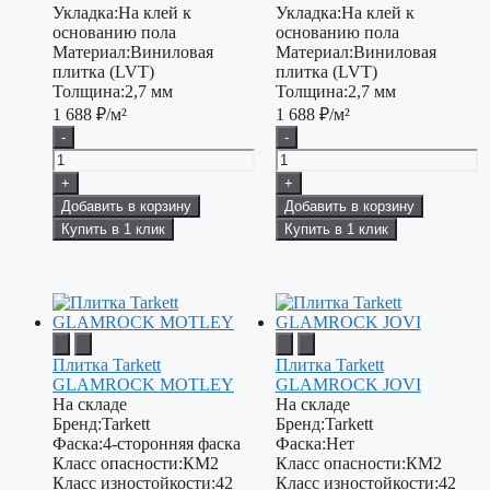
Укладка:
На клей к
Укладка:
На клей к
основанию пола
основанию пола
Материал:
Виниловая
Материал:
Виниловая
плитка (LVT)
плитка (LVT)
Толщина:
2,7 мм
Толщина:
2,7 мм
1 688
₽/м²
1 688
₽/м²
-
-
+
+
Добавить в корзину
Добавить в корзину
Купить в 1 клик
Купить в 1 клик
Плитка Tarkett
Плитка Tarkett
GLAMROCK MOTLEY
GLAMROCK JOVI
На складе
На складе
Бренд:
Tarkett
Бренд:
Tarkett
Фаска:
4-сторонняя фаска
Фаска:
Нет
Класс опасности:
КМ2
Класс опасности:
КМ2
Класс изностойкости:
42
Класс изностойкости:
42