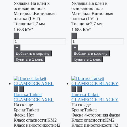
Укладка:
На клей к
Укладка:
На клей к
основанию пола
основанию пола
Материал:
Виниловая
Материал:
Виниловая
плитка (LVT)
плитка (LVT)
Толщина:
2,7 мм
Толщина:
2,7 мм
1 688
₽/м²
1 688
₽/м²
-
-
+
+
Добавить в корзину
Добавить в корзину
Купить в 1 клик
Купить в 1 клик
Плитка Tarkett
Плитка Tarkett
GLAMROCK AXEL
GLAMROCK BLACKY
На складе
На складе
Бренд:
Tarkett
Бренд:
Tarkett
Фаска:
Нет
Фаска:
4-сторонняя фаска
Класс опасности:
КМ2
Класс опасности:
КМ2
Класс изностойкости:
42
Класс изностойкости:
42