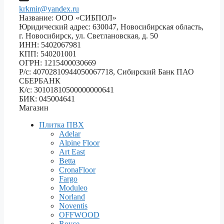
krkmir@yandex.ru
Название: ООО «СИБПОЛ»
Юридический адрес: 630047, Новосибирская область,
г. Новосибирск, ул. Светлановская, д. 50
ИНН: 5402067981
КПП: 540201001
ОГРН: 1215400030669
Р/с: 40702810944050067718, Сибирский Банк ПАО
СБЕРБАНК
К/с: 30101810500000000641
БИК: 045004641
Магазин
Плитка ПВХ
Adelar
Alpine Floor
Art East
Betta
CronaFloor
Fargo
Moduleo
Norland
Noventis
OFFWOOD
Royce