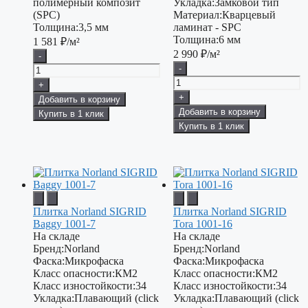
полимерный композит
Укладка:
Замковой тип
(SPC)
Материал:
Кварцевый
Толщина:
3,5 мм
ламинат - SPC
Толщина:
6 мм
1 581
₽/м²
2 990
₽/м²
-
-
+
+
Добавить в корзину
Добавить в корзину
Купить в 1 клик
Купить в 1 клик
Плитка Norland SIGRID
Плитка Norland SIGRID
Baggy 1001-7
Tora 1001-16
На складе
На складе
Бренд:
Norland
Бренд:
Norland
Фаска:
Микрофаска
Фаска:
Микрофаска
Класс опасности:
КМ2
Класс опасности:
КМ2
Класс изностойкости:
34
Класс изностойкости:
34
Укладка:
Плавающий (click
Укладка:
Плавающий (click