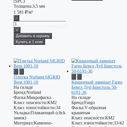
(SPC)
Толщина:
3,5 мм
1 581
₽/м²
-
+
Добавить в корзину
Купить в 1 клик
Плитка Norland SIGRID
Bent 1001-10
Кварцевый ламинат Fargo
На складе
Бевел Дуб Бристоль 50-
Бренд:
Norland
6191-36
Фаска:
Микрофаска
На складе
Класс опасности:
КМ2
Бренд:
Fargo
Класс изностойкости:
34
Фаска:
V-образная
Укладка:
Плавающий (click
крашеная
замок)
Класс опасности:
КМ2
Материал:
Каменно-
Класс изностойкости:
33/42