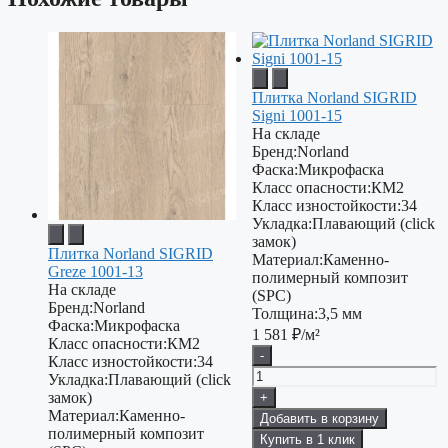
Плитка Norland SIGRID
Signi 1001-15
На складе
Бренд:
Norland
Фаска:
Микрофаска
Класс опасности:
КМ2
Класс изностойкости:
34
Укладка:
Плавающий (click
замок)
Плитка Norland SIGRID
Материал:
Каменно-
Greze 1001-13
полимерный композит
На складе
(SPC)
Бренд:
Norland
Толщина:
3,5 мм
Фаска:
Микрофаска
1 581
₽/м²
Класс опасности:
КМ2
-
Класс изностойкости:
34
Укладка:
Плавающий (click
замок)
+
Материал:
Каменно-
Добавить в корзину
полимерный композит
Купить в 1 клик