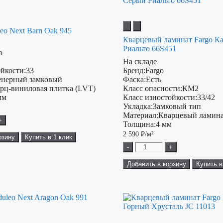
eo Next Barn Oak 945
Кварцевый ламинат Fargo К
Риальто 66S451
o
На складе
ойкости:
33
Бренд:
Fargo
нерный замковый
Фаска:
Есть
рц-виниловая плитка (LVT)
Класс опасности:
КМ2
мм
Класс изностойкости:
33/42
Укладка:
Замковый тип
Материал:
Кварцевый ламина
+
Толщина:
4 мм
2 590
₽/м²
рзину
Купить в 1 клик
-
+
Добавить в корзину
Купить в