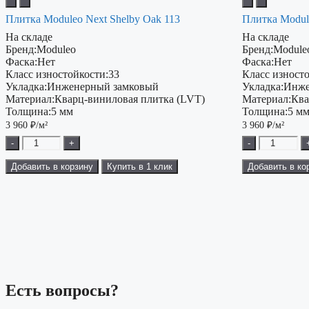
Плитка Moduleo Next Shelby Oak 113
Плитка Modul
На складе
На складе
Бренд:
Moduleo
Бренд:
Module
Фаска:
Нет
Фаска:
Нет
Класс изностойкости:
33
Класс изност
Укладка:
Инженерный замковый
Укладка:
Инже
Материал:
Кварц-виниловая плитка (LVT)
Материал:
Ква
Толщина:
5 мм
Толщина:
5 м
3 960
₽/м²
3 960
₽/м²
-
+
-
Добавить в корзину
Купить в 1 клик
Добавить в ко
Есть вопросы?