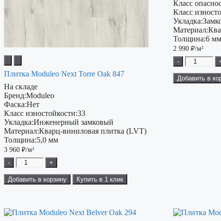
Класс опаснос
Класс изност
Укладка:
Замк
Материал:
Ква
Толщина:
6 м
2 990
₽/м²
-
Плитка Moduleo Next Torre Oak 847
Добавить в ко
На складе
Бренд:
Moduleo
Фаска:
Нет
Класс изностойкости:
33
Укладка:
Инженерный замковый
Материал:
Кварц-виниловая плитка (LVT)
Толщина:
5,0 мм
3 960
₽/м²
-
+
Добавить в корзину
Купить в 1 клик