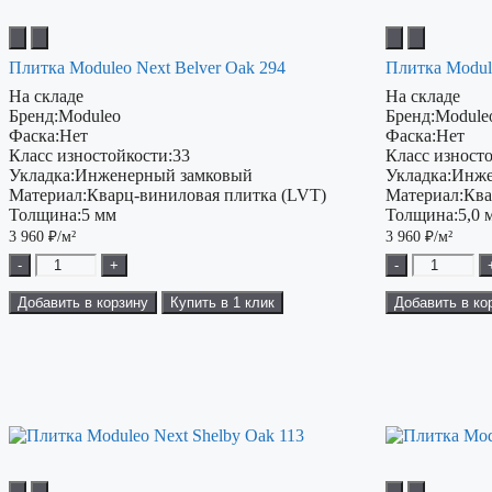
Плитка Moduleo Next Belver Oak 294
Плитка Modul
На складе
На складе
Бренд:
Moduleo
Бренд:
Module
Фаска:
Нет
Фаска:
Нет
Класс изностойкости:
33
Класс изност
Укладка:
Инженерный замковый
Укладка:
Инже
Материал:
Кварц-виниловая плитка (LVT)
Материал:
Ква
Толщина:
5 мм
Толщина:
5,0 
3 960
₽/м²
3 960
₽/м²
-
+
-
Добавить в корзину
Купить в 1 клик
Добавить в ко