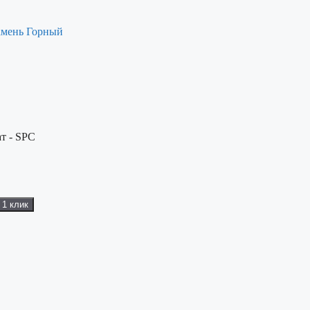
амень Горный
т - SPC
 1 клик