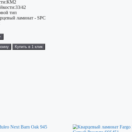
ти:
КМ2
ойкости:
33/42
овой тип
рцевый ламинат - SPC
м
+
рзину
Купить в 1 клик