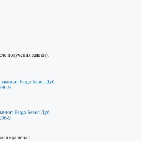
сле получения заявки).
минат Fargo Бевел Дуб
996-9
зная крашеная