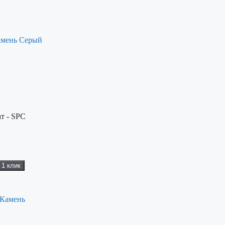
амень Серый
т - SPC
 1 клик