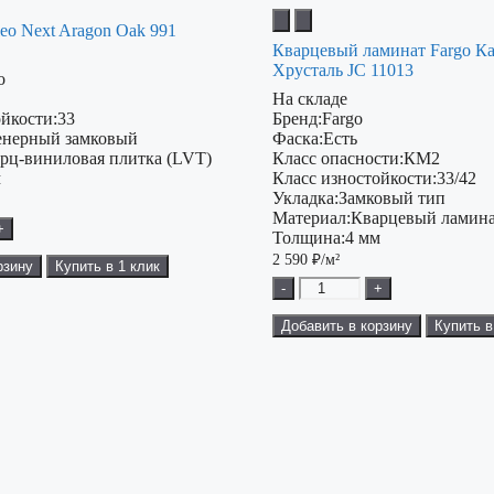
eo Next Aragon Oak 991
Кварцевый ламинат Fargo К
Хрусталь JC 11013
o
На складе
ойкости:
33
Бренд:
Fargo
нерный замковый
Фаска:
Есть
рц-виниловая плитка (LVT)
Класс опасности:
КМ2
м
Класс изностойкости:
33/42
Укладка:
Замковый тип
Материал:
Кварцевый ламина
+
Толщина:
4 мм
2 590
₽/м²
рзину
Купить в 1 клик
-
+
Добавить в корзину
Купить в