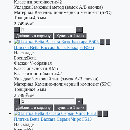
Класс изностойкости:
42
Укладка:
Замковый метод (замок A/B елочка)
Материал:
Каменно-полимерный композит (SPC)
Толщина:
4,5 мм
2 749
₽/м²
-
+
Добавить в корзину
Купить в 1 клик
Плитка Betta Baccara Блэк Баккара B505
На складе
Бренд:
Betta
Фаска:
4V-образная
Класс опасности:
КМ5
Класс изностойкости:
42
Укладка:
Замковый тип (замок A/B елочка)
Материал:
Каменно-полимерный композит (SPC)
Толщина:
4,5 мм
2 749
₽/м²
-
+
Добавить в корзину
Купить в 1 клик
Плитка Betta Baccara Серый Чирс F513
На складе
Бренд:
Betta