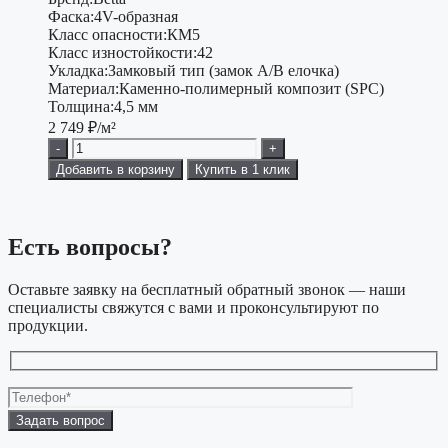
Фаска:
4V-образная
Класс опасности:
КМ5
Класс изностойкости:
42
Укладка:
Замковый тип (замок A/B елочка)
Материал:
Каменно-полимерный композит (SPC)
Толщина:
4,5 мм
2 749
₽/м²
-
+
Добавить в корзину
Купить в 1 клик
Есть вопросы?
Оставьте заявку на бесплатный обратный звонок — наши
специалисты свяжутся с вами и проконсультируют по
продукции.
Оставьте
это