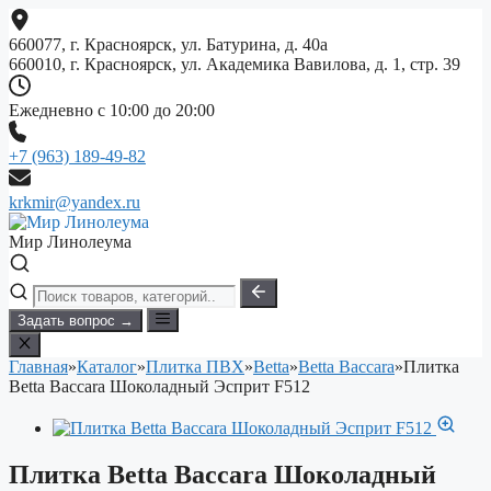
Перейти
к
660077, г. Красноярск, ул. Батурина, д. 40а
содержимому
660010, г. Красноярск, ул. Академика Вавилова, д. 1, стр. 39
Ежедневно с 10:00 до 20:00
+7 (963) 189-49-82
krkmir@yandex.ru
Мир Линолеума
Задать вопрос →
Главная
»
Каталог
»
Плитка ПВХ
»
Betta
»
Betta Baccara
»
Плитка
Betta Baccara Шоколадный Эсприт F512
Плитка Betta Baccara Шоколадный