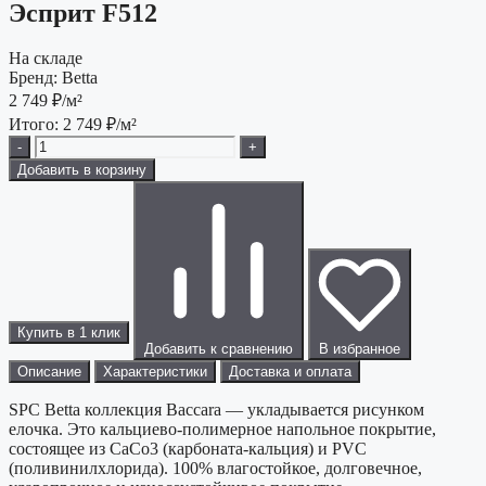
Эсприт F512
На складе
Бренд:
Betta
2 749
₽/м²
Итого:
2 749
₽/м²
-
+
Добавить в корзину
Купить в 1 клик
Добавить к сравнению
В избранное
Описание
Характеристики
Доставка и оплата
SPC Betta коллекция Baccara — укладывается рисунком
елочка. Это кальциево-полимерное напольное покрытие,
состоящее из CaCo3 (карбоната-кальция) и PVC
(поливинилхлорида). 100% влагостойкое, долговечное,