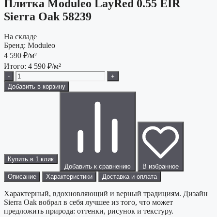
Плитка Moduleo LayRed 0.55 EIR
Sierra Oak 58239
На складе
Бренд:
Moduleo
4 590
₽/м²
Итого:
4 590
₽/м²
-
+
Добавить в корзину
Купить в 1 клик
Добавить к сравнению
В избранное
Описание
Характеристики
Доставка и оплата
Характерный, вдохновляющий и верный традициям. Дизайн
Sierra Oak вобрал в себя лучшее из того, что может
предложить природа: оттенки, рисунок и текстуру.