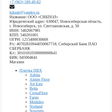
+7 (963) 189-49-82
krkmir@yandex.ru
Название: ООО «СИБПОЛ»
Юридический адрес: 630047, Новосибирская область,
г. Новосибирск, ул. Светлановская, д. 50
ИНН: 5402067981
КПП: 540201001
ОГРН: 1215400030669
Р/с: 40702810944050067718, Сибирский Банк ПАО
СБЕРБАНК
К/с: 30101810500000000641
БИК: 045004641
Магазин
Плитка ПВХ
Adelar
Alpine Floor
Art East
Betta
CronaFloor
Fargo
Moduleo
Norland
Noventis