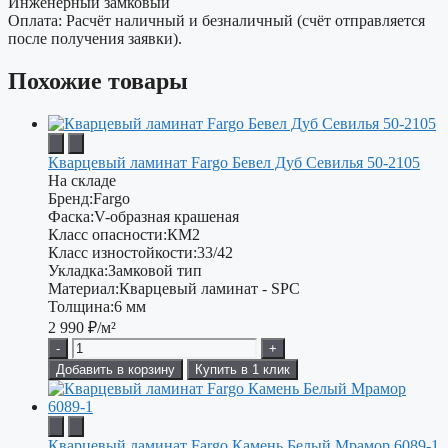
Инженерный замковый
Оплата: Расчёт наличный и безналичный (счёт отправляется
после получения заявки).
Похожие товары
Кварцевый ламинат Fargo Бевел Дуб Севилья 50-2105
На складе
Бренд:
Fargo
Фаска:
V-образная крашеная
Класс опасности:
КМ2
Класс изностойкости:
33/42
Укладка:
Замковой тип
Материал:
Кварцевый ламинат - SPC
Толщина:
6 мм
2 990
₽/м²
-
+
Добавить в корзину
Купить в 1 клик
Кварцевый ламинат Fargo Камень Белый Мрамор 6089-1