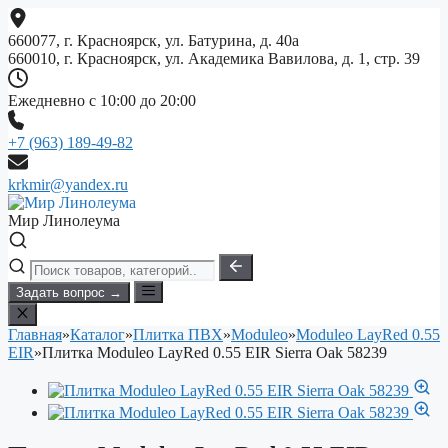
Перейти
к
660077, г. Красноярск, ул. Батурина, д. 40а
содержимому
660010, г. Красноярск, ул. Академика Вавилова, д. 1, стр. 39
Ежедневно с 10:00 до 20:00
+7 (963) 189-49-82
krkmir@yandex.ru
Мир Линолеума
Задать вопрос →
Главная
»
Каталог
»
Плитка ПВХ
»
Moduleo
»
Moduleo LayRed 0.55
EIR
»
Плитка Moduleo LayRed 0.55 EIR Sierra Oak 58239