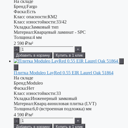
На складе
Бренд:
Fargo
Фаска:
Есть
Класс опасности:
КМ2
Класс изностойкости:
33/42
Укладка:
Замковый тип
Материал:
Кварцевый ламинат - SPC
Толщина:
4 мм
2 590
₽/м²
-
+
Добавить в корзину
Купить в 1 клик
Плитка Moduleo LayRed 0.55 EIR Laurel Oak 51864
На складе
Бренд:
Moduleo
Фаска:
Нет
Класс изностойкости:
33
Укладка:
Инженерный замковый
Материал:
Кварц-виниловая плитка (LVT)
Толщина:
6,0 (встроенная подложка) мм
4 590
₽/м²
-
+
Добавить в корзину
Купить в 1 клик