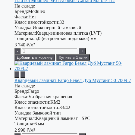
Плитка Moduleo Next Acoustic Carrara Marble 112
На складе
Бренд:
Moduleo
Фаска:
Нет
Класс изностойкости:
32
Укладка:
Инженерный замковый
Материал:
Кварц-виниловая плитка (LVT)
Толщина:
5,0 (встроенная подложка) мм
3 740
₽/м²
-
+
Добавить в корзину
Купить в 1 клик
Кварцевый ламинат Fargo Бевел Дуб Мустанг 50-7009-7
На складе
Бренд:
Fargo
Фаска:
V-образная крашеная
Класс опасности:
КМ2
Класс изностойкости:
33/42
Укладка:
Замковой тип
Материал:
Кварцевый ламинат - SPC
Толщина:
6 мм
2 990
₽/м²