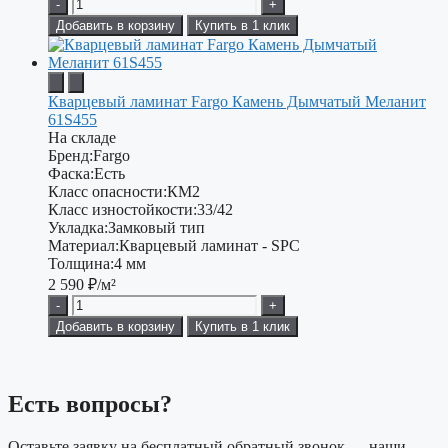
-
+
Добавить в корзину
Купить в 1 клик
Кварцевый ламинат Fargo Камень Дымчатый Меланит
61S455
На складе
Бренд:
Fargo
Фаска:
Есть
Класс опасности:
КМ2
Класс изностойкости:
33/42
Укладка:
Замковый тип
Материал:
Кварцевый ламинат - SPC
Толщина:
4 мм
2 590
₽/м²
-
+
Добавить в корзину
Купить в 1 клик
Есть вопросы?
Оставьте заявку на бесплатный обратный звонок — наши