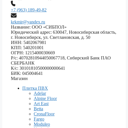
+7 (963) 189-49-82
krkmir@yandex.ru
Название: ООО «СИБПОЛ»
Юридический адрес: 630047, Новосибирская область,
г. Новосибирск, ул. Светлановская, д. 50
ИНН: 5402067981
КПП: 540201001
ОГРН: 1215400030669
Р/с: 40702810944050067718, Сибирский Банк ПАО
СБЕРБАНК
К/с: 30101810500000000641
БИК: 045004641
Магазин
Плитка ПВХ
Adelar
Alpine Floor
Art East
Betta
CronaFloor
Fargo
Moduleo