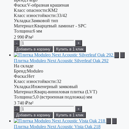
Фаска:
V-образная крашеная
Класс опасности:
КМ2
Класс изностойкости:
33/42
Укладка:
Замковой тип
Материал:
Кварцевый ламинат - SPC
Толщина:
6 мм
2 990
₽/м²
-
+
Добавить в корзину
Купить в 1 клик
Плитка Moduleo Next Acoustic Silverleaf Oak 292
На складе
Бренд:
Moduleo
Фаска:
Нет
Класс изностойкости:
32
Укладка:
Инженерный замковый
Материал:
Кварц-виниловая плитка (LVT)
Толщина:
5,0 (встроенная подложка) мм
3 740
₽/м²
-
+
Добавить в корзину
Купить в 1 клик
Плитка Moduleo Next Acoustic Vista Oak 218