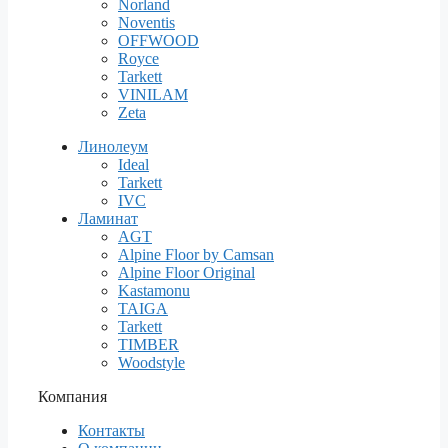
Norland
Noventis
OFFWOOD
Royce
Tarkett
VINILAM
Zeta
Линолеум
Ideal
Tarkett
IVC
Ламинат
AGT
Alpine Floor by Camsan
Alpine Floor Original
Kastamonu
TAIGA
Tarkett
TIMBER
Woodstyle
Компания
Контакты