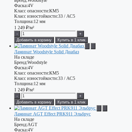
Бренд:
Woodstyle
Фаска:
4V
Класс опасности:
КМ5
Класс изностойкости:
33 / АС5
Толщина:
12 мм
1 249
₽/м²
-
+
Добавить в корзину
Купить в 1 клик
Ламинат Woodstyle Solid Диабаз
На складе
Бренд:
Woodstyle
Фаска:
4V
Класс опасности:
КМ5
Класс изностойкости:
33 / АС5
Толщина:
12 мм
1 249
₽/м²
-
+
Добавить в корзину
Купить в 1 клик
Ламинат AGT Effect PRK911 Эльбрус
На складе
Бренд:
AGT
Фаска:
4V