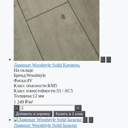
Ламинат Woodstyle Solid Кремень
На складе
Бренд:
Woodstyle
Фаска:
4V
Класс опасности:
КМ5
Класс изностойкости:
33 / АС5
Толщина:
12 мм
1 249
₽/м²
-
+
Добавить в корзину
Купить в 1 клик
Ламинат Woodstyle Solid Базальт