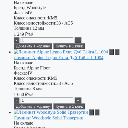
На складе
Бренд:
Woodstyle
Фаска:
4V
Класс опасности:
КМ5
Класс изностойкости:
33 / АС5
Толщина:
12 мм
1 249
₽/м²
-
+
Добавить в корзину
Купить в 1 клик
Ламинат Alpine Legno Extra Дуб Тайга L 1004
На складе
Бренд:
Alpine Floor
Фаска:
4V
Класс опасности:
КМ5
Класс изностойкости:
33 / АС5
Толщина:
8 мм
1 650
₽/м²
-
+
Добавить в корзину
Купить в 1 клик
Ламинат Woodstyle Solid Травертин
На складе