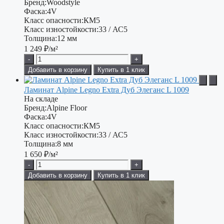
Бренд:
Woodstyle
Фаска:
4V
Класс опасности:
КМ5
Класс изностойкости:
33 / АС5
Толщина:
12 мм
1 249
₽/м²
-
+
Добавить в корзину
Купить в 1 клик
Ламинат Alpine Legno Extra Дуб Элеганс L 1009
На складе
Бренд:
Alpine Floor
Фаска:
4V
Класс опасности:
КМ5
Класс изностойкости:
33 / АС5
Толщина:
8 мм
1 650
₽/м²
-
+
Добавить в корзину
Купить в 1 клик