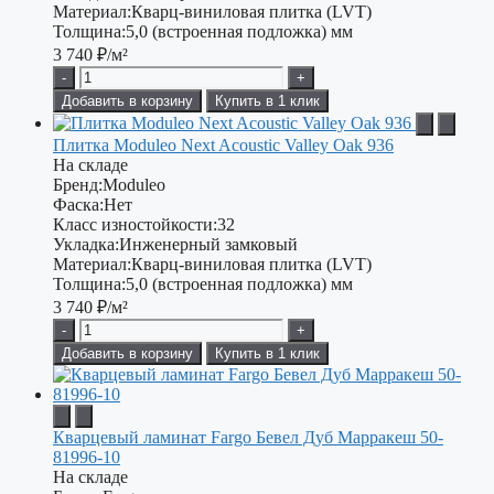
Материал:
Кварц-виниловая плитка (LVT)
Толщина:
5,0 (встроенная подложка) мм
3 740
₽/м²
-
+
Добавить в корзину
Купить в 1 клик
Плитка Moduleo Next Acoustic Valley Oak 936
На складе
Бренд:
Moduleo
Фаска:
Нет
Класс изностойкости:
32
Укладка:
Инженерный замковый
Материал:
Кварц-виниловая плитка (LVT)
Толщина:
5,0 (встроенная подложка) мм
3 740
₽/м²
-
+
Добавить в корзину
Купить в 1 клик
Кварцевый ламинат Fargo Бевел Дуб Марракеш 50-
81996-10
На складе