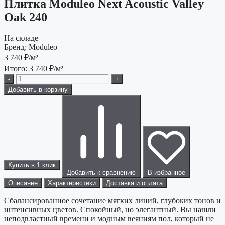
Плитка Moduleo Next Acoustic Valley
Oak 240
На складе
Бренд:
Moduleo
3 740
₽/м²
Итого:
3 740
₽/м²
-
+
Добавить в корзину
Купить в 1 клик
Добавить к сравнению
В избранное
Описание
Характеристики
Доставка и оплата
Сбалансированное сочетание мягких линий, глубоких тонов и
интенсивных цветов. Спокойный, но элегантный. Вы нашли
неподвластный времени и модным веяниям пол, который не