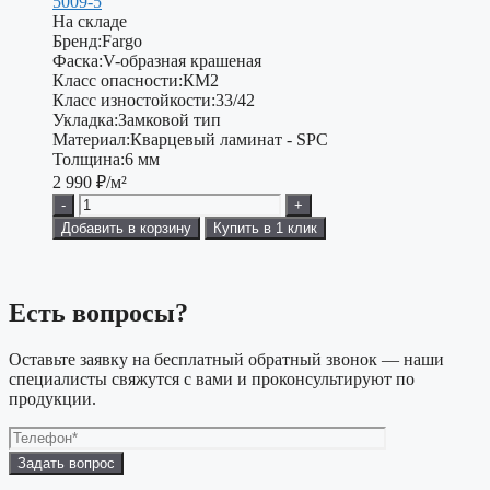
5009-5
На складе
Бренд:
Fargo
Фаска:
V-образная крашеная
Класс опасности:
КМ2
Класс изностойкости:
33/42
Укладка:
Замковой тип
Материал:
Кварцевый ламинат - SPC
Толщина:
6 мм
2 990
₽/м²
-
+
Добавить в корзину
Купить в 1 клик
Есть вопросы?
Оставьте заявку на бесплатный обратный звонок — наши
специалисты свяжутся с вами и проконсультируют по
продукции.
Оставьте
это