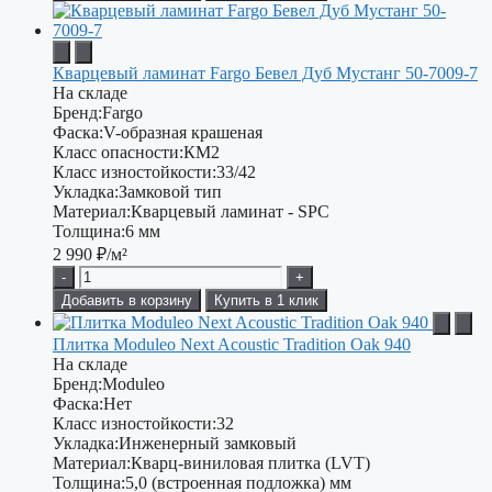
Кварцевый ламинат Fargo Бевел Дуб Мустанг 50-7009-7
На складе
Бренд:
Fargo
Фаска:
V-образная крашеная
Класс опасности:
КМ2
Класс изностойкости:
33/42
Укладка:
Замковой тип
Материал:
Кварцевый ламинат - SPC
Толщина:
6 мм
2 990
₽/м²
-
+
Добавить в корзину
Купить в 1 клик
Плитка Moduleo Next Acoustic Tradition Oak 940
На складе
Бренд:
Moduleo
Фаска:
Нет
Класс изностойкости:
32
Укладка:
Инженерный замковый
Материал:
Кварц-виниловая плитка (LVT)
Толщина:
5,0 (встроенная подложка) мм