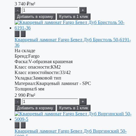
3 740
₽/м²
-
+
Добавить в корзину
Купить в 1 клик
Кварцевый ламинат Fargo Бевел Дуб Бристоль 50-6191-
36
На складе
Бренд:
Fargo
Фаска:
V-образная крашеная
Класс опасности:
КМ2
Класс изностойкости:
33/42
Укладка:
Замковой тип
Материал:
Кварцевый ламинат - SPC
Толщина:
6 мм
2 990
₽/м²
-
+
Добавить в корзину
Купить в 1 клик
Кварцевый ламинат Fargo Бевел Дуб Виргинский 50-