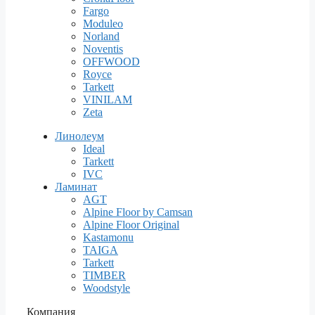
Fargo
Moduleo
Norland
Noventis
OFFWOOD
Royce
Tarkett
VINILAM
Zeta
Линолеум
Ideal
Tarkett
IVC
Ламинат
AGT
Alpine Floor by Camsan
Alpine Floor Original
Kastamonu
TAIGA
Tarkett
TIMBER
Woodstyle
Компания