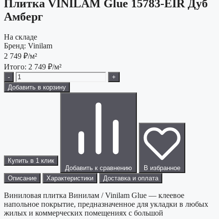
Плитка VINILAM Glue 15783-EIR Дуб
Амберг
На складе
Бренд:
Vinilam
2 749
₽/м²
Итого:
2 749
₽/м²
-
+
Добавить в корзину
Купить в 1 клик
Добавить к сравнению
В избранное
Описание
Характеристики
Доставка и оплата
Виниловая плитка Винилам / Vinilam Glue — клеевое
напольное покрытие, предназначенное для укладки в любых
жилых и коммерческих помещениях с большой