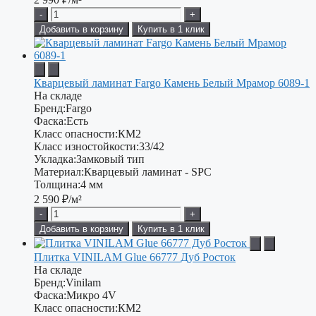
-
+
Добавить в корзину
Купить в 1 клик
Кварцевый ламинат Fargo Камень Белый Мрамор 6089-1
На складе
Бренд:
Fargo
Фаска:
Есть
Класс опасности:
КМ2
Класс изностойкости:
33/42
Укладка:
Замковый тип
Материал:
Кварцевый ламинат - SPC
Толщина:
4 мм
2 590
₽/м²
-
+
Добавить в корзину
Купить в 1 клик
Плитка VINILAM Glue 66777 Дуб Росток
На складе
Бренд:
Vinilam
Фаска:
Микро 4V
Класс опасности:
КМ2