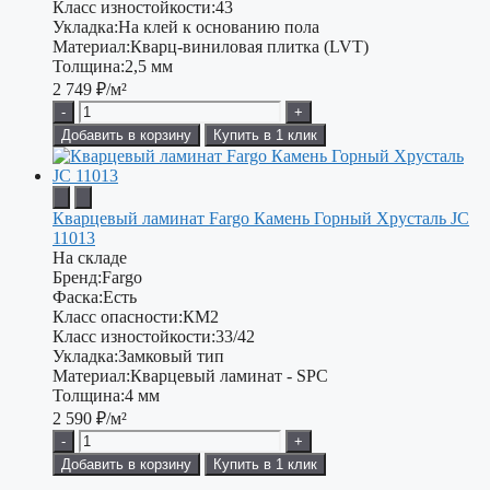
Класс изностойкости:
43
Укладка:
На клей к основанию пола
Материал:
Кварц-виниловая плитка (LVT)
Толщина:
2,5 мм
2 749
₽/м²
-
+
Добавить в корзину
Купить в 1 клик
Кварцевый ламинат Fargo Камень Горный Хрусталь JC
11013
На складе
Бренд:
Fargo
Фаска:
Есть
Класс опасности:
КМ2
Класс изностойкости:
33/42
Укладка:
Замковый тип
Материал:
Кварцевый ламинат - SPC
Толщина:
4 мм
2 590
₽/м²
-
+
Добавить в корзину
Купить в 1 клик