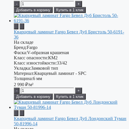
-
+
Добавить в корзину
Купить в 1 клик
Кварцевый ламинат Fargo Бевел Дуб Бристоль 50-6191-
36
На складе
Бренд:
Fargo
Фаска:
V-образная крашеная
Класс опасности:
КМ2
Класс изностойкости:
33/42
Укладка:
Замковой тип
Материал:
Кварцевый ламинат - SPC
Толщина:
6 мм
2 990
₽/м²
-
+
Добавить в корзину
Купить в 1 клик
Кварцевый ламинат Fargo Бевел Дуб Лондонский Туман
50-81996-14
На складе