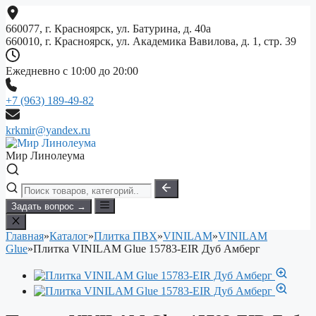
Перейти
к
660077, г. Красноярск, ул. Батурина, д. 40а
содержимому
660010, г. Красноярск, ул. Академика Вавилова, д. 1, стр. 39
Ежедневно с 10:00 до 20:00
+7 (963) 189-49-82
krkmir@yandex.ru
Мир Линолеума
Задать вопрос →
Главная
»
Каталог
»
Плитка ПВХ
»
VINILAM
»
VINILAM
Glue
»
Плитка VINILAM Glue 15783-EIR Дуб Амберг