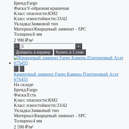
Бренд:
Fargo
Фаска:
V-образная крашеная
Класс опасности:
КМ2
Класс изностойкости:
33/42
Укладка:
Замковой тип
Материал:
Кварцевый ламинат - SPC
Толщина:
6 мм
2 990
₽/м²
-
+
Добавить в корзину
Купить в 1 клик
Кварцевый ламинат Fargo Камень Платиновый Агат
67S455
На складе
Бренд:
Fargo
Фаска:
Есть
Класс опасности:
КМ2
Класс изностойкости:
33/42
Укладка:
Замковый тип
Материал:
Кварцевый ламинат - SPC
Толщина:
4 мм
2 590
₽/м²