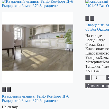
Кварцевый ла
05 Вяз Оксфо
На складе
Бренд:
Fargo
Фаска:
Есть
Класс опаснос
Класс изност
Укладка:
Замк
Материал:
Ква
Толщина:
4 м
2 590
₽/м²
-
Добавить в ко
Кварцевый ламинат Fargo Комфорт Дуб
Рыцарский Замок 379-6 градиент
На складе