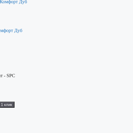
омфорт Дуб
т - SPC
 1 клик