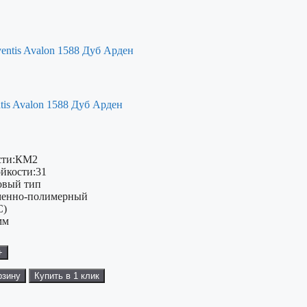
tis Avalon 1588 Дуб Арден
ти:
КМ2
ойкости:
31
овый тип
енно-полимерный
C)
мм
+
рзину
Купить в 1 клик