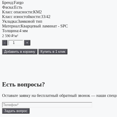
Бренд:
Fargo
Фаска:
Есть
Класс опасности:
КМ2
Класс изностойкости:
33/42
Укладка:
Замковой тип
Материал:
Кварцевый ламинат - SPC
Толщина:
4 мм
2 590
₽/м²
-
+
Добавить в корзину
Купить в 1 клик
Есть вопросы?
Оставьте заявку на бесплатный обратный звонок — наши специ
Оставьте
это