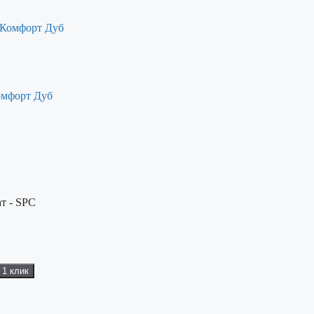
омфорт Дуб
т - SPC
 1 клик