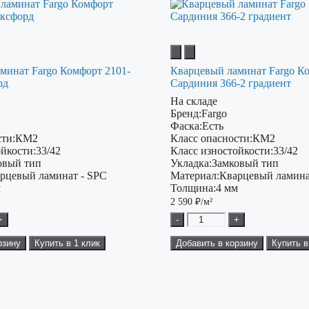
минат Fargo Комфорт 2101-
Кварцевый ламинат Fargo К
рд
Сардиния 366-2 градиент
На складе
Бренд:
Fargo
Фаска:
Есть
ти:
КМ2
Класс опасности:
КМ2
ойкости:
33/42
Класс изностойкости:
33/42
овый тип
Укладка:
Замковый тип
рцевый ламинат - SPC
Материал:
Кварцевый ламина
м
Толщина:
4 мм
2 590
₽/м²
+
-
+
рзину
Купить в 1 клик
Добавить в корзину
Купить в