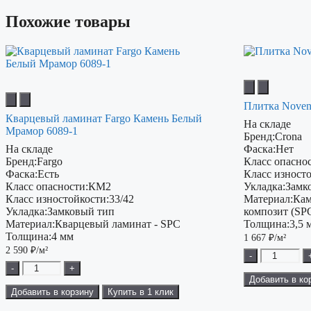
Похожие товары
Плитка Noven
Кварцевый ламинат Fargo Камень Белый
На складе
Мрамор 6089-1
Бренд:
Crona
На складе
Фаска:
Нет
Бренд:
Fargo
Класс опаснос
Фаска:
Есть
Класс изност
Класс опасности:
КМ2
Укладка:
Замк
Класс изностойкости:
33/42
Материал:
Кам
Укладка:
Замковый тип
композит (SP
Материал:
Кварцевый ламинат - SPC
Толщина:
3,5 
Толщина:
4 мм
1 667
₽/м²
2 590
₽/м²
-
-
+
Добавить в ко
Добавить в корзину
Купить в 1 клик