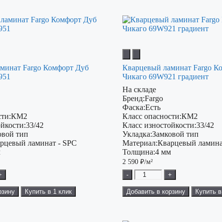
минат Fargo Комфорт Дуб
Кварцевый ламинат Fargo К
951
Чикаго 69W921 градиент
На складе
Бренд:
Fargo
Фаска:
Есть
ти:
КМ2
Класс опасности:
КМ2
ойкости:
33/42
Класс изностойкости:
33/42
овой тип
Укладка:
Замковой тип
рцевый ламинат - SPC
Материал:
Кварцевый ламина
м
Толщина:
4 мм
2 590
₽/м²
+
-
+
рзину
Купить в 1 клик
Добавить в корзину
Купить в