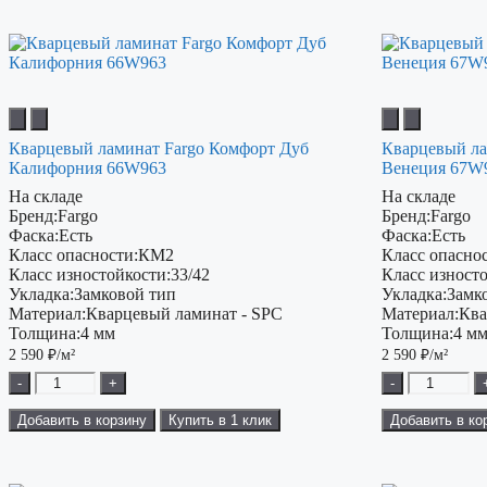
Кварцевый ламинат Fargo Комфорт Дуб
Кварцевый ла
Калифорния 66W963
Венеция 67W
На складе
На складе
Бренд:
Fargo
Бренд:
Fargo
Фаска:
Есть
Фаска:
Есть
Класс опасности:
КМ2
Класс опаснос
Класс изностойкости:
33/42
Класс изност
Укладка:
Замковой тип
Укладка:
Замк
Материал:
Кварцевый ламинат - SPC
Материал:
Ква
Толщина:
4 мм
Толщина:
4 м
2 590
₽/м²
2 590
₽/м²
-
+
-
Добавить в корзину
Купить в 1 клик
Добавить в ко