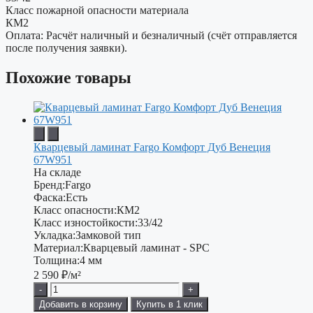
Класс пожарной опасности материала
КМ2
Оплата: Расчёт наличный и безналичный (счёт отправляется
после получения заявки).
Похожие товары
Кварцевый ламинат Fargo Комфорт Дуб Венеция
67W951
На складе
Бренд:
Fargo
Фаска:
Есть
Класс опасности:
КМ2
Класс изностойкости:
33/42
Укладка:
Замковой тип
Материал:
Кварцевый ламинат - SPC
Толщина:
4 мм
2 590
₽/м²
-
+
Добавить в корзину
Купить в 1 клик