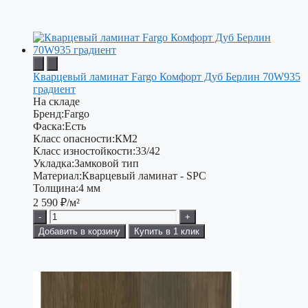
Кварцевый ламинат Fargo Комфорт Дуб Берлин 70W935
градиент
На складе
Бренд:
Fargo
Фаска:
Есть
Класс опасности:
КМ2
Класс изностойкости:
33/42
Укладка:
Замковой тип
Материал:
Кварцевый ламинат - SPC
Толщина:
4 мм
2 590
₽/м²
-
+
Добавить в корзину
Купить в 1 клик