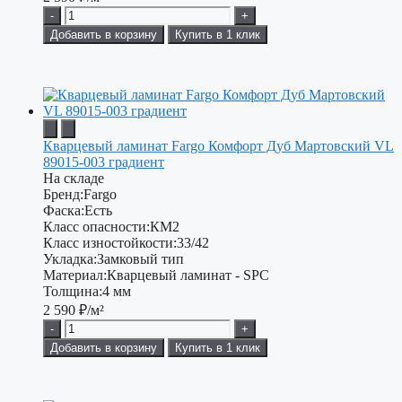
-
+
Добавить в корзину
Купить в 1 клик
Кварцевый ламинат Fargo Комфорт Дуб Мартовский VL
89015-003 градиент
На складе
Бренд:
Fargo
Фаска:
Есть
Класс опасности:
КМ2
Класс изностойкости:
33/42
Укладка:
Замковый тип
Материал:
Кварцевый ламинат - SPC
Толщина:
4 мм
2 590
₽/м²
-
+
Добавить в корзину
Купить в 1 клик