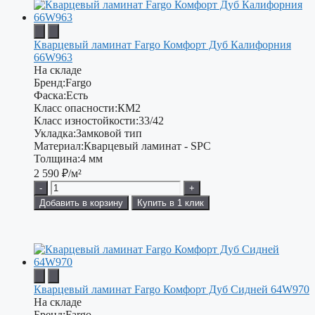
Кварцевый ламинат Fargo Комфорт Дуб Калифорния
66W963
На складе
Бренд:
Fargo
Фаска:
Есть
Класс опасности:
КМ2
Класс изностойкости:
33/42
Укладка:
Замковой тип
Материал:
Кварцевый ламинат - SPC
Толщина:
4 мм
2 590
₽/м²
-
+
Добавить в корзину
Купить в 1 клик
Кварцевый ламинат Fargo Комфорт Дуб Сидней 64W970
На складе
Бренд:
Fargo