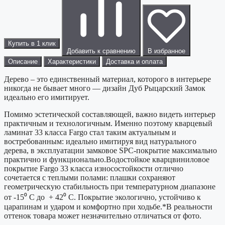
Купить в 1 клик
Добавить к сравнению
В избранное
Описание
Характеристики
Доставка и оплата
Дерево – это единственный материал, которого в интерьере
никогда не бывает много — дизайн Дуб Рыцарский Замок
идеально его имитирует.
Помимо эстетической составляющей, важно видеть интерьер
практичным и технологичным. Именно поэтому кварцевый
ламинат 33 класса Fargo стал таким актуальным и
востребованным: идеально имитируя вид натурального
дерева, в эксплуатации замковое SPC-покрытие максимально
практично и функционально.Водостойкое кварцвиниловое
покрытие Fargo 33 класса износостойкости отлично
сочетается с теплыми полами: плашки сохраняют
геометрическую стабильность при температурном диапазоне
от -15⁰ С до + 42⁰ С. Покрытие экологично, устойчиво к
царапинам и ударом и комфортно при ходьбе.*В реальности
оттенок товара может незначительно отличаться от фото.