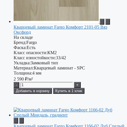
Кварцевый ламинат Fargo Комфорт 2101-05 Вяз
Оксфорд
На складе
Бренд:
Fargo
Фаска:
Есть
Класс опасности:
КМ2
Класс изностойкости:
33/42
Укладка:
Замковый тип
Материал:
Кварцевый ламинат - SPC
Толщина:
4 мм
2 590
₽/м²
-
+
Добавить в корзину
Купить в 1 клик
Кварцевый ламинат Fargo Комфорт 1166-02 Дуб Спелый