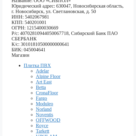
Название: ООО «СИБПОЛ»
Юридический адрес: 630047, Новосибирская область,
г. Новосибирск, ул. Светлановская, д. 50
ИНН: 5402067981
КПП: 540201001
ОГРН: 1215400030669
Р/с: 40702810944050067718, Сибирский Банк ПАО
СБЕРБАНК
К/с: 30101810500000000641
БИК: 045004641
Магазин
Плитка ПВХ
Adelar
Alpine Floor
Art East
Betta
CronaFloor
Fargo
Moduleo
Norland
Noventis
OFFWOOD
Royce
Tarkett