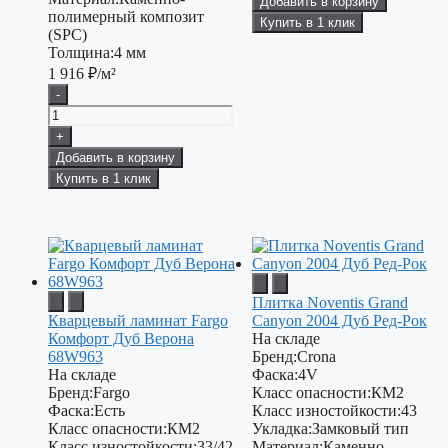
Добавить в корзину
полимерный композит
Купить в 1 клик
(SPC)
Толщина:
4 мм
1 916
₽/м²
-
+
Добавить в корзину
Купить в 1 клик
Плитка Noventis Grand
Кварцевый ламинат Fargo
Canyon 2004 Дуб Ред-Рок
Комфорт Дуб Верона
На складе
68W963
Бренд:
Crona
На складе
Фаска:
4V
Бренд:
Fargo
Класс опасности:
КМ2
Фаска:
Есть
Класс изностойкости:
43
Класс опасности:
КМ2
Укладка:
Замковый тип
Класс изностойкости:
33/42
Материал:
Каменно-