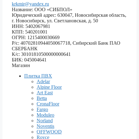
krkmir@yandex.ru
Название: ООО «СИБПОЛ»
Юридический адрес: 630047, Новосибирская область,
г. Новосибирск, ул. Светлановская, д. 50
ИНН: 5402067981
КПП: 540201001
ОГРН: 1215400030669
Р/с: 40702810944050067718, Сибирский Банк ПАО
СБЕРБАНК
К/с: 30101810500000000641
БИК: 045004641
Магазин
Плитка ПВХ
Adelar
Alpine Floor
Art East
Betta
CronaFloor
Fargo
Moduleo
Norland
Noventis
OFFWOOD
Royce