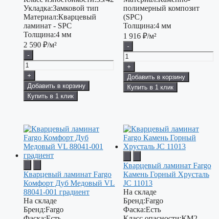
Укладка:
Замковой тип
полимерный композит
Материал:
Кварцевый
(SPC)
ламинат - SPC
Толщина:
4 мм
Толщина:
4 мм
1 916
₽/м²
2 590
₽/м²
-
-
+
+
Добавить в корзину
Добавить в корзину
Купить в 1 клик
Купить в 1 клик
Кварцевый ламинат Fargo
Кварцевый ламинат Fargo
Камень Горный Хрусталь
Комфорт Дуб Медовый VL
JC 11013
88041-001 градиент
На складе
На складе
Бренд:
Fargo
Бренд:
Fargo
Фаска:
Есть
Фаска:
Есть
Класс опасности:
КМ2