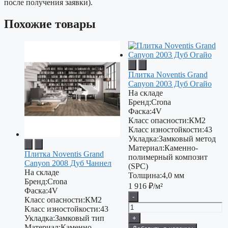
после получения заявки).
Похожие товары
Плитка Noventis Grand
Canyon 2003 Дуб Огайо
На складе
Бренд:
Crona
Фаска:
4V
Класс опасности:
КМ2
Класс изностойкости:
43
Укладка:
Замковый метод
Материал:
Каменно-
Плитка Noventis Grand
полимерный композит
Canyon 2008 Дуб Чаннел
(SPC)
На складе
Толщина:
4,0 мм
Бренд:
Crona
1 916
₽/м²
Фаска:
4V
-
Класс опасности:
КМ2
Класс изностойкости:
43
Укладка:
Замковый тип
+
Материал:
Каменно-