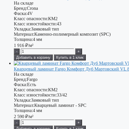
На складе
Бренд:
Crona
Фаска:
4V
Класс опасности:
КМ2
Класс изностойкости:
43
Укладка:
Замковый тип
Материал:
Каменно-полимерный композит (SPC)
Толщина:
4 мм
1 916
₽/м²
-
+
Добавить в корзину
Купить в 1 клик
Кварцевый ламинат Fargo Комфорт Дуб Мартовский VL 8
На складе
Бренд:
Fargo
Фаска:
Есть
Класс опасности:
КМ2
Класс изностойкости:
33/42
Укладка:
Замковый тип
Материал:
Кварцевый ламинат - SPC
Толщина:
4 мм
2 590
₽/м²
-
+
Добавить в корзину
Купить в 1 клик