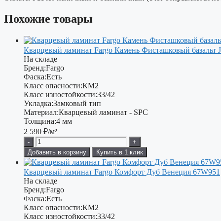
Похожие товары
Кварцевый ламинат Fargo Камень Фисташковый базальт J
На складе
Бренд:
Fargo
Фаска:
Есть
Класс опасности:
КМ2
Класс изностойкости:
33/42
Укладка:
Замковый тип
Материал:
Кварцевый ламинат - SPC
Толщина:
4 мм
2 590
₽/м²
-
+
Добавить в корзину
Купить в 1 клик
Кварцевый ламинат Fargo Комфорт Дуб Венеция 67W951
На складе
Бренд:
Fargo
Фаска:
Есть
Класс опасности:
КМ2
Класс изностойкости:
33/42