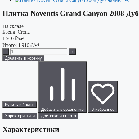
Плитка Noventis Grand Canyon 2008 Ду
На складе
Бренд:
Crona
1 916
₽/м²
Итого:
1 916
₽/м²
-
+
Добавить в корзину
Купить в 1 клик
Добавить к сравнению
В избранное
Характеристики
Доставка и оплата
Характеристики