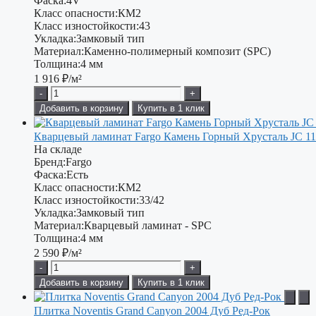
Фаска:
4V
Класс опасности:
КМ2
Класс изностойкости:
43
Укладка:
Замковый тип
Материал:
Каменно-полимерный композит (SPC)
Толщина:
4 мм
1 916
₽/м²
-
+
Добавить в корзину
Купить в 1 клик
Кварцевый ламинат Fargo Камень Горный Хрусталь JC 1
На складе
Бренд:
Fargo
Фаска:
Есть
Класс опасности:
КМ2
Класс изностойкости:
33/42
Укладка:
Замковый тип
Материал:
Кварцевый ламинат - SPC
Толщина:
4 мм
2 590
₽/м²
-
+
Добавить в корзину
Купить в 1 клик
Плитка Noventis Grand Canyon 2004 Дуб Ред-Рок