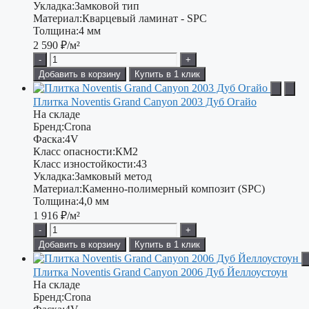
Укладка:
Замковой тип
Материал:
Кварцевый ламинат - SPC
Толщина:
4 мм
2 590
₽/м²
-
+
Добавить в корзину
Купить в 1 клик
Плитка Noventis Grand Canyon 2003 Дуб Огайо
На складе
Бренд:
Crona
Фаска:
4V
Класс опасности:
КМ2
Класс изностойкости:
43
Укладка:
Замковый метод
Материал:
Каменно-полимерный композит (SPC)
Толщина:
4,0 мм
1 916
₽/м²
-
+
Добавить в корзину
Купить в 1 клик
Плитка Noventis Grand Canyon 2006 Дуб Йеллоустоун
На складе
Бренд:
Crona