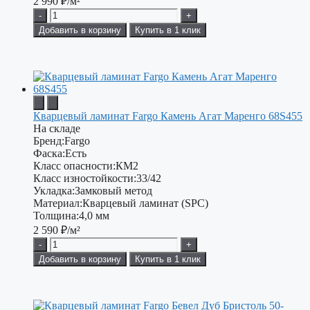
2 990
₽/м²
-
+
Добавить в корзину
Купить в 1 клик
Кварцевый ламинат Fargo Камень Агат Маренго 68S455
На складе
Бренд:
Fargo
Фаска:
Есть
Класс опасности:
КМ2
Класс изностойкости:
33/42
Укладка:
Замковый метод
Материал:
Кварцевый ламинат (SPC)
Толщина:
4,0 мм
2 590
₽/м²
-
+
Добавить в корзину
Купить в 1 клик