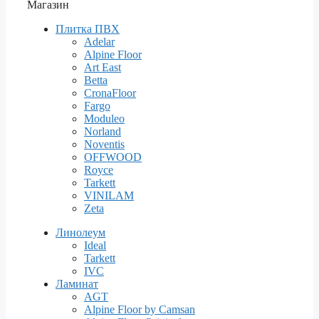
Магазин
Плитка ПВХ
Adelar
Alpine Floor
Art East
Betta
CronaFloor
Fargo
Moduleo
Norland
Noventis
OFFWOOD
Royce
Tarkett
VINILAM
Zeta
Линолеум
Ideal
Tarkett
IVC
Ламинат
AGT
Alpine Floor by Camsan