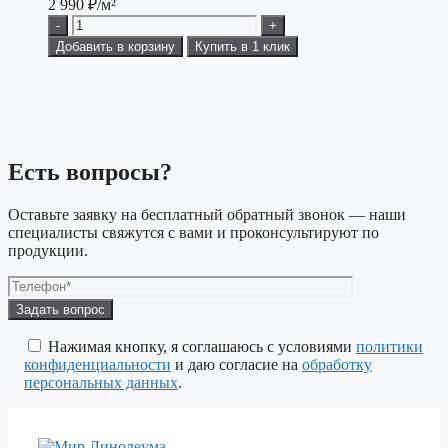
2 990
₽/м²
-
+
Добавить в корзину
Купить в 1 клик
Есть вопросы?
Оставьте заявку на бесплатный обратный звонок — наши
специалисты свяжутся с вами и проконсультируют по
продукции.
Оставьте
это
поле
Нажимая кнопку, я соглашаюсь с условиями
политики
пустым.
конфиденциальности
и даю согласие на
обработку
персональных данных
.