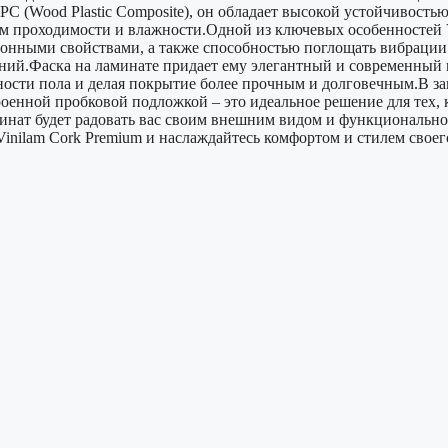
PC (Wood Plastic Composite), он обладает высокой устойчивостью
 проходимости и влажности.Одной из ключевых особенностей Vi
ионными свойствами, а также способностью поглощать вибрации
ний.Фаска на ламинате придает ему элегантный и современный 
сти пола и делая покрытие более прочным и долговечным.В зак
енной пробковой подложкой – это идеальное решение для тех, кт
минат будет радовать вас своим внешним видом и функциональн
inilam Cork Premium и наслаждайтесь комфортом и стилем своег