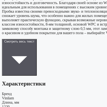
износостойкость и долговечность. Благодаря своей основе из W
идеальным для использования в помещениях с высоким уровнем
Пробка известна своими превосходными звуко- и теплоизоляц
снижает уровень шума, что особенно важно для жилых помеще
выполняет практическую функцию, скрывая возможные неровно
классом износостойкости, 8-мм толщиной, основой WPC и встро
замковому способу монтажа и защитному слою 0,5 мм, этот ла
о красивом и удобном покрытии для вашего пола – выбирайте V
Смотреть весь текст
Характеристики
Бренд
Vinilam
Длина, мм
1220