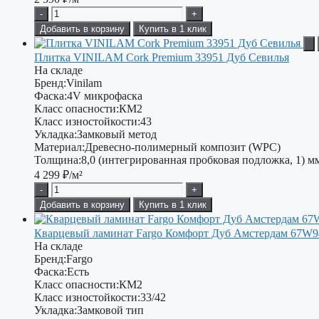
-
+
Добавить в корзину
Купить в 1 клик
Плитка VINILAM Cork Premium 33951 Дуб Севилья
На складе
Бренд:
Vinilam
Фаска:
4V микрофаска
Класс опасности:
КМ2
Класс изностойкости:
43
Укладка:
Замковый метод
Материал:
Древесно-полимерный композит (WPC)
Толщина:
8,0 (интегрированная пробковая подложка, 1) м
4 299
₽/м²
-
+
Добавить в корзину
Купить в 1 клик
Кварцевый ламинат Fargo Комфорт Дуб Амстердам 67W9
На складе
Бренд:
Fargo
Фаска:
Есть
Класс опасности:
КМ2
Класс изностойкости:
33/42
Укладка:
Замковой тип