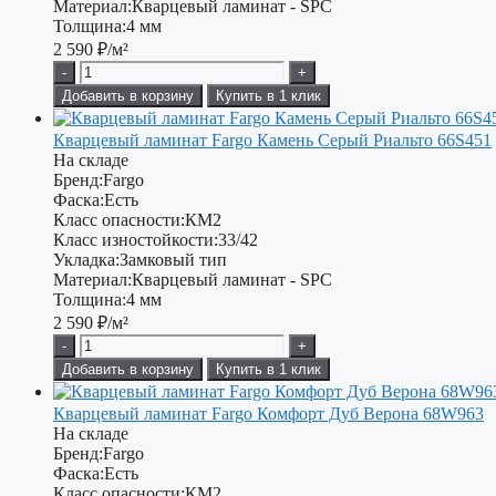
Материал:
Кварцевый ламинат - SPC
Толщина:
4 мм
2 590
₽/м²
-
+
Добавить в корзину
Купить в 1 клик
Кварцевый ламинат Fargo Камень Серый Риальто 66S451
На складе
Бренд:
Fargo
Фаска:
Есть
Класс опасности:
КМ2
Класс изностойкости:
33/42
Укладка:
Замковый тип
Материал:
Кварцевый ламинат - SPC
Толщина:
4 мм
2 590
₽/м²
-
+
Добавить в корзину
Купить в 1 клик
Кварцевый ламинат Fargo Комфорт Дуб Верона 68W963
На складе
Бренд:
Fargo
Фаска:
Есть
Класс опасности:
КМ2