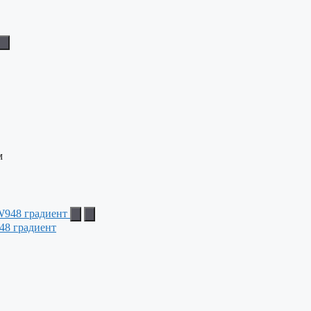
м
48 градиент