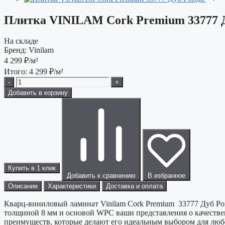
Плитка VINILAM Cork Premium 33777 
На складе
Бренд:
Vinilam
4 299
₽/м²
Итого:
4 299
₽/м²
-
+
Добавить в корзину
Купить в 1 клик
Добавить к сравнению
В избранное
Описание
Характеристики
Доставка и оплата
Кварц-виниловый ламинат Vinilam Cork Premium 33777 Дуб Рон
толщиной 8 мм и основой WPC ваши представления о качествен
преимуществ, которые делают его идеальным выбором для любо