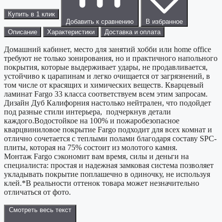
Купить в 1 клик
Добавить к сравнению
В избранное
Описание
Характеристики
Доставка и оплата
Домашний кабинет, место для занятий хобби или home office
требуют не только зонирования, но и практичного напольного
покрытия, которые выдерживает удары, не продавливается,
устойчиво к царапинам и легко очищается от загрязнений, в
том числе от красящих и химических веществ. Кварцевый
ламинат Fargo 33 класса соответствуем всем этим запросам.
Дизайн Дуб Калифорния настолько нейтрален, что подойдет
под разные стили интерьера, подчеркнув детали
каждого.Водостойкое на 100% и пожаробезопасное
кварцвиниловое покрытие Fargo подходит для всех комнат и
отлично сочетается с теплыми полами благодаря составу SPC-
плиты, которая на 75% состоит из молотого камня.
Монтаж Fargo сэкономит вам время, силы и деньги на
специалиста: простая и надежная замковая система позволяет
укладывать покрытие поплашечно в одиночку, не используя
клей.*В реальности оттенок товара может незначительно
отличаться от фото.
Смотреть весь текст