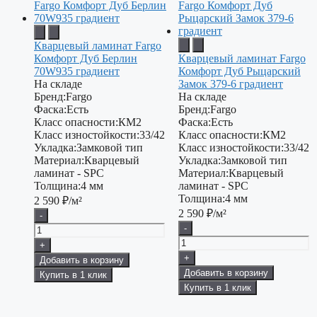
Кварцевый ламинат Fargo
Комфорт Дуб Берлин
Кварцевый ламинат Fargo
70W935 градиент
Комфорт Дуб Рыцарский
На складе
Замок 379-6 градиент
Бренд:
Fargo
На складе
Фаска:
Есть
Бренд:
Fargo
Класс опасности:
КМ2
Фаска:
Есть
Класс изностойкости:
33/42
Класс опасности:
КМ2
Укладка:
Замковой тип
Класс изностойкости:
33/42
Материал:
Кварцевый
Укладка:
Замковой тип
ламинат - SPC
Материал:
Кварцевый
Толщина:
4 мм
ламинат - SPC
Толщина:
4 мм
2 590
₽/м²
2 590
₽/м²
-
-
+
+
Добавить в корзину
Добавить в корзину
Купить в 1 клик
Купить в 1 клик