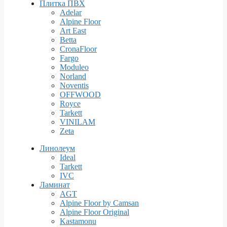
Плитка ПВХ
Adelar
Alpine Floor
Art East
Betta
CronaFloor
Fargo
Moduleo
Norland
Noventis
OFFWOOD
Royce
Tarkett
VINILAM
Zeta
Линолеум
Ideal
Tarkett
IVC
Ламинат
AGT
Alpine Floor by Camsan
Alpine Floor Original
Kastamonu