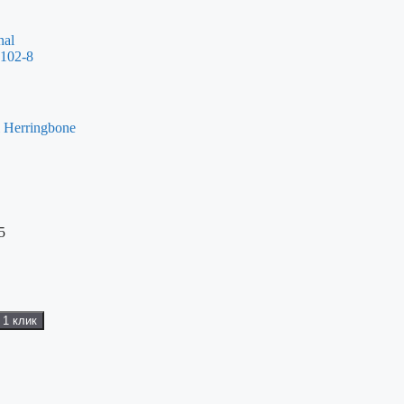
l Herringbone
5
 1 клик