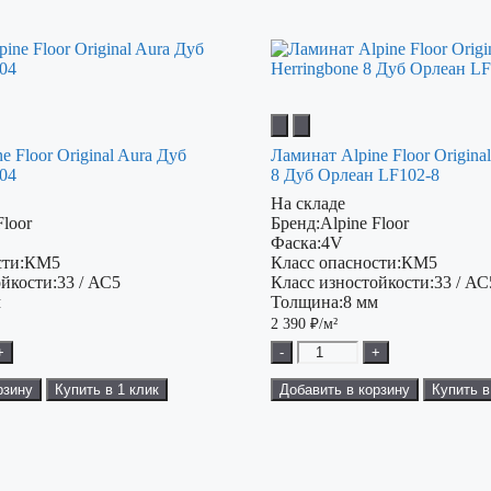
e Floor Original Aura Дуб
Ламинат Alpine Floor Origina
04
8 Дуб Орлеан LF102-8
На складе
Floor
Бренд:
Alpine Floor
Фаска:
4V
ти:
КМ5
Класс опасности:
КМ5
ойкости:
33 / АС5
Класс изностойкости:
33 / АС
м
Толщина:
8 мм
2 390
₽/м²
+
-
+
рзину
Купить в 1 клик
Добавить в корзину
Купить в