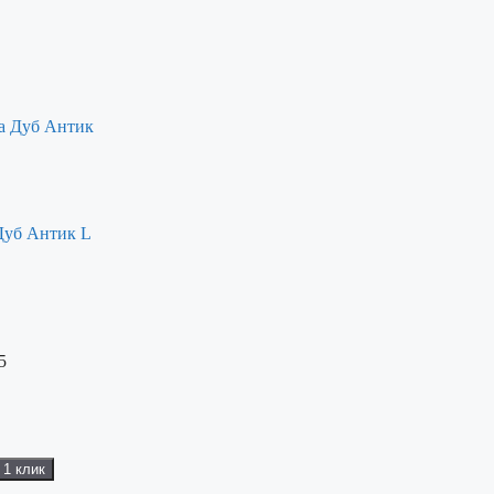
Дуб Антик L
5
 1 клик