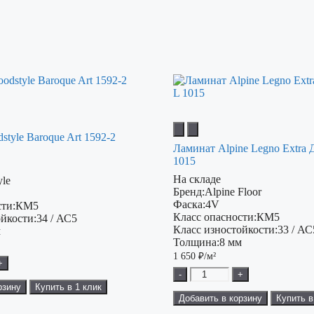
tyle Baroque Art 1592-2
Ламинат Alpine Legno Extra 
1015
На складе
yle
Бренд:
Alpine Floor
Фаска:
4V
ти:
КМ5
Класс опасности:
КМ5
ойкости:
34 / АС5
Класс изностойкости:
33 / АС
м
Толщина:
8 мм
1 650
₽/м²
+
-
+
рзину
Купить в 1 клик
Добавить в корзину
Купить в