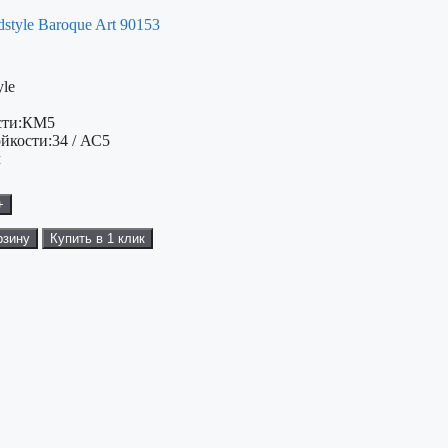
tyle Baroque Art 90153
yle
ти:
КМ5
ойкости:
34 / АС5
м
+
рзину
Купить в 1 клик