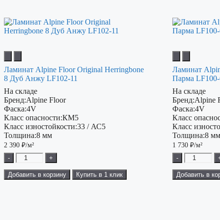
Ламинат Alpine Floor Original Herringbone
Ламинат Alpin
8 Дуб Анжу LF102-11
Парма LF100-
На складе
На складе
Бренд:
Alpine Floor
Бренд:
Alpine 
Фаска:
4V
Фаска:
4V
Класс опасности:
КМ5
Класс опаснос
Класс изностойкости:
33 / АС5
Класс изност
Толщина:
8 мм
Толщина:
8 м
2 390
₽/м²
1 730
₽/м²
-
+
-
Добавить в корзину
Купить в 1 клик
Добавить в ко