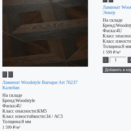
Ламинат Woods
Энкер
На складе
Бренд:
Woodst
Фаска:
4U
Класс опаснос
Класс изност
Толщина:
8 м
1 599
₽/м²
-
Добавить в ко
Ламинат Woodstyle Baroque Art 70237
Калибан
На складе
Бренд:
Woodstyle
Фаска:
4U
Класс опасности:
КМ5
Класс изностойкости:
34 / АС5
Толщина:
8 мм
1 599
₽/м²