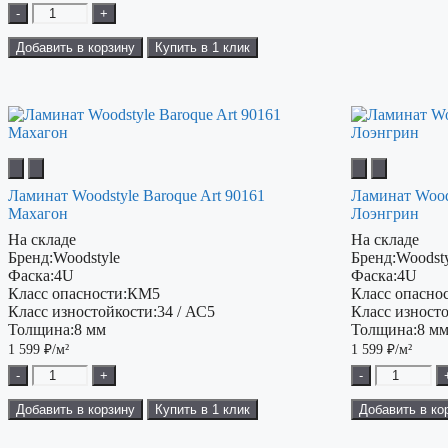
-
+
Добавить в корзину
Купить в 1 клик
Ламинат Woodstyle Baroque Art 90161
Ламинат Woods
Махагон
Лоэнгрин
На складе
На складе
Бренд:
Woodstyle
Бренд:
Woodst
Фаска:
4U
Фаска:
4U
Класс опасности:
КМ5
Класс опаснос
Класс изностойкости:
34 / АС5
Класс изност
Толщина:
8 мм
Толщина:
8 м
1 599
₽/м²
1 599
₽/м²
-
+
-
Добавить в корзину
Купить в 1 клик
Добавить в ко