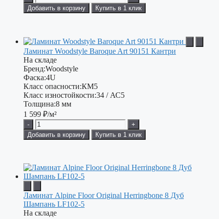
Добавить в корзину
Купить в 1 клик
Ламинат Woodstyle Baroque Art 90151 Кантри
На складе
Бренд:
Woodstyle
Фаска:
4U
Класс опасности:
КМ5
Класс изностойкости:
34 / АС5
Толщина:
8 мм
1 599
₽/м²
-
+
Добавить в корзину
Купить в 1 клик
Ламинат Alpine Floor Original Herringbone 8 Дуб
Шампань LF102-5
На складе