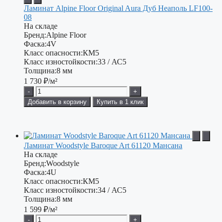
Ламинат Alpine Floor Original Aura Дуб Неаполь LF100-
08
На складе
Бренд:
Alpine Floor
Фаска:
4V
Класс опасности:
КМ5
Класс изностойкости:
33 / АС5
Толщина:
8 мм
1 730
₽/м²
-
+
Добавить в корзину
Купить в 1 клик
Ламинат Woodstyle Baroque Art 61120 Мансана
На складе
Бренд:
Woodstyle
Фаска:
4U
Класс опасности:
КМ5
Класс изностойкости:
34 / АС5
Толщина:
8 мм
1 599
₽/м²
-
+