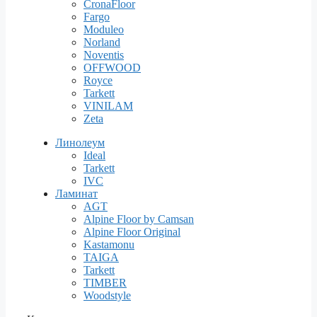
CronaFloor
Fargo
Moduleo
Norland
Noventis
OFFWOOD
Royce
Tarkett
VINILAM
Zeta
Линолеум
Ideal
Tarkett
IVC
Ламинат
AGT
Alpine Floor by Camsan
Alpine Floor Original
Kastamonu
TAIGA
Tarkett
TIMBER
Woodstyle