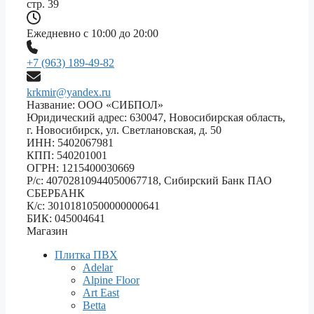
стр. 39
Ежедневно с 10:00 до 20:00
+7 (963) 189-49-82
krkmir@yandex.ru
Название: ООО «СИБПОЛ»
Юридический адрес: 630047, Новосибирская область,
г. Новосибирск, ул. Светлановская, д. 50
ИНН: 5402067981
КПП: 540201001
ОГРН: 1215400030669
Р/с: 40702810944050067718, Сибирский Банк ПАО
СБЕРБАНК
К/с: 30101810500000000641
БИК: 045004641
Магазин
Плитка ПВХ
Adelar
Alpine Floor
Art East
Betta