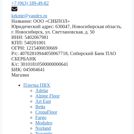
+7 (963) 189-49-82
krkmir@yandex.ru
Название: ООО «СИБПОЛ»
Юридический адрес: 630047, Новосибирская область,
г. Новосибирск, ул. Светлановская, д. 50
ИНН: 5402067981
КПП: 540201001
ОГРН: 1215400030669
Р/с: 40702810944050067718, Сибирский Банк ПАО
СБЕРБАНК
К/с: 30101810500000000641
БИК: 045004641
Магазин
Плитка ПВХ
Adelar
Alpine Floor
Art East
Betta
CronaFloor
Fargo
Moduleo
Norland
Noventis