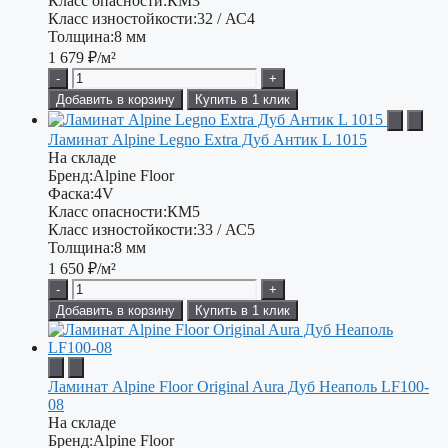
Класс опасности:
КМ3
Класс изностойкости:
32 / АС4
Толщина:
8 мм
1 679
₽/м²
-
+
Добавить в корзину
Купить в 1 клик
Ламинат Alpine Legno Extra Дуб Антик L 1015
На складе
Бренд:
Alpine Floor
Фаска:
4V
Класс опасности:
КМ5
Класс изностойкости:
33 / АС5
Толщина:
8 мм
1 650
₽/м²
-
+
Добавить в корзину
Купить в 1 клик
Ламинат Alpine Floor Original Aura Дуб Неаполь LF100-
08
На складе
Бренд:
Alpine Floor