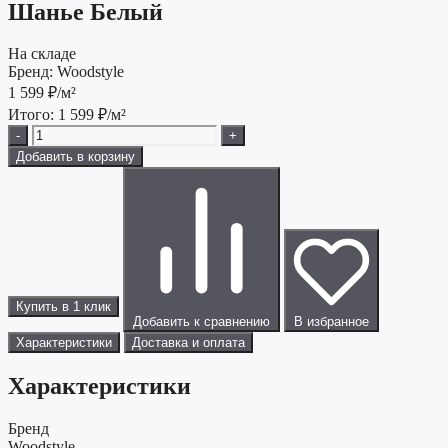
Шанье Белый
На складе
Бренд:
Woodstyle
1 599
₽/м²
Итого:
1 599
₽/м²
-
+
Добавить в корзину
Купить в 1 клик
Добавить к сравнению
В избранное
Характеристики
Доставка и оплата
Характеристики
Бренд
Woodstyle