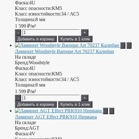
Фаска:
4U
Класс опасности:
КМ5
Класс изностойкости:
34 / АС5
Толщина:
8 мм
1 599
₽/м²
-
+
Добавить в корзину
Купить в 1 клик
Ламинат Woodstyle Baroque Art 70237 Калибан
На складе
Бренд:
Woodstyle
Фаска:
4U
Класс опасности:
КМ5
Класс изностойкости:
34 / АС5
Толщина:
8 мм
1 599
₽/м²
-
+
Добавить в корзину
Купить в 1 клик
Ламинат AGT Effect PRK910 Нирвана
На складе
Бренд:
AGT
Фаска:
4V