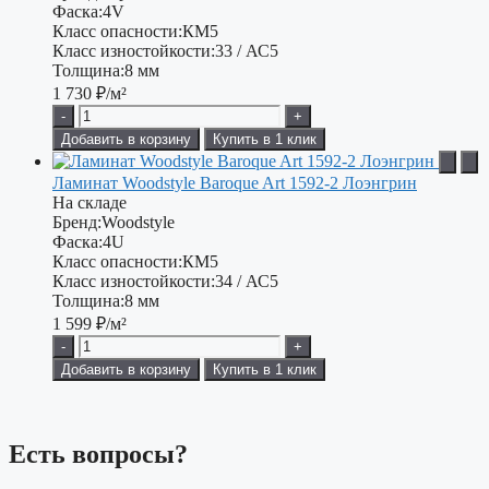
Фаска:
4V
Класс опасности:
КМ5
Класс изностойкости:
33 / АС5
Толщина:
8 мм
1 730
₽/м²
-
+
Добавить в корзину
Купить в 1 клик
Ламинат Woodstyle Baroque Art 1592-2 Лоэнгрин
На складе
Бренд:
Woodstyle
Фаска:
4U
Класс опасности:
КМ5
Класс изностойкости:
34 / АС5
Толщина:
8 мм
1 599
₽/м²
-
+
Добавить в корзину
Купить в 1 клик
Есть вопросы?