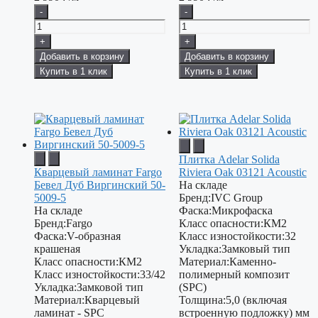
-
-
+
+
Добавить в корзину
Добавить в корзину
Купить в 1 клик
Купить в 1 клик
Плитка Adelar Solida
Кварцевый ламинат Fargo
Riviera Oak 03121 Acoustic
Бевел Дуб Виргинский 50-
На складе
5009-5
Бренд:
IVC Group
На складе
Фаска:
Микрофаска
Бренд:
Fargo
Класс опасности:
КМ2
Фаска:
V-образная
Класс изностойкости:
32
крашеная
Укладка:
Замковый тип
Класс опасности:
КМ2
Материал:
Каменно-
Класс изностойкости:
33/42
полимерный композит
Укладка:
Замковой тип
(SPC)
Материал:
Кварцевый
Толщина:
5,0 (включая
ламинат - SPC
встроенную подложку) мм