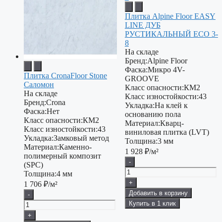
Плитка Alpine Floor EASY
LINE ДУБ
РУСТИКАЛЬНЫЙ ECO 3-
8
На складе
Бренд:
Alpine Floor
Фаска:
Микро 4V-
Плитка CronaFloor Stone
GROOVE
Саломон
Класс опасности:
КМ2
На складе
Класс изностойкости:
43
Бренд:
Crona
Укладка:
На клей к
Фаска:
Нет
основанию пола
Класс опасности:
КМ2
Материал:
Кварц-
Класс изностойкости:
43
виниловая плитка (LVT)
Укладка:
Замковый метод
Толщина:
3 мм
Материал:
Каменно-
1 928
₽/м²
полимерный композит
-
(SPC)
Толщина:
4 мм
+
1 706
₽/м²
Добавить в корзину
-
Купить в 1 клик
+