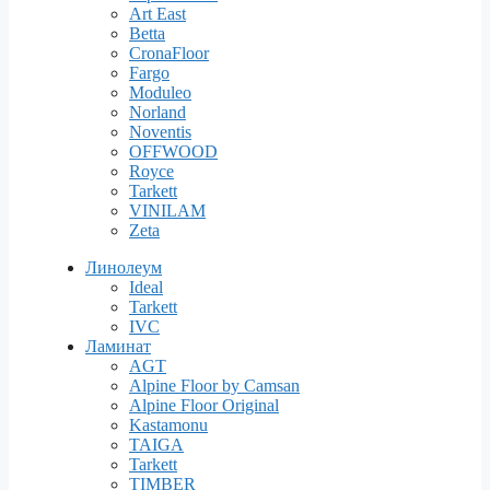
Art East
Betta
CronaFloor
Fargo
Moduleo
Norland
Noventis
OFFWOOD
Royce
Tarkett
VINILAM
Zeta
Линолеум
Ideal
Tarkett
IVC
Ламинат
AGT
Alpine Floor by Camsan
Alpine Floor Original
Kastamonu
TAIGA
Tarkett
TIMBER