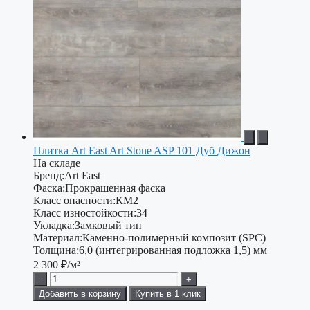
Плитка Art East Art Stone ASP 101 Дуб Дижон
На складе
Бренд:
Art East
Фаска:
Прокрашенная фаска
Класс опасности:
КМ2
Класс изностойкости:
34
Укладка:
Замковый тип
Материал:
Каменно-полимерный композит (SPC)
Толщина:
6,0 (интегрированная подложка 1,5) мм
2 300
₽/м²
-
+
Добавить в корзину
Купить в 1 клик