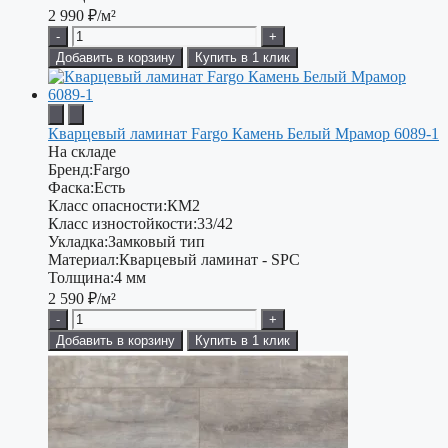
2 990
₽/м²
-
+
Добавить в корзину
Купить в 1 клик
Кварцевый ламинат Fargo Камень Белый Мрамор 6089-1
На складе
Бренд:
Fargo
Фаска:
Есть
Класс опасности:
КМ2
Класс изностойкости:
33/42
Укладка:
Замковый тип
Материал:
Кварцевый ламинат - SPC
Толщина:
4 мм
2 590
₽/м²
-
+
Добавить в корзину
Купить в 1 клик