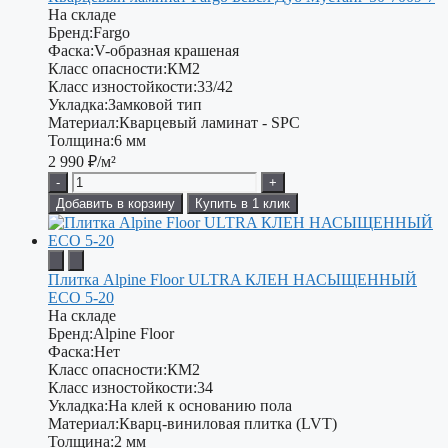
На складе
Бренд:
Fargo
Фаска:
V-образная крашеная
Класс опасности:
КМ2
Класс изностойкости:
33/42
Укладка:
Замковой тип
Материал:
Кварцевый ламинат - SPC
Толщина:
6 мм
2 990
₽/м²
-
+
Добавить в корзину
Купить в 1 клик
Плитка Alpine Floor ULTRA КЛЕН НАСЫЩЕННЫЙ
ECO 5-20
На складе
Бренд:
Alpine Floor
Фаска:
Нет
Класс опасности:
КМ2
Класс изностойкости:
34
Укладка:
На клей к основанию пола
Материал:
Кварц-виниловая плитка (LVT)
Толщина:
2 мм