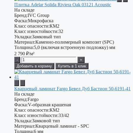
Плитка Adelar Solida Riviera Oak 03121 Acoustic
На складе
Бренд:
IVC Group
Фаска:
Микрофаска
Класс опасности:
КМ2
Класс изностойкости:
32
Укладка:
Замковый тип
Материал:
Каменно-полимерный композит (SPC)
Толщина:
5,0 (включая встроенную подложку) мм
2 790
₽/м²
-
+
Добавить в корзину
Купить в 1 клик
Кварцевый ламинат Fargo Бевел Дуб Бастион 50-6191-41
На складе
Бренд:
Fargo
Фаска:
V-образная крашеная
Класс опасности:
КМ2
Класс изностойкости:
33/42
Укладка:
Замковой тип
Материал:
Кварцевый ламинат - SPC
Толщина:
6 мм