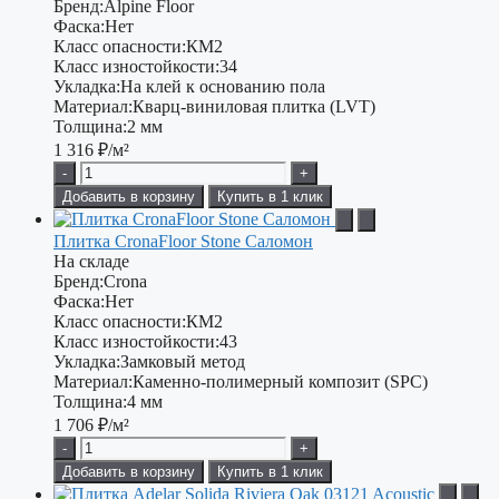
Бренд:
Alpine Floor
Фаска:
Нет
Класс опасности:
КМ2
Класс изностойкости:
34
Укладка:
На клей к основанию пола
Материал:
Кварц-виниловая плитка (LVT)
Толщина:
2 мм
1 316
₽/м²
-
+
Добавить в корзину
Купить в 1 клик
Плитка CronaFloor Stone Саломон
На складе
Бренд:
Crona
Фаска:
Нет
Класс опасности:
КМ2
Класс изностойкости:
43
Укладка:
Замковый метод
Материал:
Каменно-полимерный композит (SPC)
Толщина:
4 мм
1 706
₽/м²
-
+
Добавить в корзину
Купить в 1 клик