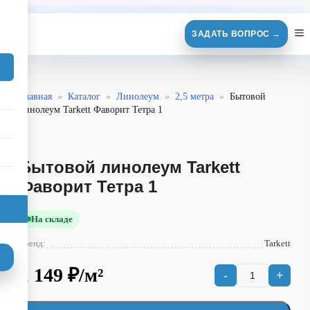
Перейти
к
ЗАДАТЬ ВОПРОС →
содержимому
Главная
»
Каталог
»
Линолеум
»
2,5 метра
»
Бытовой
линолеум Tarkett Фаворит Тетра 1
Бытовой линолеум Tarkett
Фаворит Тетра 1
На складе
Бренд:
Tarkett
1 149
₽/м²
-
+