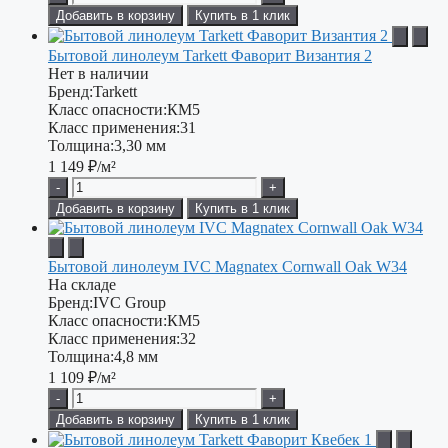
Добавить в корзину
Купить в 1 клик
Бытовой линолеум Tarkett Фаворит Византия 2
Нет в наличии
Бренд:
Tarkett
Класс опасности:
КМ5
Класс применения:
31
Толщина:
3,30 мм
1 149
₽/м²
-
+
Добавить в корзину
Купить в 1 клик
Бытовой линолеум IVC Magnatex Cornwall Oak W34
На складе
Бренд:
IVC Group
Класс опасности:
КМ5
Класс применения:
32
Толщина:
4,8 мм
1 109
₽/м²
-
+
Добавить в корзину
Купить в 1 клик