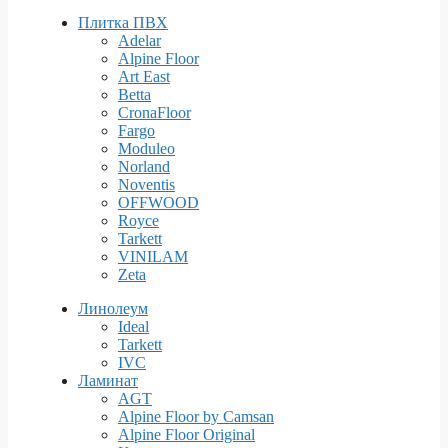
Плитка ПВХ
Adelar
Alpine Floor
Art East
Betta
CronaFloor
Fargo
Moduleo
Norland
Noventis
OFFWOOD
Royce
Tarkett
VINILAM
Zeta
Линолеум
Ideal
Tarkett
IVC
Ламинат
AGT
Alpine Floor by Camsan
Alpine Floor Original