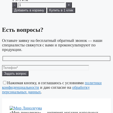
-
+
Добавить в корзину
Купить в 1 клик
Есть вопросы?
Оставьте заявку на бесплатный обратный звонок — наши
специалисты свяжутся с вами и проконсультируют по
продукции.
Оставьте
это
поле
Нажимая кнопку, я соглашаюсь с условиями
политики
пустым.
конфиденциальности
и даю согласие на
обработку
персональных данных
.
«Мир линолеума» — интернет-магазин напольных