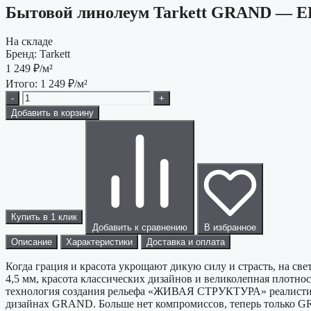
Бытовой линолеум Tarkett GRAND — 
На складе
Бренд:
Tarkett
1 249
₽/м²
Итого:
1 249
₽/м²
-
+
Добавить в корзину
Купить в 1 клик
Добавить к сравнению
В избранное
Описание
Характеристики
Доставка и оплата
Когда грация и красота укрощают дикую силу и страсть, на све
4,5 мм, красота классических дизайнов и великолепная плотн
технология создания рельефа «ЖИВАЯ СТРУКТУРА» реалистичн
дизайнах GRAND. Больше нет компромиссов, теперь только 