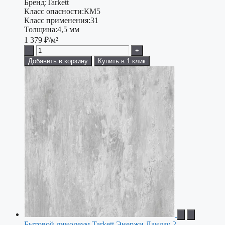
Бренд:
Tarkett
Класс опасности:
КМ5
Класс применения:
31
Толщина:
4,5 мм
1 379
₽/м²
-
+
Добавить в корзину
Купить в 1 клик
Бытовой линолеум Tarkett Энержи Ландау 2