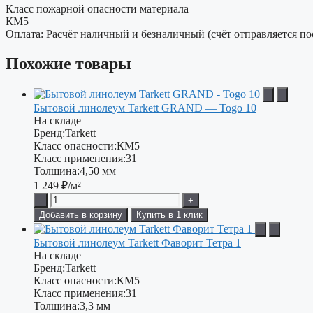
Класс пожарной опасности материала
КМ5
Оплата: Расчёт наличный и безналичный (счёт отправляется по
Похожие товары
Бытовой линолеум Tarkett GRAND — Togo 10
На складе
Бренд:
Tarkett
Класс опасности:
КМ5
Класс применения:
31
Толщина:
4,50 мм
1 249
₽/м²
-
+
Добавить в корзину
Купить в 1 клик
Бытовой линолеум Tarkett Фаворит Тетра 1
На складе
Бренд:
Tarkett
Класс опасности:
КМ5
Класс применения:
31
Толщина:
3,3 мм