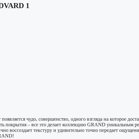
EDVARD 1
т появляется чудо, совершенство, одного взгляда на которое до
ость покрытия – все это делает коллекцию GRAND уникальным р
о воссоздает текстуру и удивительно точно передает ощущени
GRAND!