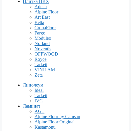
Плитка ПВХ
Adelar
Alpine Floor
Art East
Betta
CronaFloor
Fargo
Moduleo
Norland
Noventis
OFFWOOD
Royce
Tarkett
VINILAM
Zeta
Линолеум
Ideal
Tarkett
IVC
Ламинат
AGT
Alpine Floor by Camsan
Alpine Floor Original
Kastamonu