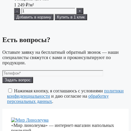
1 249
₽/м²
-
+
Добавить в корзину
Купить в 1 клик
Есть вопросы?
Оставьте заявку на бесплатный обратный звонок — наши
специалисты свяжутся с вами и проконсультируют по
продукции.
Оставьте
это
поле
Нажимая кнопку, я соглашаюсь с условиями
политики
пустым.
конфиденциальности
и даю согласие на
обработку
персональных данных
.
«Мир линолеума» — интернет-магазин напольных
покрытий.