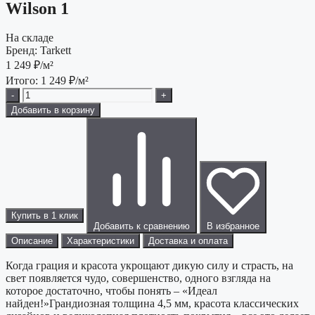
Wilson 1
На складе
Бренд:
Tarkett
1 249
₽/м²
Итого:
1 249
₽/м²
-
+
Добавить в корзину
Купить в 1 клик
Добавить к сравнению
В избранное
Описание
Характеристики
Доставка и оплата
Когда грация и красота укрощают дикую силу и страсть, на
свет появляется чудо, совершенство, одного взгляда на
которое достаточно, чтобы понять – «Идеал
найден!»Грандиозная толщина 4,5 мм, красота классических