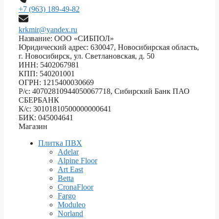
+7 (963) 189-49-82
krkmir@yandex.ru
Название: ООО «СИБПОЛ»
Юридический адрес: 630047, Новосибирская область,
г. Новосибирск, ул. Светлановская, д. 50
ИНН: 5402067981
КПП: 540201001
ОГРН: 1215400030669
Р/с: 40702810944050067718, Сибирский Банк ПАО
СБЕРБАНК
К/с: 30101810500000000641
БИК: 045004641
Магазин
Плитка ПВХ
Adelar
Alpine Floor
Art East
Betta
CronaFloor
Fargo
Moduleo
Norland