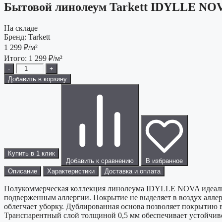
Бытовой линолеум Tarkett IDYLLE NOVA
На складе
Бренд:
Tarkett
1 299
₽/м²
Итого:
1 299
₽/м²
-
+
Добавить в корзину
Купить в 1 клик
Добавить к сравнению
В избранное
Описание
Характеристики
Доставка и оплата
Полукоммерческая коллекция линолеума IDYLLE NOVA идеально 
подверженным аллергии. Покрытие не выделяет в воздух аллерг
облегчает уборку. Дублированная основа позволяет покрыти
Транспарентный слой толщиной 0,5 мм обеспечивает устойчиво