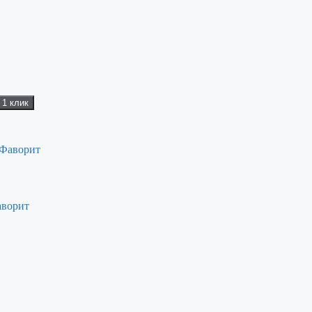
 1 клик
аворит