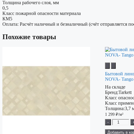
Толщина рабочего слоя, мм
0,5
Класс пожарной опасности материала
КМ5
Оплата: Расчёт наличный и безналичный (счёт отправляется по
Похожие товары
Бытовой лино
NOVA- Tango
На складе
Бренд:
Tarkett
Класс опаснос
Класс примен
Толщина:
3,7 
1 299
₽/м²
-
Добавить в ко