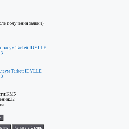
сле получения заявки).
леум Tarkett IDYLLE
 3
ти:
КМ5
ения:
32
мм
+
рзину
Купить в 1 клик