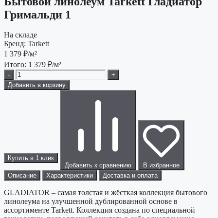
Бытовой линолеум Tarkett Гладиатор
Гримальди 1
На складе
Бренд:
Tarkett
1 379
₽/м²
Итого:
1 379
₽/м²
-
+
Добавить в корзину
Купить в 1 клик
Добавить к сравнению
В избранное
Описание
Характеристики
Доставка и оплата
GLADIATOR – самая толстая и жёсткая коллекция бытового
линолеума на улучшенной дублированной основе в
ассортименте Tarkett. Коллекция создана по специальной