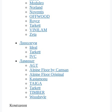
Moduleo
Norland
Noventis
OFFWOOD
Royce
Tarkett
VINILAM
Zeta
Линолеум
Ideal
Tarkett
IVC
Ламинат
AGT
Alpine Floor by Camsan
Alpine Floor Original
Kastamonu
TAIGA
Tarkett
TIMBER
Woodstyle
Компания