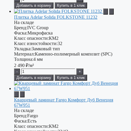
Добавить в корзину
Купить в 1 клик
Плитка Adelar Solida FOLKSTONE 11232
На складе
Бренд:
IVC Group
Фаска:
Микрофаска
Класс опасности:
КМ2
Класс изностойкости:
32
Укладка:
Замковый тип
Материал:
Каменно-полимерный композит (SPC)
Толщина:
4 мм
2 490
₽/м²
-
+
Добавить в корзину
Купить в 1 клик
Кварцевый ламинат Fargo Комфорт Дуб Венеция
67W951
На складе
Бренд:
Fargo
Фаска:
Есть
Класс опасности:
КМ2