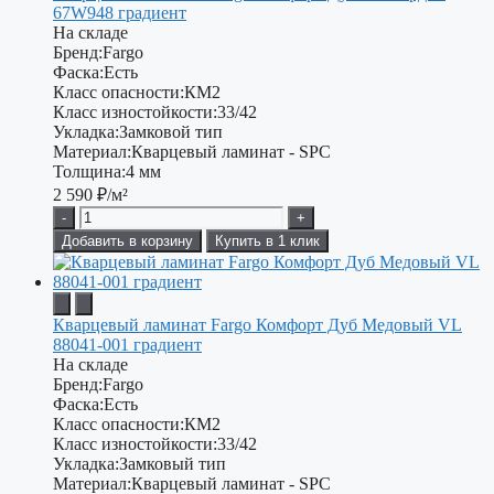
67W948 градиент
На складе
Бренд:
Fargo
Фаска:
Есть
Класс опасности:
КМ2
Класс изностойкости:
33/42
Укладка:
Замковой тип
Материал:
Кварцевый ламинат - SPC
Толщина:
4 мм
2 590
₽/м²
-
+
Добавить в корзину
Купить в 1 клик
Кварцевый ламинат Fargo Комфорт Дуб Медовый VL
88041-001 градиент
На складе
Бренд:
Fargo
Фаска:
Есть
Класс опасности:
КМ2
Класс изностойкости:
33/42
Укладка:
Замковый тип
Материал:
Кварцевый ламинат - SPC