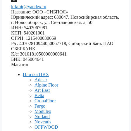
krkmir@yandex.ru
Название: ООО «СИБПОЛ»
Юридический адрес: 630047, Новосибирская область,
г. Новосибирск, ул. Светлановская, д. 50
ИНН: 5402067981
КПП: 540201001
ОГРН: 1215400030669
Р/с: 40702810944050067718, Сибирский Банк ПАО
СБЕРБАНК
К/с: 30101810500000000641
БИК: 045004641
Магазин
Плитка ПВХ
Adelar
Alpine Floor
Art East
Betta
CronaFloor
Fargo
Moduleo
Norland
Noventis
OFFWOOD