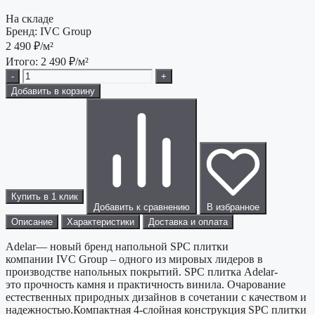
На складе
Бренд:
IVC Group
2 490
₽/м²
Итого:
2 490
₽/м²
-
+
Добавить в корзину
Купить в 1 клик
Добавить к сравнению
В избранное
Описание
Характеристики
Доставка и оплата
Adelar— новый бренд напольной SPC плитки
компании IVC Group – одного из мировых лидеров в
производстве напольных покрытий. SPC плитка Adelar-
это прочность камня и практичность винила. Очарование
естественных природных дизайнов в сочетании с качеством и
надежностью.Компактная 4-слойная конструкция SPС плитки