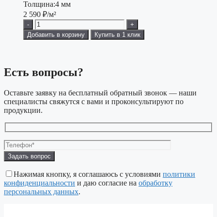
Толщина:
4 мм
2 590
₽/м²
-
+
Добавить в корзину
Купить в 1 клик
Есть вопросы?
Оставьте заявку на бесплатный обратный звонок — наши
специалисты свяжутся с вами и проконсультируют по
продукции.
Оставьте
это
поле
Нажимая кнопку, я соглашаюсь с условиями
политики
пустым.
конфиденциальности
и даю согласие на
обработку
персональных данных
.