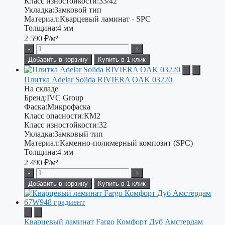
Класс изностойкости:
33/42
Укладка:
Замковой тип
Материал:
Кварцевый ламинат - SPC
Толщина:
4 мм
2 590
₽/м²
-
+
Добавить в корзину
Купить в 1 клик
Плитка Adelar Solida RIVIERA OAK 03220
На складе
Бренд:
IVC Group
Фаска:
Микрофаска
Класс опасности:
КМ2
Класс изностойкости:
32
Укладка:
Замковый тип
Материал:
Каменно-полимерный композит (SPC)
Толщина:
4 мм
2 490
₽/м²
-
+
Добавить в корзину
Купить в 1 клик
Кварцевый ламинат Fargo Комфорт Дуб Амстердам