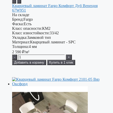
Кварцевый ламинат Fargo Комфорт Дуб Венеция
67W951
На складе
Бренд:
Fargo
Фаска:
Есть
Класс опасности:
КМ2
Класс изностойкости:
33/42
Укладка:
Замковой тип
Материал:
Кварцевый ламинат - SPC
Толщина:
4 мм
2 590
₽/м²
-
+
Добавить в корзину
Купить в 1 клик