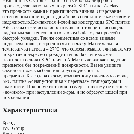
компании IVC Group – одного из мировых лидеров в
производстве напольных покрытий. SPC плитка Adelar-
это прочность камня и практичность винила. Очарование
естественных природных дизайнов в сочетании с качеством и
надежностью.Компактная 4-слойная конструкция SPС плитки
Adelar с жесткой основой оптимальной толщины оснащена
надёжным запатентованным замком Uniclic для простой и
быстрой укладки. Так же совместима со всеми видами
подогрева полов, встроенными в стяжку. Максимальная
температура нагрева – 27°С, что совсем немало, учитывая, что
покрытие прекрасно проводит тепло.За счет высокой
плотности основы SPС плитка Adelar выдерживает падение
предметов без повреждений поверхности. Вы не увидите
следов от ножек мебели или других увесистых
предметов. Благодаря своему компактному плотному составу
SPC плитка Adelar устойчива к перепадам температуры и
влажности. Пол не меняет свои размеры, поэтому не встанет
«домиком» при наступлении жары, и не образует щелей при
похолодании.
Характеристики
Бренд
IVC Group
Длина, мм