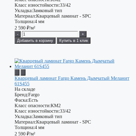
Класс изностойкости:
33/42
Укладка:
Замковый тип
Материал:
Кварцевый ламинат - SPC
Толщина:
4 мм
2 590
₽/м²
-
+
Добавить в корзину
Купить в 1 клик
Кварцевый ламинат Fargo Камень Дымчатый Меланит
61S455
На складе
Бренд:
Fargo
Фаска:
Есть
Класс опасности:
КМ2
Класс изностойкости:
33/42
Укладка:
Замковый тип
Материал:
Кварцевый ламинат - SPC
Толщина:
4 мм
2 590
₽/м²