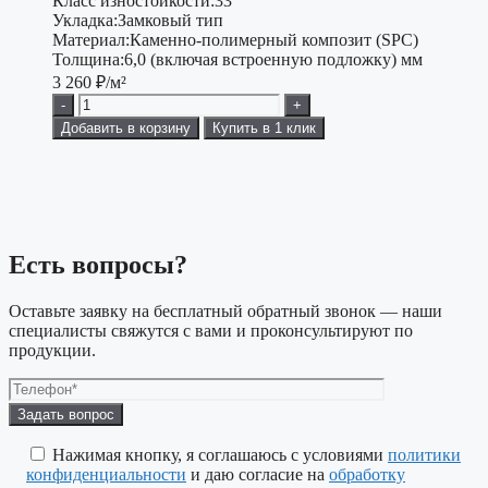
Класс изностойкости:
33
Укладка:
Замковый тип
Материал:
Каменно-полимерный композит (SPC)
Толщина:
6,0 (включая встроенную подложку) мм
3 260
₽/м²
-
+
Добавить в корзину
Купить в 1 клик
Есть вопросы?
Оставьте заявку на бесплатный обратный звонок — наши
специалисты свяжутся с вами и проконсультируют по
продукции.
Оставьте
это
поле
Нажимая кнопку, я соглашаюсь с условиями
политики
пустым.
конфиденциальности
и даю согласие на
обработку