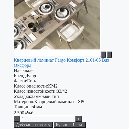
Кварцевый ламинат Fargo Комфорт 2101-05 Вяз
Оксфорд
На складе
Бренд:
Fargo
Фаска:
Есть
Класс опасности:
КМ2
Класс изностойкости:
33/42
Укладка:
Замковый тип
Материал:
Кварцевый ламинат - SPC
Толщина:
4 мм
2 590
₽/м²
-
+
Добавить в корзину
Купить в 1 клик