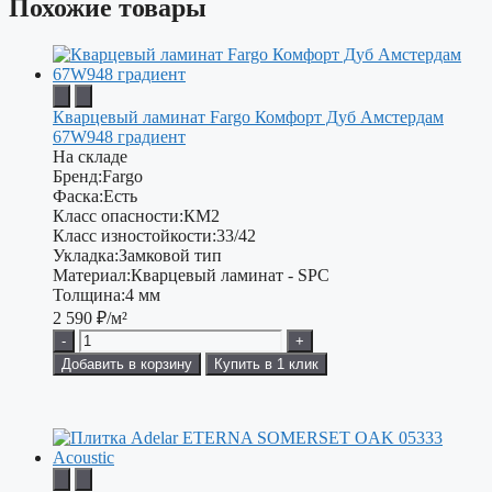
Похожие товары
Кварцевый ламинат Fargo Комфорт Дуб Амстердам
67W948 градиент
На складе
Бренд:
Fargo
Фаска:
Есть
Класс опасности:
КМ2
Класс изностойкости:
33/42
Укладка:
Замковой тип
Материал:
Кварцевый ламинат - SPC
Толщина:
4 мм
2 590
₽/м²
-
+
Добавить в корзину
Купить в 1 клик