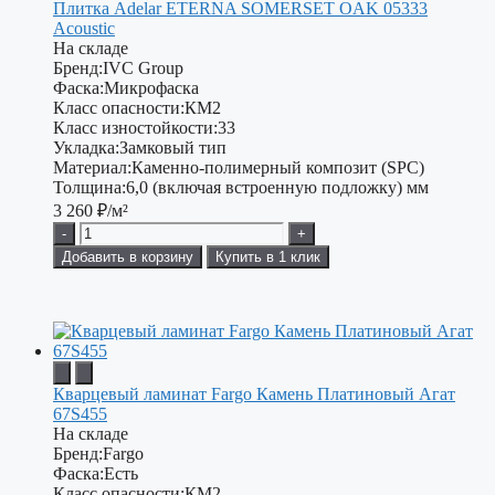
Плитка Adelar ETERNA SOMERSET OAK 05333
Acoustic
На складе
Бренд:
IVC Group
Фаска:
Микрофаска
Класс опасности:
КМ2
Класс изностойкости:
33
Укладка:
Замковый тип
Материал:
Каменно-полимерный композит (SPC)
Толщина:
6,0 (включая встроенную подложку) мм
3 260
₽/м²
-
+
Добавить в корзину
Купить в 1 клик
Кварцевый ламинат Fargo Камень Платиновый Агат
67S455
На складе
Бренд:
Fargo
Фаска:
Есть
Класс опасности:
КМ2