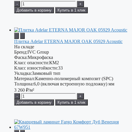
-
+
Добавить в корзину
Купить в 1 клик
Плитка Adelar ETERNA MAJOR OAK 05929 Acoustic
На складе
Бренд:
IVC Group
Фаска:
Микрофаска
Класс опасности:
КМ2
Класс изностойкости:
33
Укладка:
Замковый тип
Материал:
Каменно-полимерный композит (SPC)
Толщина:
6,0 (включая встроенную подложку) мм
3 260
₽/м²
-
+
Добавить в корзину
Купить в 1 клик