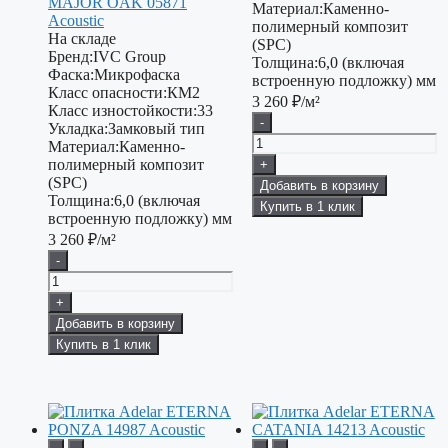
MAJOR OAK 05871
Материал:
Каменно-
Acoustic
полимерный композит
На складе
(SPC)
Бренд:
IVC Group
Толщина:
6,0 (включая
Фаска:
Микрофаска
встроенную подложку) мм
Класс опасности:
КМ2
3 260
₽/м²
Класс изностойкости:
33
-
Укладка:
Замковый тип
Материал:
Каменно-
полимерный композит
+
(SPC)
Добавить в корзину
Толщина:
6,0 (включая
Купить в 1 клик
встроенную подложку) мм
3 260
₽/м²
-
+
Добавить в корзину
Купить в 1 клик