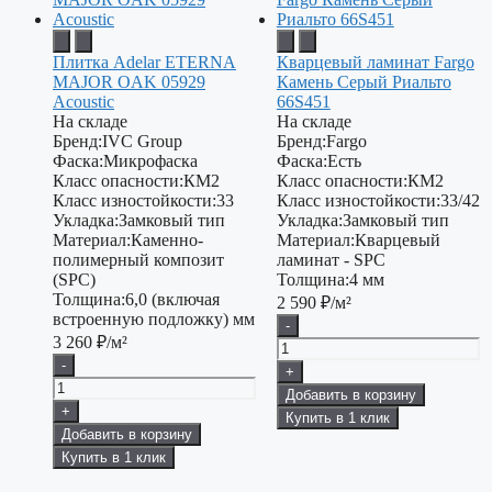
Плитка Adelar ETERNA
Кварцевый ламинат Fargo
MAJOR OAK 05929
Камень Серый Риальто
Acoustic
66S451
На складе
На складе
Бренд:
IVC Group
Бренд:
Fargo
Фаска:
Микрофаска
Фаска:
Есть
Класс опасности:
КМ2
Класс опасности:
КМ2
Класс изностойкости:
33
Класс изностойкости:
33/42
Укладка:
Замковый тип
Укладка:
Замковый тип
Материал:
Каменно-
Материал:
Кварцевый
полимерный композит
ламинат - SPC
(SPC)
Толщина:
4 мм
Толщина:
6,0 (включая
2 590
₽/м²
встроенную подложку) мм
-
3 260
₽/м²
-
+
Добавить в корзину
+
Купить в 1 клик
Добавить в корзину
Купить в 1 клик