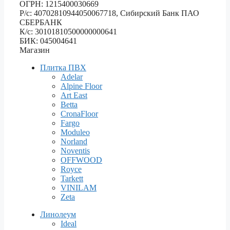
ОГРН: 1215400030669
Р/с: 40702810944050067718, Сибирский Банк ПАО
СБЕРБАНК
К/с: 30101810500000000641
БИК: 045004641
Магазин
Плитка ПВХ
Adelar
Alpine Floor
Art East
Betta
CronaFloor
Fargo
Moduleo
Norland
Noventis
OFFWOOD
Royce
Tarkett
VINILAM
Zeta
Линолеум
Ideal