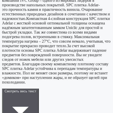
компании IVC Group – одного из мировых лидеров в
производстве напольных покрытий. SPC плитка Adelar-
это прочность камня и практичность винила. Очарование
естественных природных дизайнов в сочетании с качеством и
надежностью.Компактная 4-слойная конструкция SPС плитки
Adelar с жесткой основой оптимальной толщины оснащена
надёжным запатентованным замком Uniclic для простой и
быстрой укладки. Так же совместима со всеми видами
подогрева полов, встроенными в стяжку. Максимальная
температура нагрева – 27°С, что совсем немало, учитывая, что
покрытие прекрасно проводит тепло.За счет высокой
плотности основы SPС плитка Adelar выдерживает падение
предметов без повреждений поверхности. Вы не увидите
следов от ножек мебели или других увесистых
предметов. Благодаря своему компактному плотному составу
SPC плитка Adelar устойчива к перепадам температуры и
влажности. Пол не меняет свои размеры, поэтому не встанет
«домиком» при наступлении жары, и не образует щелей при
похолодании.
Смотреть весь текст