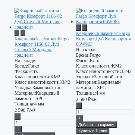
Кварцевый ламинат Fargo
Кварцевый ламинат Fargo
Комфорт Дуб Калифорния
Комфорт 1166-02 Дуб
66W963
Спелый Миндаль,
На складе
градиент
Бренд:
Fargo
На складе
Фаска:
Есть
Бренд:
Fargo
Класс опасности:
КМ2
Фаска:
Есть
Класс изностойкости:
33/42
Класс опасности:
КМ2
Укладка:
Замковой тип
Класс изностойкости:
33/42
Материал:
Кварцевый
Укладка:
Замковый тип
ламинат - SPC
Материал:
Кварцевый
Толщина:
4 мм
ламинат - SPC
2 590
₽/м²
Толщина:
4 мм
-
2 590
₽/м²
-
+
Добавить в корзину
+
Купить в 1 клик