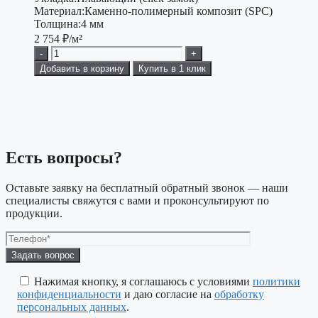
Материал:
Каменно-полимерный композит (SPC)
Толщина:
4 мм
2 754
₽/м²
-
+
Добавить в корзину
Купить в 1 клик
Есть вопросы?
Оставьте заявку на бесплатный обратный звонок — наши
специалисты свяжутся с вами и проконсультируют по
продукции.
Оставьте
это
поле
Нажимая кнопку, я соглашаюсь с условиями
политики
пустым.
конфиденциальности
и даю согласие на
обработку
персональных данных
.