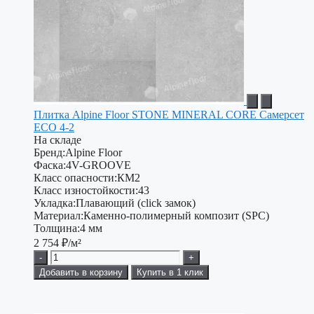
Плитка Alpine Floor STONE MINERAL CORE Самерсет
ЕСО 4-2
На складе
Бренд:
Alpine Floor
Фаска:
4V-GROOVE
Класс опасности:
КМ2
Класс изностойкости:
43
Укладка:
Плавающий (click замок)
Материал:
Каменно-полимерный композит (SPC)
Толщина:
4 мм
2 754
₽/м²
-
+
Добавить в корзину
Купить в 1 клик