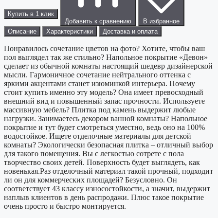
Купить в 1 клик
Добавить к сравнению
В избранное
Описание
Характеристики
Доставка и оплата
Понравилось сочетание цветов на фото? Хотите, чтобы ваш
пол выглядел так же стильно? Напольное покрытие «Девон»
сделает из обычной комнаты настоящий шедевр дизайнерской
мысли. Гармоничное сочетание нейтрального оттенка с
яркими акцентами станет изюминкой интерьера. Почему
стоит купить именно эту модель? Она имеет превосходный
внешний вид и повышенный запас прочности. Используете
массивную мебель? Плитка под камень выдержит любые
нагрузки. Занимаетесь декором ванной комнаты? Напольное
покрытие и тут будет смотреться уместно, ведь оно на 100%
водостойкое. Ищете отделочные материалы для детской
комнаты? Экологически безопасная плитка – отличный выбор
для такого помещения. Вы с легкостью сотрете с пола
творчество своих детей. Поверхность будет выглядеть, как
новенькая.Раз отделочный материал такой прочный, подходит
ли он для коммерческих площадей? Безусловно. Он
соответствует 43 классу износостойкости, а значит, выдержит
наплыв клиентов в день распродажи. Плюс такое покрытие
очень просто и быстро монтируется.