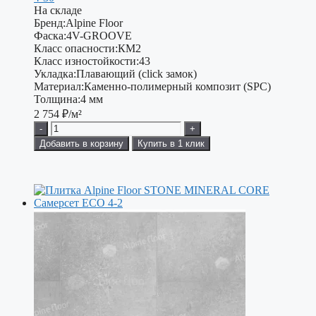
На складе
Бренд:
Alpine Floor
Фаска:
4V-GROOVE
Класс опасности:
КМ2
Класс изностойкости:
43
Укладка:
Плавающий (click замок)
Материал:
Каменно-полимерный композит (SPC)
Толщина:
4 мм
2 754
₽/м²
-
+
Добавить в корзину
Купить в 1 клик