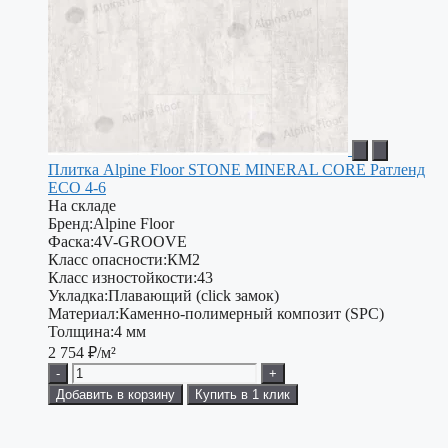
Плитка Alpine Floor STONE MINERAL CORE Ратленд
ЕСО 4-6
На складе
Бренд:
Alpine Floor
Фаска:
4V-GROOVE
Класс опасности:
КМ2
Класс изностойкости:
43
Укладка:
Плавающий (click замок)
Материал:
Каменно-полимерный композит (SPC)
Толщина:
4 мм
2 754
₽/м²
-
+
Добавить в корзину
Купить в 1 клик