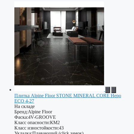
Плитка Alpine Floor STONE MINERAL CORE Неро
ЕСО 4-27
На складе
Бренд:
Alpine Floor
Фаска:
4V-GROOVE
Класс опасности:
КМ2
Класс изностойкости:
43
Укладка:
Плавающий (click замок)