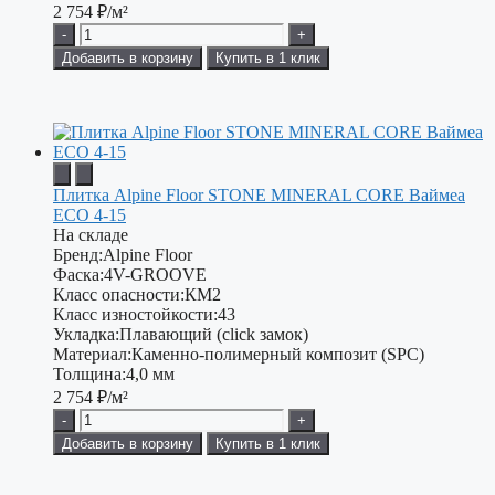
2 754
₽/м²
-
+
Добавить в корзину
Купить в 1 клик
Плитка Alpine Floor STONE MINERAL CORE Ваймеа
ЕСО 4-15
На складе
Бренд:
Alpine Floor
Фаска:
4V-GROOVE
Класс опасности:
КМ2
Класс изностойкости:
43
Укладка:
Плавающий (click замок)
Материал:
Каменно-полимерный композит (SPC)
Толщина:
4,0 мм
2 754
₽/м²
-
+
Добавить в корзину
Купить в 1 клик