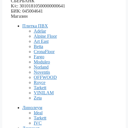
СБЕРБАНК
К/с: 30101810500000000641
БИК: 045004641
Магазин
Плитка ПВХ
Adelar
Alpine Floor
Art East
Betta
CronaFloor
Fargo
Moduleo
Norland
Noventis
OFFWOOD
Royce
Tarkett
VINILAM
Zeta
Линолеум
Ideal
Tarkett
IVC