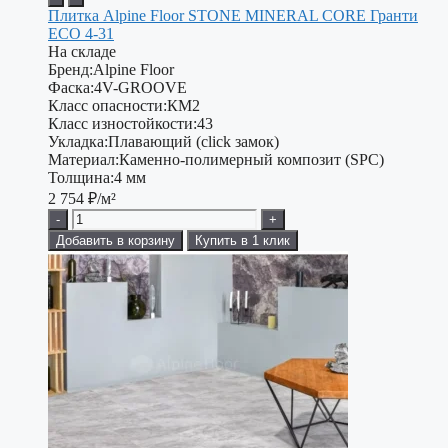
Плитка Alpine Floor STONE MINERAL CORE Гранти
ЕСО 4-31
На складе
Бренд:
Alpine Floor
Фаска:
4V-GROOVE
Класс опасности:
КМ2
Класс изностойкости:
43
Укладка:
Плавающий (click замок)
Материал:
Каменно-полимерный композит (SPC)
Толщина:
4 мм
2 754
₽/м²
-
+
Добавить в корзину
Купить в 1 клик