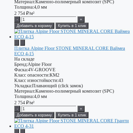
Материал:
Каменно-полимерный композит (SPC)
Толщина:
4,0 мм
2 754
₽/м²
-
+
Добавить в корзину
Купить в 1 клик
Плитка Alpine Floor STONE MINERAL CORE Ваймеа
ЕСО 4-15
На складе
Бренд:
Alpine Floor
Фаска:
4V-GROOVE
Класс опасности:
КМ2
Класс изностойкости:
43
Укладка:
Плавающий (click замок)
Материал:
Каменно-полимерный композит (SPC)
Толщина:
4,0 мм
2 754
₽/м²
-
+
Добавить в корзину
Купить в 1 клик