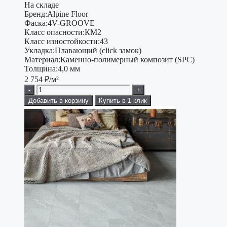
На складе
Бренд:
Alpine Floor
Фаска:
4V-GROOVE
Класс опасности:
КМ2
Класс изностойкости:
43
Укладка:
Плавающий (click замок)
Материал:
Каменно-полимерный композит (SPC)
Толщина:
4,0 мм
2 754
₽/м²
-
+
Добавить в корзину
Купить в 1 клик