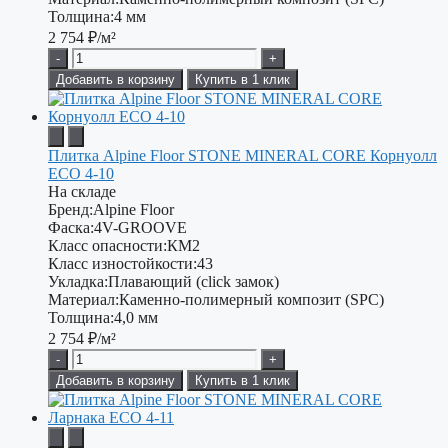
Толщина:
4 мм
2 754
₽/м²
-
+
Добавить в корзину
Купить в 1 клик
Плитка Alpine Floor STONE MINERAL CORE Корнуолл
ЕСО 4-10
На складе
Бренд:
Alpine Floor
Фаска:
4V-GROOVE
Класс опасности:
КМ2
Класс изностойкости:
43
Укладка:
Плавающий (click замок)
Материал:
Каменно-полимерный композит (SPC)
Толщина:
4,0 мм
2 754
₽/м²
-
+
Добавить в корзину
Купить в 1 клик