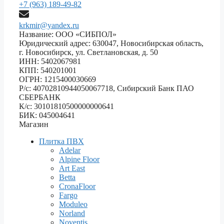
+7 (963) 189-49-82
krkmir@yandex.ru
Название: ООО «СИБПОЛ»
Юридический адрес: 630047, Новосибирская область,
г. Новосибирск, ул. Светлановская, д. 50
ИНН: 5402067981
КПП: 540201001
ОГРН: 1215400030669
Р/с: 40702810944050067718, Сибирский Банк ПАО
СБЕРБАНК
К/с: 30101810500000000641
БИК: 045004641
Магазин
Плитка ПВХ
Adelar
Alpine Floor
Art East
Betta
CronaFloor
Fargo
Moduleo
Norland
Noventis