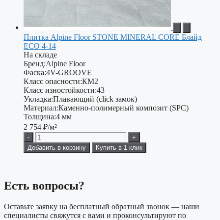
Плитка Alpine Floor STONE MINERAL CORE Блайд
ЕСО 4-14
На складе
Бренд:
Alpine Floor
Фаска:
4V-GROOVE
Класс опасности:
КМ2
Класс изностойкости:
43
Укладка:
Плавающий (click замок)
Материал:
Каменно-полимерный композит (SPC)
Толщина:
4 мм
2 754
₽/м²
-
+
Добавить в корзину
Купить в 1 клик
Есть вопросы?
Оставьте заявку на бесплатный обратный звонок — наши
специалисты свяжутся с вами и проконсультируют по