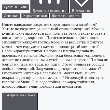
Купить в 1 клик
Добавить к сравнению
В избранное
Описание
Характеристики
Доставка и оплата
Ищете напольное покрытие с оригинальным дизайном?
Хотите подчеркнуть уникальный стиль помещения? Можно
купить яркие аксессуары или пойти ва-банк и акцентировать
внимание на декоре пола. Представленная на фото плитка
запомнится каждому гостю.Необычная расцветка и фактура
камня – чем еще удивит каменно-полимерный композит?
Своей характеристикой. Напольная плитка сделана из
прочных материалов. Экологически безопасные компоненты
делают пол долговечным и устойчивым к нагрузке. Плитка не
боится ни пара, ни воды, ни грязи. Это отличный выбор для
любых помещений. Задумались о декоре ванной комнаты?
Оформляете интерьер в спальне? А, может быть, ищете
покрытие для офисного помещения? Используйте плитку из
коллекции Stone. Она водостойкая, пожароустойчивая,
износостойкая, а еще подходит для декора стен.
Смотреть весь текст