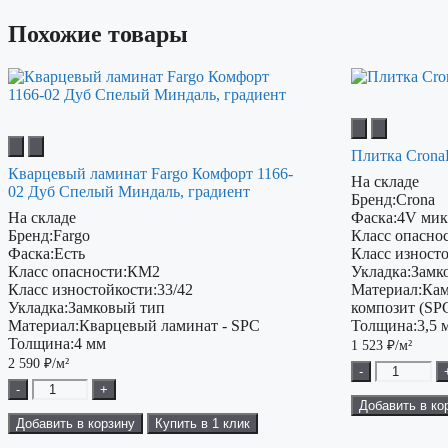
Похожие товары
Плитка Crona
Кварцевый ламинат Fargo Комфорт 1166-
На складе
02 Дуб Спелый Миндаль, градиент
Бренд:
Crona
На складе
Фаска:
4V мик
Бренд:
Fargo
Класс опаснос
Фаска:
Есть
Класс изност
Класс опасности:
КМ2
Укладка:
Замк
Класс изностойкости:
33/42
Материал:
Кам
Укладка:
Замковый тип
композит (SP
Материал:
Кварцевый ламинат - SPC
Толщина:
3,5 
Толщина:
4 мм
1 523
₽/м²
2 590
₽/м²
-
-
+
Добавить в ко
Добавить в корзину
Купить в 1 клик