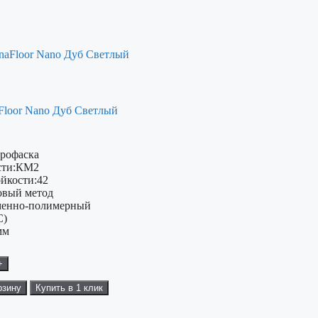
Floor Nano Дуб Светлый
рофаска
ти:
КМ2
ойкости:
42
овый метод
енно-полимерный
C)
мм
+
рзину
Купить в 1 клик