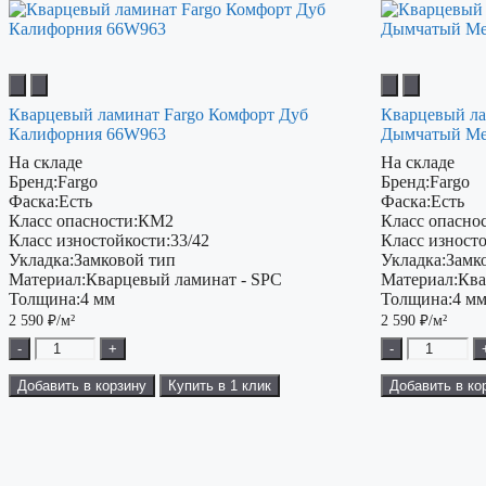
Кварцевый ламинат Fargo Комфорт Дуб
Кварцевый ла
Калифорния 66W963
Дымчатый Ме
На складе
На складе
Бренд:
Fargo
Бренд:
Fargo
Фаска:
Есть
Фаска:
Есть
Класс опасности:
КМ2
Класс опаснос
Класс изностойкости:
33/42
Класс изност
Укладка:
Замковой тип
Укладка:
Замк
Материал:
Кварцевый ламинат - SPC
Материал:
Ква
Толщина:
4 мм
Толщина:
4 м
2 590
₽/м²
2 590
₽/м²
-
+
-
Добавить в корзину
Купить в 1 клик
Добавить в ко