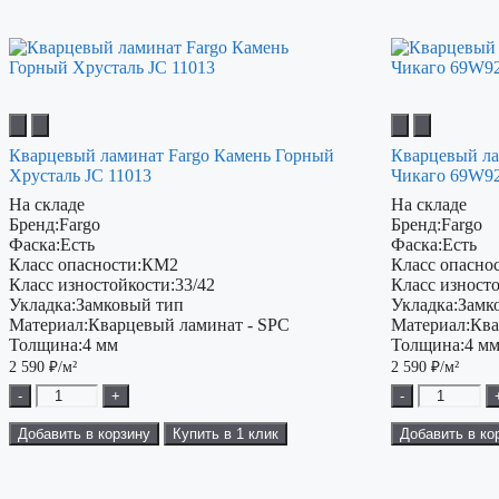
Кварцевый ламинат Fargo Камень Горный
Кварцевый ла
Хрусталь JC 11013
Чикаго 69W92
На складе
На складе
Бренд:
Fargo
Бренд:
Fargo
Фаска:
Есть
Фаска:
Есть
Класс опасности:
КМ2
Класс опаснос
Класс изностойкости:
33/42
Класс изност
Укладка:
Замковый тип
Укладка:
Замк
Материал:
Кварцевый ламинат - SPC
Материал:
Ква
Толщина:
4 мм
Толщина:
4 м
2 590
₽/м²
2 590
₽/м²
-
+
-
Добавить в корзину
Купить в 1 клик
Добавить в ко