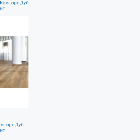
омфорт Дуб
ент