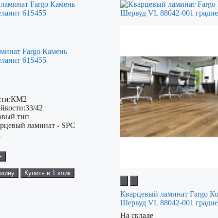
минат Fargo Камень
ланит 61S455
ти:
КМ2
ойкости:
33/42
овый тип
рцевый ламинат - SPC
м
+
рзину
Купить в 1 клик
Кварцевый ламинат Fargo К
Шервуд VL 88042-001 гради
На складе