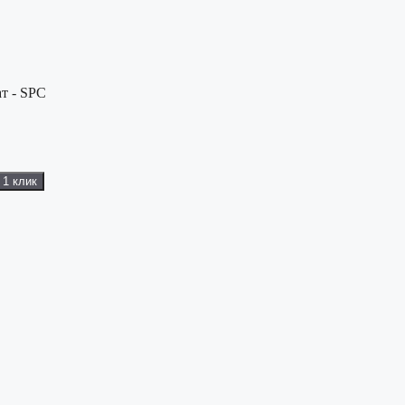
т - SPC
 1 клик