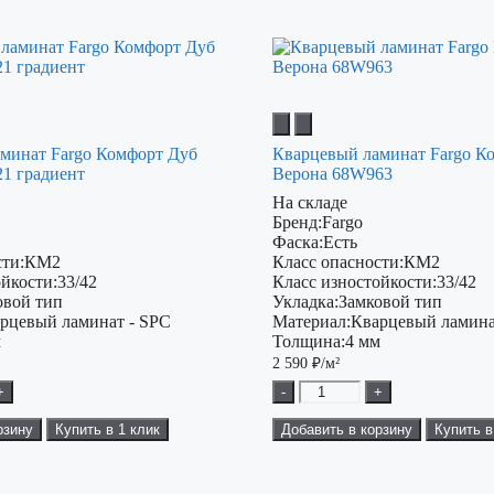
минат Fargo Комфорт Дуб
Кварцевый ламинат Fargo К
1 градиент
Верона 68W963
На складе
Бренд:
Fargo
Фаска:
Есть
ти:
КМ2
Класс опасности:
КМ2
ойкости:
33/42
Класс изностойкости:
33/42
овой тип
Укладка:
Замковой тип
рцевый ламинат - SPC
Материал:
Кварцевый ламина
м
Толщина:
4 мм
2 590
₽/м²
+
-
+
рзину
Купить в 1 клик
Добавить в корзину
Купить в