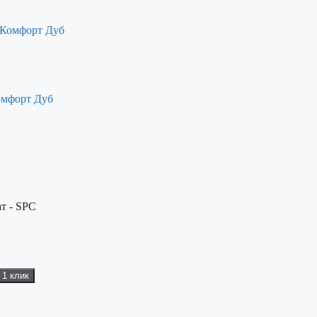
омфорт Дуб
т - SPC
 1 клик