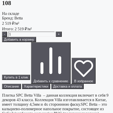
108
На складе
Бренд:
Betta
2 519
₽/м²
Итого:
2 519
₽/м²
-
+
Добавить в корзину
Купить в 1 клик
Добавить к сравнению
В избранное
Описание
Характеристики
Доставка и оплата
Плитка SPC Betta Villa – данная коллекция включает в себя 9
декоров 43 класса. Коллекция Villa изготавливается в Китае,
имеет толщину 4,5мм и 4х стороннюю фаску.SPC Betta – это
кальциево-полимерное напольное покрытие, состоящее из