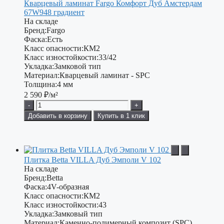
Кварцевый ламинат Fargo Комфорт Дуб Амстердам
67W948 градиент
На складе
Бренд:
Fargo
Фаска:
Есть
Класс опасности:
КМ2
Класс изностойкости:
33/42
Укладка:
Замковой тип
Материал:
Кварцевый ламинат - SPC
Толщина:
4 мм
2 590
₽/м²
-
+
Добавить в корзину
Купить в 1 клик
Плитка Betta VILLA Дуб Эмполи V 102
На складе
Бренд:
Betta
Фаска:
4V-образная
Класс опасности:
КМ2
Класс изностойкости:
43
Укладка:
Замковый тип
Материал:
Каменно-полимерный композит (SPC)