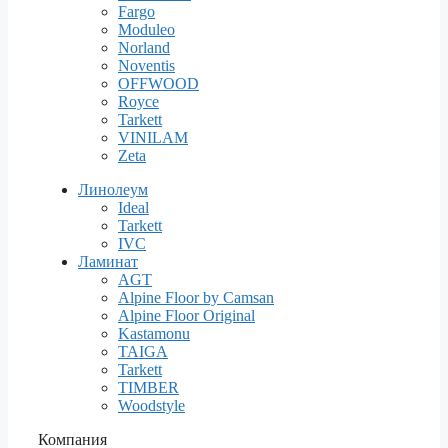
Fargo
Moduleo
Norland
Noventis
OFFWOOD
Royce
Tarkett
VINILAM
Zeta
Линолеум
Ideal
Tarkett
IVC
Ламинат
AGT
Alpine Floor by Camsan
Alpine Floor Original
Kastamonu
TAIGA
Tarkett
TIMBER
Woodstyle
Компания