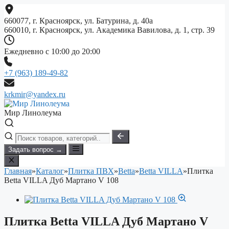
Перейти
к
660077, г. Красноярск, ул. Батурина, д. 40а
содержимому
660010, г. Красноярск, ул. Академика Вавилова, д. 1, стр. 39
Ежедневно с 10:00 до 20:00
+7 (963) 189-49-82
krkmir@yandex.ru
Мир Линолеума
Задать вопрос →
Главная
»
Каталог
»
Плитка ПВХ
»
Betta
»
Betta VILLA
»
Плитка
Betta VILLA Дуб Мартано V 108
Плитка Betta VILLA Дуб Мартано V