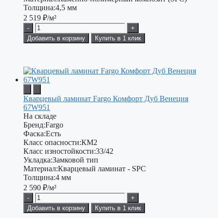
Толщина:
4,5 мм
2 519
₽/м²
-
+
Добавить в корзину
Купить в 1 клик
Кварцевый ламинат Fargo Комфорт Дуб Венеция
67W951
На складе
Бренд:
Fargo
Фаска:
Есть
Класс опасности:
КМ2
Класс изностойкости:
33/42
Укладка:
Замковой тип
Материал:
Кварцевый ламинат - SPC
Толщина:
4 мм
2 590
₽/м²
-
+
Добавить в корзину
Купить в 1 клик