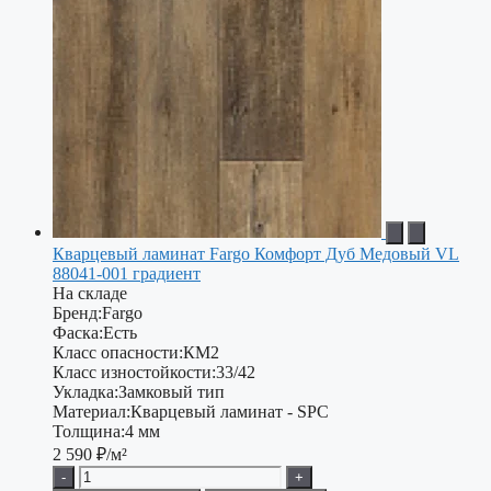
Кварцевый ламинат Fargo Комфорт Дуб Медовый VL
88041-001 градиент
На складе
Бренд:
Fargo
Фаска:
Есть
Класс опасности:
КМ2
Класс изностойкости:
33/42
Укладка:
Замковый тип
Материал:
Кварцевый ламинат - SPC
Толщина:
4 мм
2 590
₽/м²
-
+