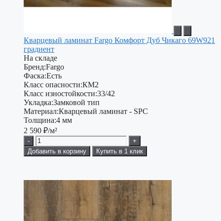
Кварцевый ламинат Fargo Комфорт Дуб Чикаго 69W921
градиент
На складе
Бренд:
Fargo
Фаска:
Есть
Класс опасности:
КМ2
Класс изностойкости:
33/42
Укладка:
Замковой тип
Материал:
Кварцевый ламинат - SPC
Толщина:
4 мм
2 590
₽/м²
-
+
Добавить в корзину
Купить в 1 клик