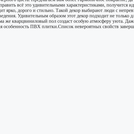
править всё это удивительными характеристиками, получится и
ит ярко, дорого и стильно. Такой декор выбирают люди с непр
аведения. Удивительным образом этот декор подходит не только
а же кварцвиниловый пол создаст особую атмосферу уюта. Даже
вная особенность ПВХ плитки.Список невероятных свойств заверш