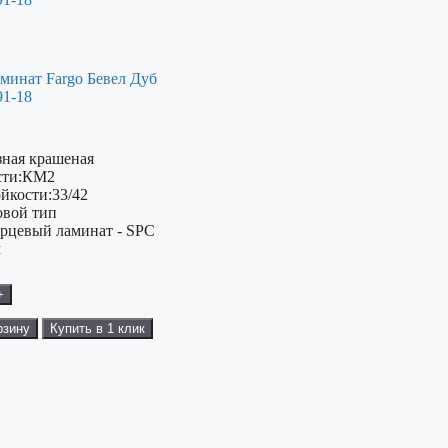
минат Fargo Бевел Дуб
91-18
зная крашеная
ти:
КМ2
ойкости:
33/42
овой тип
рцевый ламинат - SPC
м
+
рзину
Купить в 1 клик