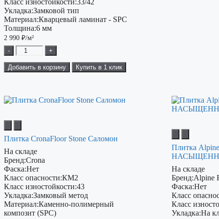
Класс изностойкости:
33/42
Укладка:
Замковой тип
Материал:
Кварцевый ламинат - SPC
Толщина:
6 мм
2 990
₽/м²
-
+
Добавить в корзину
Купить в 1 клик
Плитка CronaFloor Stone Саломон
Плитка Alpin
На складе
НАСЫЩЕННЫ
Бренд:
Crona
Фаска:
Нет
На складе
Класс опасности:
КМ2
Бренд:
Alpine 
Класс изностойкости:
43
Фаска:
Нет
Укладка:
Замковый метод
Класс опаснос
Материал:
Каменно-полимерный
Класс изност
композит (SPC)
Укладка:
На к