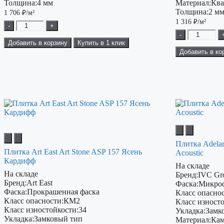
Толщина:
4 мм
Материал:
Ква
Толщина:
2 м
1 706
₽/м²
1 316
₽/м²
-
+
-
Добавить в корзину
Купить в 1 клик
Добавить в ко
Плитка Adel
Плитка Art East Art Stone ASP 157 Ясень
Acoustic
Кардифф
На складе
На складе
Бренд:
IVC Gr
Бренд:
Art East
Фаска:
Микро
Фаска:
Прокрашенная фаска
Класс опаснос
Класс опасности:
КМ2
Класс изност
Класс изностойкости:
34
Укладка:
Замк
Укладка:
Замковый тип
Материал:
Кам