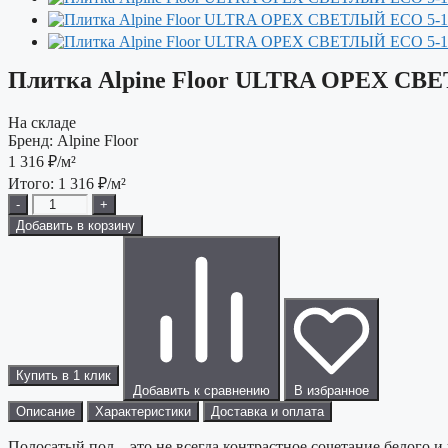
Плитка Alpine Floor ULTRA ОРЕХ СВ
На складе
Бренд:
Alpine Floor
1 316
₽/м²
Итого:
1 316
₽/м²
-
+
Добавить в корзину
Купить в 1 клик
Добавить к сравнению
В избранное
Описание
Характеристики
Доставка и оплата
Полосатый пол – это не всегда контрастное сочетание белого и