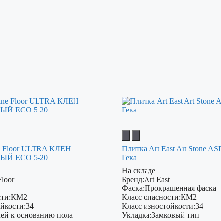
e Floor ULTRA КЛЕН
Плитка Art East Art Stone AS
Й ECO 5-20
Гека
На складе
Floor
Бренд:
Art East
Фаска:
Прокрашенная фаска
ти:
КМ2
Класс опасности:
КМ2
ойкости:
34
Класс изностойкости:
34
лей к основанию пола
Укладка:
Замковый тип