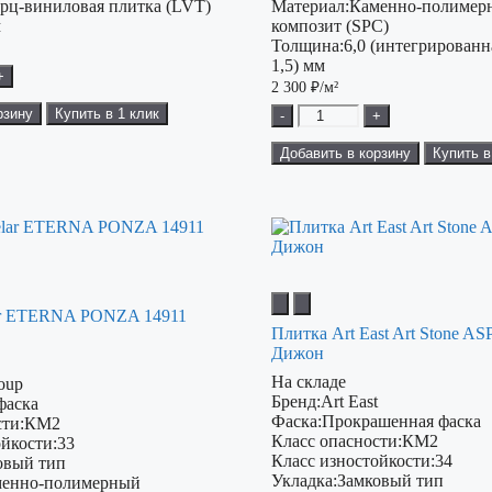
рц-виниловая плитка (LVT)
Материал:
Каменно-полимер
м
композит (SPC)
Толщина:
6,0 (интегрирован
1,5) мм
+
2 300
₽/м²
рзину
Купить в 1 клик
-
+
Добавить в корзину
Купить в
ar ETERNA PONZA 14911
Плитка Art East Art Stone AS
Дижон
На складе
oup
Бренд:
Art East
фаска
Фаска:
Прокрашенная фаска
ти:
КМ2
Класс опасности:
КМ2
ойкости:
33
Класс изностойкости:
34
овый тип
Укладка:
Замковый тип
енно-полимерный