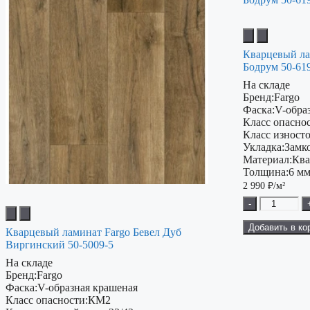
Кварцевый ла
Бодрум 50-61
На складе
Бренд:
Fargo
Фаска:
V-обра
Класс опаснос
Класс изност
Укладка:
Замк
Материал:
Ква
Толщина:
6 м
2 990
₽/м²
-
Добавить в ко
Кварцевый ламинат Fargo Бевел Дуб
Виргинский 50-5009-5
На складе
Бренд:
Fargo
Фаска:
V-образная крашеная
Класс опасности:
КМ2