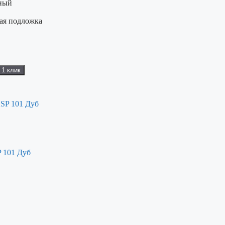
ный
ная подложка
 1 клик
P 101 Дуб