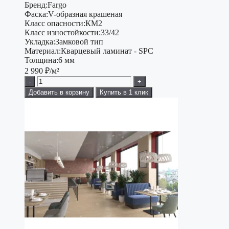
Бренд:
Fargo
Фаска:
V-образная крашеная
Класс опасности:
КМ2
Класс изностойкости:
33/42
Укладка:
Замковой тип
Материал:
Кварцевый ламинат - SPC
Толщина:
6 мм
2 990
₽/м²
-
+
Добавить в корзину
Купить в 1 клик