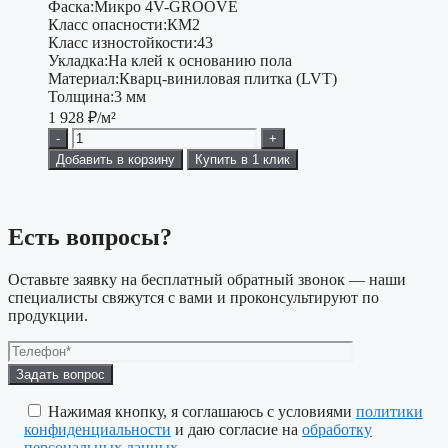
Фаска:
Микро 4V-GROOVE
Класс опасности:
КМ2
Класс изностойкости:
43
Укладка:
На клей к основанию пола
Материал:
Кварц-виниловая плитка (LVT)
Толщина:
3 мм
1 928
₽/м²
-
+
Добавить в корзину
Купить в 1 клик
Есть вопросы?
Оставьте заявку на бесплатный обратный звонок — наши
специалисты свяжутся с вами и проконсультируют по
продукции.
Оставьте
это
поле
Нажимая кнопку, я соглашаюсь с условиями
политики
пустым.
конфиденциальности
и даю согласие на
обработку
персональных данных
.