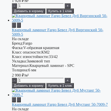
1 928
₽/м²
-
+
Добавить в корзину
Купить в 1 клик
Кварцевый ламинат Fargo Бевел Дуб Виргинский 50-
5009-5
На складе
Бренд:
Fargo
Фаска:
V-образная крашеная
Класс опасности:
КМ2
Класс изностойкости:
33/42
Укладка:
Замковой тип
Материал:
Кварцевый ламинат - SPC
Толщина:
6 мм
2 990
₽/м²
-
+
Добавить в корзину
Купить в 1 клик
Кварцевый ламинат Fargo Бевел Дуб Мустанг 50-7009-7
На складе