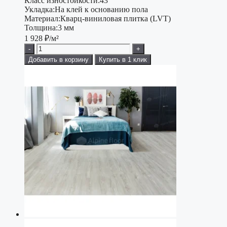
Класс изностойкости:
43
Укладка:
На клей к основанию пола
Материал:
Кварц-виниловая плитка (LVT)
Толщина:
3 мм
1 928
₽/м²
-
+
Добавить в корзину
Купить в 1 клик