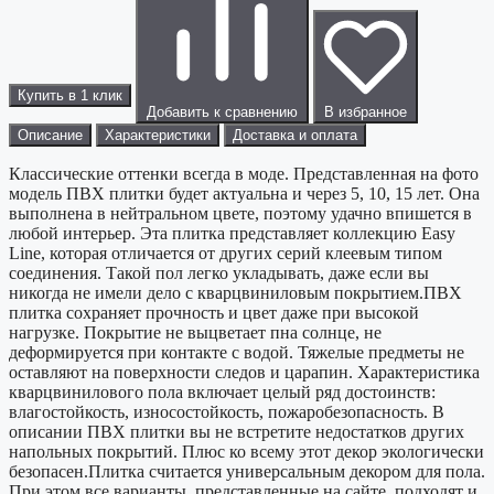
Купить в 1 клик
Добавить к сравнению
В избранное
Описание
Характеристики
Доставка и оплата
Классические оттенки всегда в моде. Представленная на фото
модель ПВХ плитки будет актуальна и через 5, 10, 15 лет. Она
выполнена в нейтральном цвете, поэтому удачно впишется в
любой интерьер. Эта плитка представляет коллекцию Easy
Line, которая отличается от других серий клеевым типом
соединения. Такой пол легко укладывать, даже если вы
никогда не имели дело с кварцвиниловым покрытием.ПВХ
плитка сохраняет прочность и цвет даже при высокой
нагрузке. Покрытие не выцветает пна солнце, не
деформируется при контакте с водой. Тяжелые предметы не
оставляют на поверхности следов и царапин. Характеристика
кварцвинилового пола включает целый ряд достоинств:
влагостойкость, износостойкость, пожаробезопасность. В
описании ПВХ плитки вы не встретите недостатков других
напольных покрытий. Плюс ко всему этот декор экологически
безопасен.Плитка считается универсальным декором для пола.
При этом все варианты, представленные на сайте, подходят и