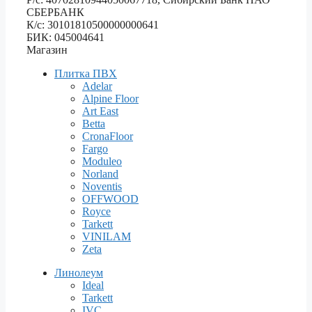
СБЕРБАНК
К/с: 30101810500000000641
БИК: 045004641
Магазин
Плитка ПВХ
Adelar
Alpine Floor
Art East
Betta
CronaFloor
Fargo
Moduleo
Norland
Noventis
OFFWOOD
Royce
Tarkett
VINILAM
Zeta
Линолеум
Ideal
Tarkett
IVC