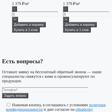
1 379
₽/м²
1 379
₽/м²
-
-
+
+
Добавить в корзину
Добавить в корзину
Купить в 1 клик
Купить в 1 клик
Есть вопросы?
Оставьте заявку на бесплатный обратный звонок — наши
специалисты свяжутся с вами и проконсультируют по
продукции.
Оставьте
это
поле
Нажимая кнопку, я соглашаюсь с условиями
политики
пустым.
конфиденциальности
и даю согласие на
обработку