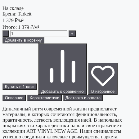
На складе
Бренд:
Tarkett
1 379
₽/м²
Итого:
1 379
₽/м²
-
+
Добавить в корзину
Купить в 1 клик
Добавить к сравнению
В избранное
Описание
Характеристики
Доставка и оплата
Динамичный ритм современной жизни предполагает
материалы, в которых сочетаются функциональность,
практичность, легкость воплощения идей. В напольных
покрытиях эти характеристики нашли свое отражение в
коллекции ART VINYL NEW AGE. Наши специалисты
успешно соединили ключевые преимущества паркета,