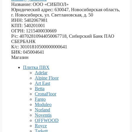
Название: ООО «СИБПОЛ»
Юридический адрес: 630047, Новосибирская область,
г. Новосибирск, ул. Светлановская, д. 50
ИНН: 5402067981
КПП: 540201001
ОГРН: 1215400030669
Р/с: 40702810944050067718, Сибирский Банк ПАО
СБЕРБАНК
К/с: 30101810500000000641
БИК: 045004641
Магазин
Плитка ПВХ
Adelar
Alpine Floor
Art East
Betta
CronaFloor
Fargo
Moduleo
Norland
Noventis
OFFWOOD
Royce
Tarkett