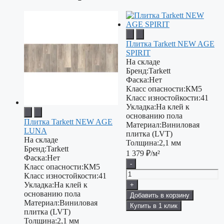
Плитка Tarkett NEW AGE
SPIRIT
На складе
Бренд:
Tarkett
Фаска:
Нет
Класс опасности:
КМ5
Класс изностойкости:
41
Укладка:
На клей к
основанию пола
Плитка Tarkett NEW AGE
Материал:
Виниловая
LUNA
плитка (LVT)
На складе
Толщина:
2,1 мм
Бренд:
Tarkett
1 379
₽/м²
Фаска:
Нет
-
Класс опасности:
КМ5
Класс изностойкости:
41
Укладка:
На клей к
+
основанию пола
Добавить в корзину
Материал:
Виниловая
Купить в 1 клик
плитка (LVT)
Толщина:
2,1 мм