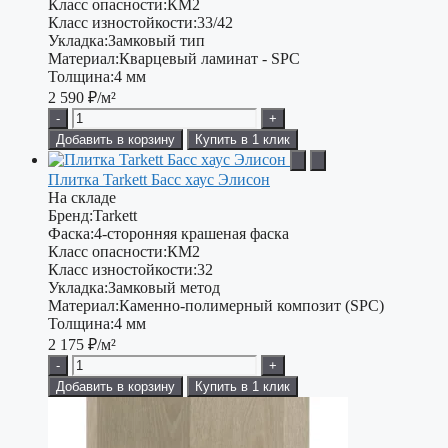
Класс опасности:
КМ2
Класс изностойкости:
33/42
Укладка:
Замковый тип
Материал:
Кварцевый ламинат - SPC
Толщина:
4 мм
2 590
₽/м²
-
+
Добавить в корзину
Купить в 1 клик
Плитка Tarkett Басс хаус Элисон
На складе
Бренд:
Tarkett
Фаска:
4-сторонняя крашеная фаска
Класс опасности:
КМ2
Класс изностойкости:
32
Укладка:
Замковый метод
Материал:
Каменно-полимерный композит (SPC)
Толщина:
4 мм
2 175
₽/м²
-
+
Добавить в корзину
Купить в 1 клик