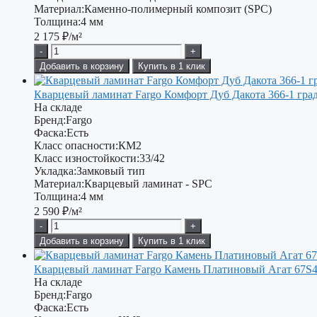
Материал:
Каменно-полимерный композит (SPC)
Толщина:
4 мм
2 175
₽/м²
-
+
Добавить в корзину
Купить в 1 клик
Кварцевый ламинат Fargo Комфорт Дуб Дакота 366-1 гра
На складе
Бренд:
Fargo
Фаска:
Есть
Класс опасности:
КМ2
Класс изностойкости:
33/42
Укладка:
Замковый тип
Материал:
Кварцевый ламинат - SPC
Толщина:
4 мм
2 590
₽/м²
-
+
Добавить в корзину
Купить в 1 клик
Кварцевый ламинат Fargo Камень Платиновый Агат 67S
На складе
Бренд:
Fargo
Фаска:
Есть