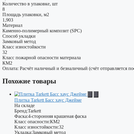
Количество в упаковке, шт
8
Площадь упаковки, м2
1,903
Материал
Каменно-полимерный композит (SPC)
Способ укладки
Замковый метод
Класс изностойкости
32
Класс пожарной опасности материала
КМ2
Оплата: Расчёт наличный и безналичный (счёт отправляется по
Похожие товары
Плитка Tarkett Басс хаус Джейме
На складе
Бренд:
Tarkett
Фаска:
4-сторонняя крашеная фаска
Класс опасности:
КМ2
Класс изностойкости:
32
Укладка:
Замковый метод