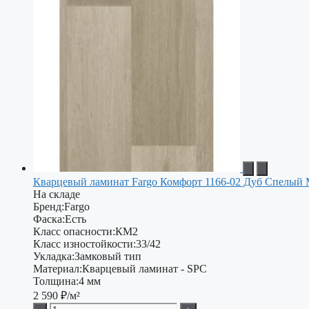
Кварцевый ламинат Fargo Комфорт 1166-02 Дуб Спелый 
На складе
Бренд:
Fargo
Фаска:
Есть
Класс опасности:
КМ2
Класс изностойкости:
33/42
Укладка:
Замковый тип
Материал:
Кварцевый ламинат - SPC
Толщина:
4 мм
2 590
₽/м²