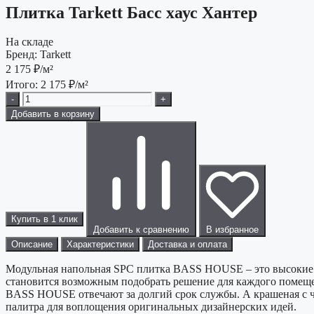
Плитка Tarkett Басс хаус Хантер
На складе
Бренд:
Tarkett
2 175
₽/м²
Итого:
2 175
₽/м²
-
+
Добавить в корзину
Купить в 1 клик
Добавить к сравнению
В избранное
Описание
Характеристики
Доставка и оплата
Модульная напольная SPC плитка BASS HOUSE – это высокие п
становится возможным подобрать решение для каждого помеще
BASS HOUSE отвечают за долгий срок службы. А крашеная с ч
палитра для воплощения оригинальных дизайнерских идей.