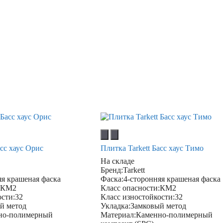
асс хаус Орис
Плитка Tarkett Басс хаус Тимо
На складе
Бренд:
Tarkett
яя крашеная фаска
Фаска:
4-сторонняя крашеная фаска
:
КМ2
Класс опасности:
КМ2
ости:
32
Класс изностойкости:
32
й метод
Укладка:
Замковый метод
но-полимерный
Материал:
Каменно-полимерный