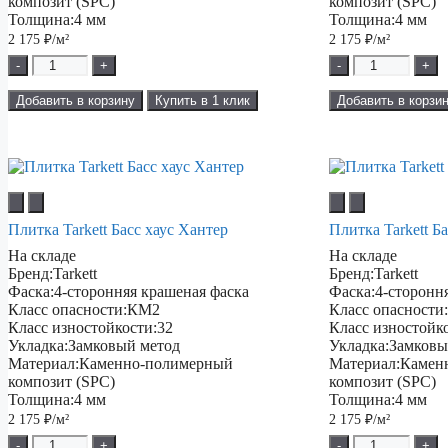
композит (SPC)
композит (SPC)
Толщина:
4 мм
Толщина:
4 мм
2 175
₽/м²
2 175
₽/м²
-
+
-
+
Добавить в корзину
Купить в 1 клик
Добавить в корзи
Плитка Tarkett Басс хаус Хантер
Плитка Tarkett Б
На складе
На складе
Бренд:
Tarkett
Бренд:
Tarkett
Фаска:
4-сторонняя крашеная фаска
Фаска:
4-сторонн
Класс опасности:
КМ2
Класс опасности
Класс изностойкости:
32
Класс изностойк
Укладка:
Замковый метод
Укладка:
Замковы
Материал:
Каменно-полимерный
Материал:
Камен
композит (SPC)
композит (SPC)
Толщина:
4 мм
Толщина:
4 мм
2 175
₽/м²
2 175
₽/м²
-
+
-
+