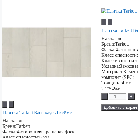
Плитка Tarkett Б
На складе
Бренд:
Tarkett
Фаска:
4-сторонн
Класс опасности
Класс изностойк
Укладка:
Замковы
Материал:
Камен
композит (SPC)
Толщина:
4 мм
2 175
₽/м²
-
+
Добавить в корзи
Плитка Tarkett Басс хаус Джейме
На складе
Бренд:
Tarkett
Фаска:
4-сторонняя крашеная фаска
Класс опасности:
КМ2