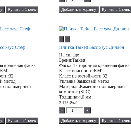
ну
Купить в 1 клик
Добавить в корзину
Купить в 1 клик
асс хаус Стеф
Плитка Tarkett Басс хаус Диллон
На складе
Бренд:
Tarkett
яя крашеная фаска
Фаска:
4-сторонняя крашеная фаска
:
КМ2
Класс опасности:
КМ2
ости:
32
Класс изностойкости:
32
й метод
Укладка:
Замковый метод
но-полимерный
Материал:
Каменно-полимерный
композит (SPC)
Толщина:
4,0 мм
2 175
₽/м²
-
+
ну
Купить в 1 клик
Добавить в корзину
Купить в 1 клик