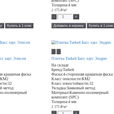
композит (SPC)
Толщина:
4 мм
2 175
₽/м²
-
+
ну
Купить в 1 клик
Добавить в корзину
Купить в 1 клик
асс хаус Элисон
Плитка Tarkett Басс хаус Эндрю
На складе
Бренд:
Tarkett
яя крашеная фаска
Фаска:
4-сторонняя крашеная фаска
:
КМ2
Класс опасности:
КМ2
ости:
32
Класс изностойкости:
32
й метод
Укладка:
Замковый метод
но-полимерный
Материал:
Каменно-полимерный
композит (SPC)
Толщина:
4 мм
2 175
₽/м²
-
+