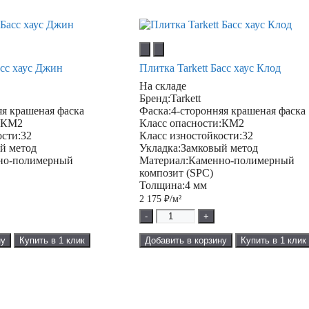
асс хаус Джин
Плитка Tarkett Басс хаус Клод
На складе
Бренд:
Tarkett
яя крашеная фаска
Фаска:
4-сторонняя крашеная фаска
:
КМ2
Класс опасности:
КМ2
ости:
32
Класс изностойкости:
32
й метод
Укладка:
Замковый метод
но-полимерный
Материал:
Каменно-полимерный
композит (SPC)
Толщина:
4 мм
2 175
₽/м²
-
+
ну
Купить в 1 клик
Добавить в корзину
Купить в 1 клик