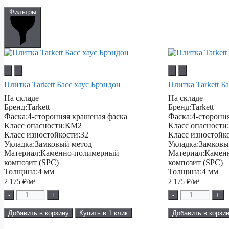
Фильтры
Плитка Tarkett Басс хаус Брэндон
Плитка Tarkett Б
На складе
На складе
Бренд:
Tarkett
Бренд:
Tarkett
Фаска:
4-сторонняя крашеная фаска
Фаска:
4-сторонн
Класс опасности:
КМ2
Класс опасности
Класс изностойкости:
32
Класс изностойк
Укладка:
Замковый метод
Укладка:
Замковы
Материал:
Каменно-полимерный
Материал:
Камен
композит (SPC)
композит (SPC)
Толщина:
4 мм
Толщина:
4 мм
2 175
₽/м²
2 175
₽/м²
-
+
-
+
Добавить в корзину
Купить в 1 клик
Добавить в корзи