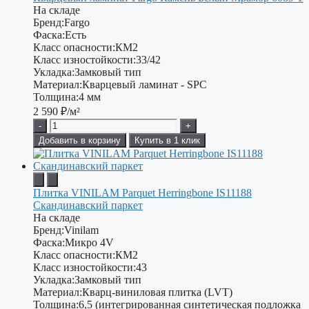
На складе
Бренд:
Fargo
Фаска:
Есть
Класс опасности:
КМ2
Класс изностойкости:
33/42
Укладка:
Замковый тип
Материал:
Кварцевый ламинат - SPC
Толщина:
4 мм
2 590
₽/м²
-
+
Добавить в корзину
Купить в 1 клик
Плитка VINILAM Parquet Herringbone IS11188
Скандинавский паркет
На складе
Бренд:
Vinilam
Фаска:
Микро 4V
Класс опасности:
КМ2
Класс изностойкости:
43
Укладка:
Замковый тип
Материал:
Кварц-виниловая плитка (LVT)
Толщина:
6,5 (интегрированная синтетическая подложка