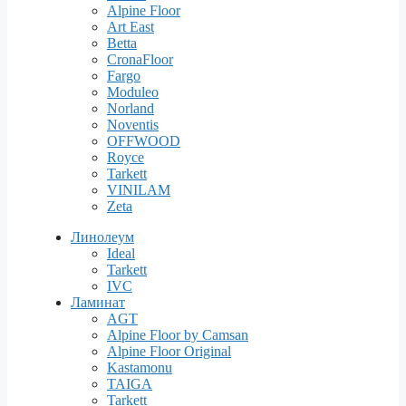
Alpine Floor
Art East
Betta
CronaFloor
Fargo
Moduleo
Norland
Noventis
OFFWOOD
Royce
Tarkett
VINILAM
Zeta
Линолеум
Ideal
Tarkett
IVC
Ламинат
AGT
Alpine Floor by Camsan
Alpine Floor Original
Kastamonu
TAIGA
Tarkett