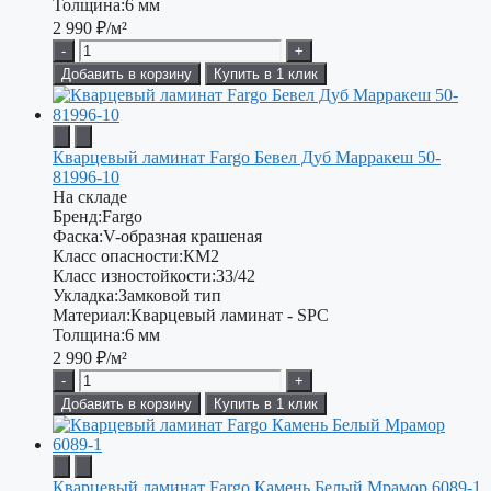
Толщина:
6 мм
2 990
₽/м²
-
+
Добавить в корзину
Купить в 1 клик
Кварцевый ламинат Fargo Бевел Дуб Марракеш 50-
81996-10
На складе
Бренд:
Fargo
Фаска:
V-образная крашеная
Класс опасности:
КМ2
Класс изностойкости:
33/42
Укладка:
Замковой тип
Материал:
Кварцевый ламинат - SPC
Толщина:
6 мм
2 990
₽/м²
-
+
Добавить в корзину
Купить в 1 клик
Кварцевый ламинат Fargo Камень Белый Мрамор 6089-1