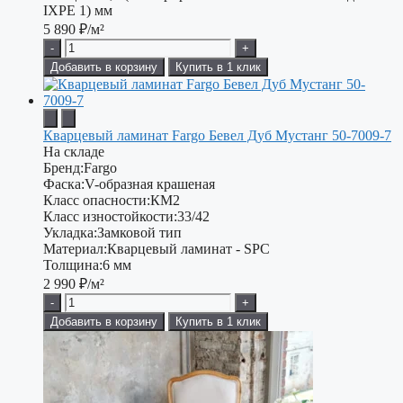
IXPE 1) мм
5 890
₽/м²
-
+
Добавить в корзину
Купить в 1 клик
Кварцевый ламинат Fargo Бевел Дуб Мустанг 50-7009-7
На складе
Бренд:
Fargo
Фаска:
V-образная крашеная
Класс опасности:
КМ2
Класс изностойкости:
33/42
Укладка:
Замковой тип
Материал:
Кварцевый ламинат - SPC
Толщина:
6 мм
2 990
₽/м²
-
+
Добавить в корзину
Купить в 1 клик