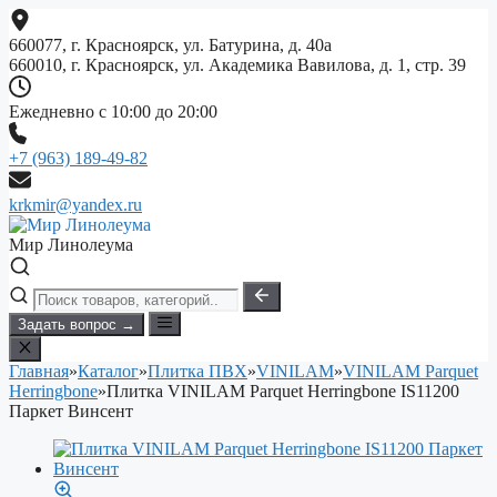
Перейти
к
660077, г. Красноярск, ул. Батурина, д. 40а
содержимому
660010, г. Красноярск, ул. Академика Вавилова, д. 1, стр. 39
Ежедневно с 10:00 до 20:00
+7 (963) 189-49-82
krkmir@yandex.ru
Мир Линолеума
Задать вопрос →
Главная
»
Каталог
»
Плитка ПВХ
»
VINILAM
»
VINILAM Parquet
Herringbone
»
Плитка VINILAM Parquet Herringbone IS11200
Паркет Винсент