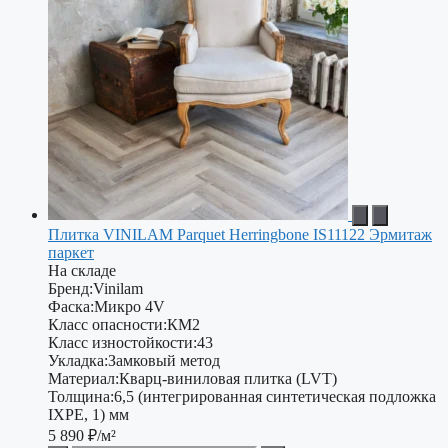
Плитка VINILAM Parquet Herringbone IS11122 Эрмитаж
паркет
На складе
Бренд:
Vinilam
Фаска:
Микро 4V
Класс опасности:
КМ2
Класс изностойкости:
43
Укладка:
Замковый метод
Материал:
Кварц-виниловая плитка (LVT)
Толщина:
6,5 (интегрированная синтетическая подложка
IXPE, 1) мм
5 890
₽/м²