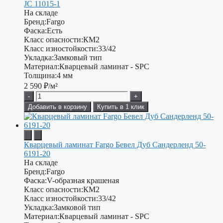
JC 11015-1
На складе
Бренд:
Fargo
Фаска:
Есть
Класс опасности:
КМ2
Класс изностойкости:
33/42
Укладка:
Замковый тип
Материал:
Кварцевый ламинат - SPC
Толщина:
4 мм
2 590
₽/м²
-
+
Добавить в корзину
Купить в 1 клик
Кварцевый ламинат Fargo Бевел Дуб Сандерленд 50-
6191-20
На складе
Бренд:
Fargo
Фаска:
V-образная крашеная
Класс опасности:
КМ2
Класс изностойкости:
33/42
Укладка:
Замковой тип
Материал:
Кварцевый ламинат - SPC