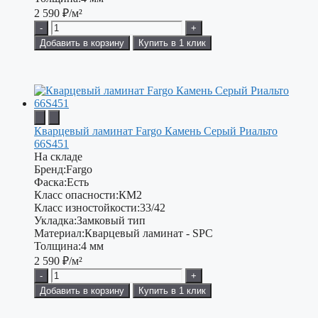
2 590
₽/м²
-
+
Добавить в корзину
Купить в 1 клик
Кварцевый ламинат Fargo Камень Серый Риальто
66S451
На складе
Бренд:
Fargo
Фаска:
Есть
Класс опасности:
КМ2
Класс изностойкости:
33/42
Укладка:
Замковый тип
Материал:
Кварцевый ламинат - SPC
Толщина:
4 мм
2 590
₽/м²
-
+
Добавить в корзину
Купить в 1 клик