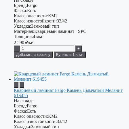
На складе
Бренд:
Fargo
Фаска:
Есть
Класс опасности:
КМ2
Класс изностойкости:
33/42
Укладка:
Замковый тип
Материал:
Кварцевый ламинат - SPC
Толщина:
4 мм
2 590
₽/м²
-
+
Добавить в корзину
Купить в 1 клик
Кварцевый ламинат Fargo Камень Дымчатый Меланит
61S455
На складе
Бренд:
Fargo
Фаска:
Есть
Класс опасности:
КМ2
Класс изностойкости:
33/42
Укладка:
Замковый тип