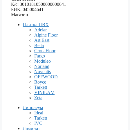
К/с: 30101810500000000641
БИК: 045004641
Магазин
Плитка ПВХ
Adelar
Alpine Floor
Art East
Betta
CronaFloor
Fargo
Moduleo
Norland
Noventis
OFFWOOD
Royce
Tarkett
VINILAM
Zeta
Линолеум
Ideal
Tarkett
IVC
Ламинат