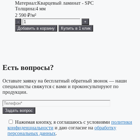
Материал:
Кварцевый ламинат - SPC
Толщина:
4 мм
2 590
₽/м²
-
+
Добавить в корзину
Купить в 1 клик
Есть вопросы?
Оставьте заявку на бесплатный обратный звонок — наши
специалисты свяжутся с вами и проконсультируют по
продукции.
Оставьте
это
поле
Нажимая кнопку, я соглашаюсь с условиями
политики
пустым.
конфиденциальности
и даю согласие на
обработку
персональных данных
.