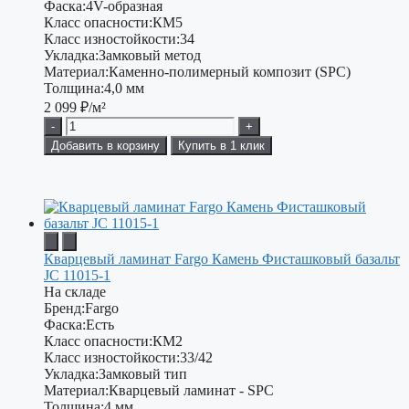
Фаска:
4V-образная
Класс опасности:
КМ5
Класс изностойкости:
34
Укладка:
Замковый метод
Материал:
Каменно-полимерный композит (SPC)
Толщина:
4,0 мм
2 099
₽/м²
-
+
Добавить в корзину
Купить в 1 клик
Кварцевый ламинат Fargo Камень Фисташковый базальт
JC 11015-1
На складе
Бренд:
Fargo
Фаска:
Есть
Класс опасности:
КМ2
Класс изностойкости:
33/42
Укладка:
Замковый тип
Материал:
Кварцевый ламинат - SPC
Толщина:
4 мм