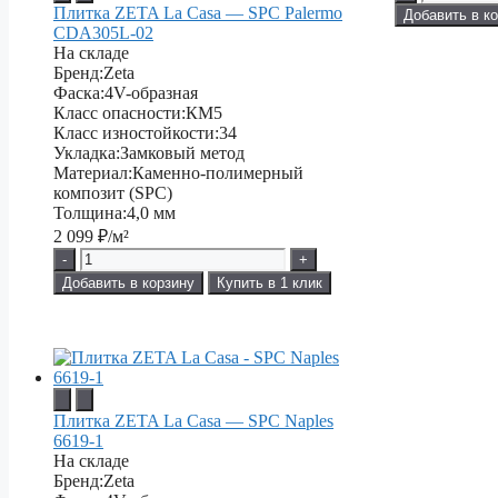
Плитка ZETA La Casa — SPC Palermo
Добавить в к
CDA305L-02
На складе
Бренд:
Zeta
Фаска:
4V-образная
Класс опасности:
КМ5
Класс изностойкости:
34
Укладка:
Замковый метод
Материал:
Каменно-полимерный
композит (SPC)
Толщина:
4,0 мм
2 099
₽/м²
-
+
Добавить в корзину
Купить в 1 клик
Плитка ZETA La Casa — SPC Naples
6619-1
На складе
Бренд:
Zeta