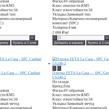
азная
Фаска:
4V-образная
сти:
КМ5
Класс опасности:
КМ5
ойкости:
34
Класс изностойкости:
34
овый тип
Укладка:
Замковый тип
менно-полимерный
Материал:
Каменно-полимерный
C)
композит (SPC)
м
Толщина:
4 мм
2 099
₽/м²
+
-
+
орзину
Купить в 1 клик
Добавить в корзину
Купить в 1 кл
La Casa — SPC Cagliari
Плитка ZETA La Casa — SPC Ge
LS240-2
На складе
Бренд:
Zeta
азная
Фаска:
4V-образная
сти:
КМ5
Класс опасности:
КМ5
ойкости:
34
Класс изностойкости:
34
овый метод
Укладка:
Замковый метод
менно-полимерный
Материал:
Каменно-полимерный