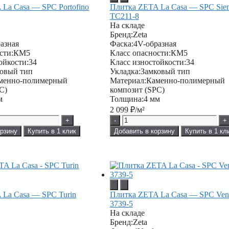
La Casa — SPC Portofino
Плитка ZETA La Casa — SPC Sie
TC211-8
На складе
Бренд:
Zeta
азная
Фаска:
4V-образная
сти:
КМ5
Класс опасности:
КМ5
ойкости:
34
Класс изностойкости:
34
овый тип
Укладка:
Замковый тип
менно-полимерный
Материал:
Каменно-полимерный
C)
композит (SPC)
м
Толщина:
4 мм
2 099
₽/м²
+
-
+
орзину
Купить в 1 клик
Добавить в корзину
Купить в 1 кл
 La Casa — SPC Turin
Плитка ZETA La Casa — SPC Ven
3739-5
На складе
Бренд:
Zeta