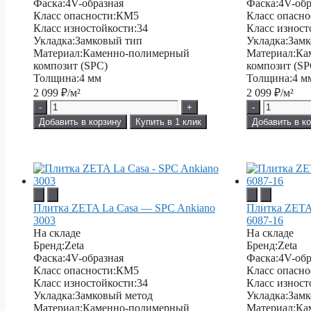
Фаска:
4V-образная
Фаска:
4V-обр
Класс опасности:
КМ5
Класс опасно
Класс изностойкости:
34
Класс изност
Укладка:
Замковый тип
Укладка:
Замк
Материал:
Каменно-полимерный
Материал:
Ка
композит (SPC)
композит (SP
Толщина:
4 мм
Толщина:
4 м
2 099
₽/м²
2 099
₽/м²
-
+
-
Добавить в корзину
Купить в 1 клик
Добавить в к
Плитка ZETA La Casa — SPC Ankiano
Плитка ZETA 
3003
6087-16
На складе
На складе
Бренд:
Zeta
Бренд:
Zeta
Фаска:
4V-образная
Фаска:
4V-обр
Класс опасности:
КМ5
Класс опасно
Класс изностойкости:
34
Класс изност
Укладка:
Замковый метод
Укладка:
Замк
Материал:
Каменно-полимерный
Материал:
Ка