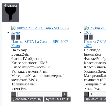
Фильтры
Плитка ZETA La Casa — SPC 7007
Плитка ZETA
Комо
1678
На складе
На складе
Бренд:
Zeta
Бренд:
Zeta
Фаска:
4V-образная
Фаска:
4V-обр
Класс опасности:
КМ5
Класс опасно
Класс изностойкости:
34
Класс изност
Укладка:
Замковый тип
Укладка:
Замк
Материал:
Каменно-полимерный
Материал:
Ка
композит (SPC)
композит (SP
Толщина:
4 мм
Толщина:
4 м
2 099
₽/м²
2 099
₽/м²
-
+
-
Добавить в корзину
Купить в 1 клик
Добавить в к