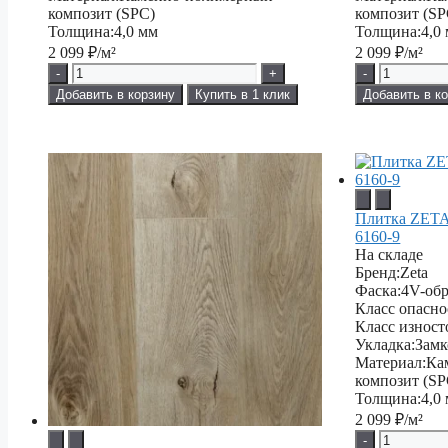
композит (SPC)
композит (SP
Толщина:
4,0 мм
Толщина:
4,0
2 099
₽/м²
2 099
₽/м²
-
+
-
Добавить в корзину
Купить в 1 клик
Добавить в к
Плитка ZETA
6160-9
На складе
Бренд:
Zeta
Фаска:
4V-обр
Класс опасно
Класс изност
Укладка:
Замк
Материал:
Ка
композит (SP
Толщина:
4,0
2 099
₽/м²
-