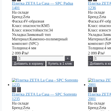
Плитка ZETA La Casa — SPC Padua
Плитка ZETA 
1401
1236
На складе
На складе
Бренд:
Zeta
Бренд:
Zeta
Фаска:
4V-образная
Фаска:
4V-обр
Класс опасности:
КМ5
Класс опасно
Класс изностойкости:
34
Класс изност
Укладка:
Замковый тип
Укладка:
Замк
Материал:
Каменно-полимерный
Материал:
Ка
композит (SPC)
композит (SP
Толщина:
4 мм
Толщина:
4 м
2 099
₽/м²
2 099
₽/м²
-
+
-
Добавить в корзину
Купить в 1 клик
Добавить в к
Плитка ZETA La Casa — SPC Sorrento
Плитка ZETA
1235
2001
На складе
На складе
Бренд:
Zeta
Бренд:
Zeta