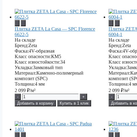
Плитка ZETA La Casa — SPC Florence
Плитка ZETA
6622-5
6004-1
На складе
На складе
Бренд:
Zeta
Бренд:
Zeta
Фаска:
4V-образная
Фаска:
4V-обр
Класс опасности:
КМ5
Класс опасно
Класс изностойкости:
34
Класс изност
Укладка:
Замковый тип
Укладка:
Замк
Материал:
Каменно-полимерный
Материал:
Ка
композит (SPC)
композит (SP
Толщина:
4 мм
Толщина:
4 м
2 099
₽/м²
2 099
₽/м²
-
+
-
Добавить в корзину
Купить в 1 клик
Добавить в к