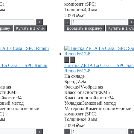
C)
композит (SPC)
 мм
Толщина:
4,0 мм
2 099
₽/м²
+
-
+
орзину
Купить в 1 клик
Добавить в корзину
Купить в 1 кл
 La Casa — SPC Rimini
Плитка ZETA La Casa — SPC San
Remo 6612-8
На складе
Бренд:
Zeta
азная
Фаска:
4V-образная
сти:
КМ5
Класс опасности:
КМ5
ойкости:
34
Класс изностойкости:
34
овый метод
Укладка:
Замковый метод
менно-полимерный
Материал:
Каменно-полимерный
C)
композит (SPC)
 мм
Толщина:
4,0 мм
2 099
₽/м²
+
-
+