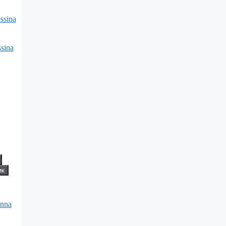
sina
ик