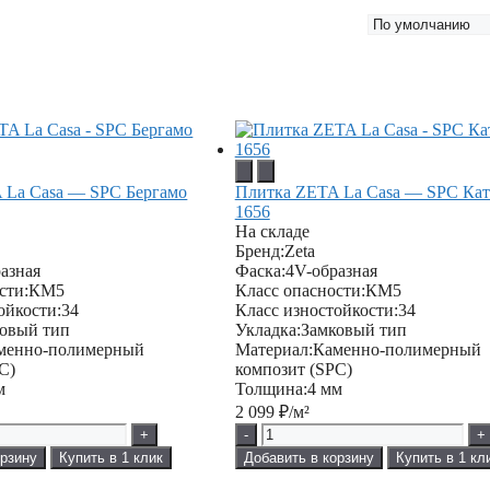
 La Casa — SPC Бергамо
Плитка ZETA La Casa — SPC Кат
1656
На складе
Бренд:
Zeta
азная
Фаска:
4V-образная
сти:
КМ5
Класс опасности:
КМ5
ойкости:
34
Класс изностойкости:
34
овый тип
Укладка:
Замковый тип
менно-полимерный
Материал:
Каменно-полимерный
C)
композит (SPC)
м
Толщина:
4 мм
2 099
₽/м²
+
-
+
орзину
Купить в 1 клик
Добавить в корзину
Купить в 1 кл