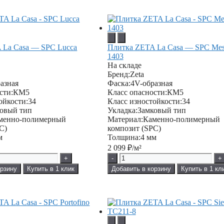
 La Casa — SPC Lucca
Плитка ZETA La Casa — SPC Mes
1403
На складе
Бренд:
Zeta
азная
Фаска:
4V-образная
сти:
КМ5
Класс опасности:
КМ5
ойкости:
34
Класс изностойкости:
34
овый тип
Укладка:
Замковый тип
менно-полимерный
Материал:
Каменно-полимерный
C)
композит (SPC)
м
Толщина:
4 мм
2 099
₽/м²
+
-
+
орзину
Купить в 1 клик
Добавить в корзину
Купить в 1 кл