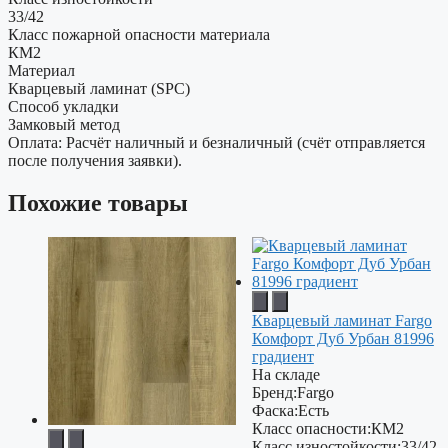
33/42
Класс пожарной опасности материала
КМ2
Материал
Кварцевый ламинат (SPC)
Способ укладки
Замковый метод
Оплата: Расчёт наличный и безналичный (счёт отправляется
после получения заявки).
Похожие товары
Кварцевый ламинат Fargo
Комфорт Дуб Урбан 81996
градиент
На складе
Бренд:
Fargo
Фаска:
Есть
Класс опасности:
КМ2
Класс изностойкости:
33/42