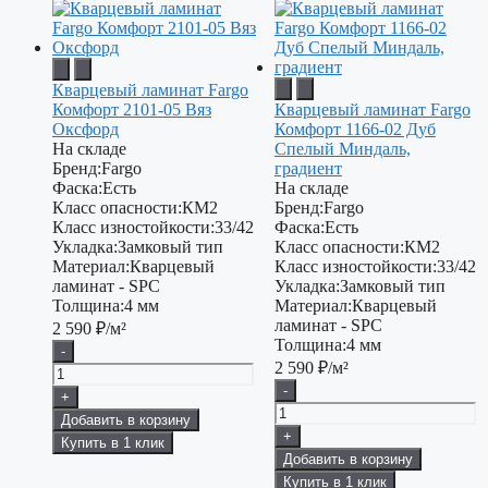
Кварцевый ламинат Fargo
Комфорт 2101-05 Вяз
Кварцевый ламинат Fargo
Оксфорд
Комфорт 1166-02 Дуб
На складе
Спелый Миндаль,
Бренд:
Fargo
градиент
Фаска:
Есть
На складе
Класс опасности:
КМ2
Бренд:
Fargo
Класс изностойкости:
33/42
Фаска:
Есть
Укладка:
Замковый тип
Класс опасности:
КМ2
Материал:
Кварцевый
Класс изностойкости:
33/42
ламинат - SPC
Укладка:
Замковый тип
Толщина:
4 мм
Материал:
Кварцевый
ламинат - SPC
2 590
₽/м²
Толщина:
4 мм
-
2 590
₽/м²
-
+
Добавить в корзину
+
Купить в 1 клик
Добавить в корзину
Купить в 1 клик