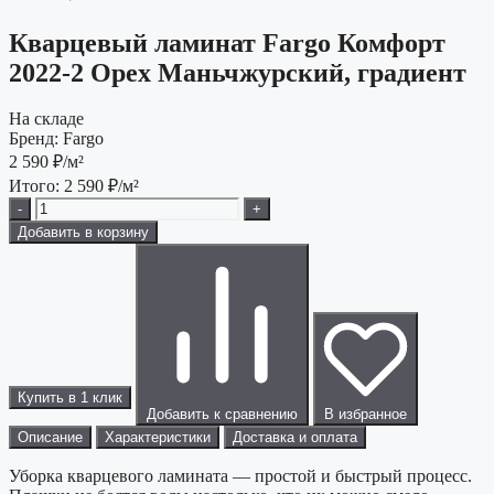
Кварцевый ламинат Fargo Комфорт
2022-2 Орех Маньчжурский, градиент
На складе
Бренд:
Fargo
2 590
₽/м²
Итого:
2 590
₽/м²
-
+
Добавить в корзину
Купить в 1 клик
Добавить к сравнению
В избранное
Описание
Характеристики
Доставка и оплата
Уборка кварцевого ламината — простой и быстрый процесс.