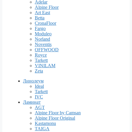
Adelar
Alpine Floor
Art East
Betta
CronaFloor
Fargo
Moduleo
Norland
Noventis
OFFWOOD
Royce
Tarkett
VINILAM
Zeta
Линолеум
Ideal
Tarkett
IVC
Ламинат
AGT
Alpine Floor by Camsan
Alpine Floor Original
Kastamonu
TAIGA