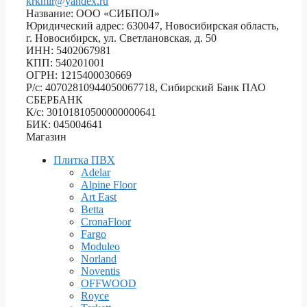
krkmir@yandex.ru
Название: ООО «СИБПОЛ»
Юридический адрес: 630047, Новосибирская область,
г. Новосибирск, ул. Светлановская, д. 50
ИНН: 5402067981
КПП: 540201001
ОГРН: 1215400030669
Р/с: 40702810944050067718, Сибирский Банк ПАО
СБЕРБАНК
К/с: 30101810500000000641
БИК: 045004641
Магазин
Плитка ПВХ
Adelar
Alpine Floor
Art East
Betta
CronaFloor
Fargo
Moduleo
Norland
Noventis
OFFWOOD
Royce