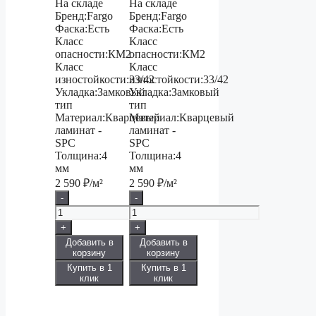
На складе
На складе
Бренд:
Fargo
Бренд:
Fargo
Фаска:
Есть
Фаска:
Есть
Класс
Класс
опасности:
КМ2
опасности:
КМ2
Класс
Класс
изностойкости:
33/42
изностойкости:
33/42
Укладка:
Замковый
Укладка:
Замковый
тип
тип
Материал:
Кварцевый
Материал:
Кварцевый
ламинат -
ламинат -
SPC
SPC
Толщина:
4
Толщина:
4
мм
мм
2 590
₽/м²
2 590
₽/м²
-
-
+
+
Добавить в
Добавить в
корзину
корзину
Купить в 1
Купить в 1
клик
клик