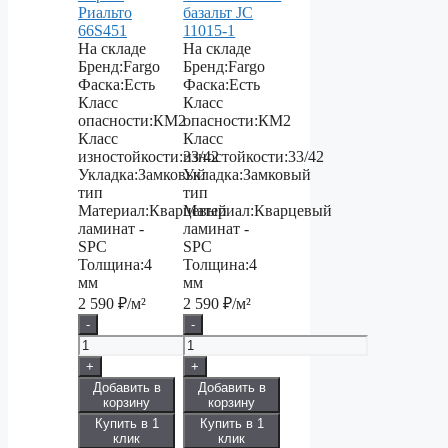
Риальто
базальт JC
66S451
11015-1
На складе
На складе
Бренд:
Fargo
Бренд:
Fargo
Фаска:
Есть
Фаска:
Есть
Класс
Класс
опасности:
КМ2
опасности:
КМ2
Класс
Класс
изностойкости:
33/42
изностойкости:
33/42
Укладка:
Замковый
Укладка:
Замковый
тип
тип
Материал:
Кварцевый
Материал:
Кварцевый
ламинат -
ламинат -
SPC
SPC
Толщина:
4
Толщина:
4
мм
мм
2 590
₽/м²
2 590
₽/м²
-
-
+
+
Добавить в
Добавить в
корзину
корзину
Купить в 1
Купить в 1
клик
клик