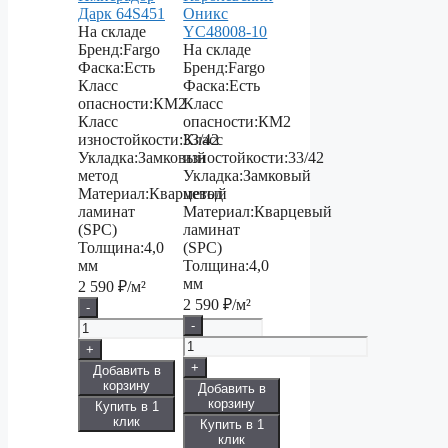
Дарк 64S451
Оникс
На складе
YC48008-10
Бренд:
Fargo
На складе
Фаска:
Есть
Бренд:
Fargo
Класс
Фаска:
Есть
опасности:
КМ2
Класс
Класс
опасности:
КМ2
изностойкости:
33/42
Класс
Укладка:
Замковый
изностойкости:
33/42
метод
Укладка:
Замковый
Материал:
Кварцевый
метод
ламинат
Материал:
Кварцевый
(SPC)
ламинат
Толщина:
4,0
(SPC)
мм
Толщина:
4,0
мм
2 590
₽/м²
2 590
₽/м²
-
-
+
+
Добавить в
корзину
Добавить в
корзину
Купить в 1
клик
Купить в 1
клик