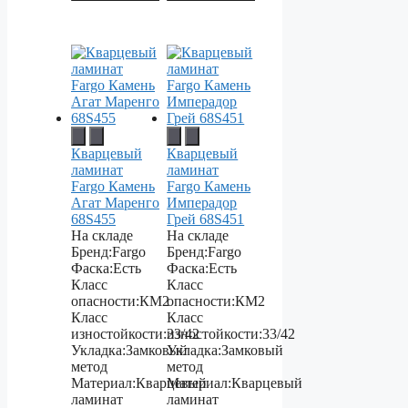
Кварцевый
Кварцевый
ламинат
ламинат
Fargo Камень
Fargo Камень
Агат Маренго
Имперадор
68S455
Грей 68S451
На складе
На складе
Бренд:
Fargo
Бренд:
Fargo
Фаска:
Есть
Фаска:
Есть
Класс
Класс
опасности:
КМ2
опасности:
КМ2
Класс
Класс
изностойкости:
33/42
изностойкости:
33/42
Укладка:
Замковый
Укладка:
Замковый
метод
метод
Материал:
Кварцевый
Материал:
Кварцевый
ламинат
ламинат