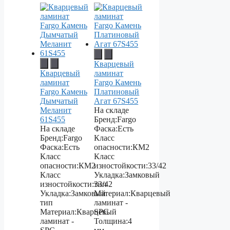
Кварцевый
Кварцевый
ламинат
ламинат
Fargo Камень
Fargo Камень
Платиновый
Дымчатый
Агат 67S455
Меланит
На складе
61S455
Бренд:
Fargo
На складе
Фаска:
Есть
Бренд:
Fargo
Класс
Фаска:
Есть
опасности:
КМ2
Класс
Класс
опасности:
КМ2
изностойкости:
33/42
Класс
Укладка:
Замковый
изностойкости:
33/42
тип
Укладка:
Замковый
Материал:
Кварцевый
тип
ламинат -
Материал:
Кварцевый
SPC
ламинат -
Толщина:
4