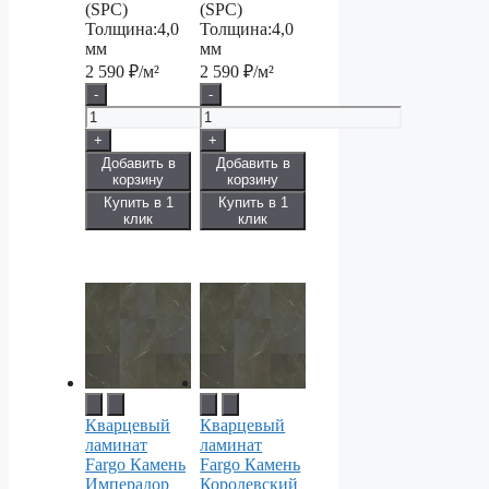
(SPC)
(SPC)
Толщина:
4,0
Толщина:
4,0
мм
мм
2 590
₽/м²
2 590
₽/м²
-
-
+
+
Добавить в
Добавить в
корзину
корзину
Купить в 1
Купить в 1
клик
клик
Кварцевый
Кварцевый
ламинат
ламинат
Fargo Камень
Fargo Камень
Имперадор
Королевский