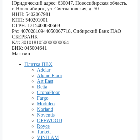
Юридический адрес: 630047, Новосибирская область,
г. Новосибирск, ул. Светлановская, д. 50
ИНН: 5402067981
КПП: 540201001
ОГРН: 1215400030669
Р/с: 40702810944050067718, Сибирский Банк ПАО
СБЕРБАНК
К/с: 30101810500000000641
БИК: 045004641
Магазин
Плитка ПВХ
Adelar
Alpine Floor
Art East
Betta
CronaFloor
Fargo
Moduleo
Norland
Noventis
OFFWOOD
Royce
Tarkett
VINILAM