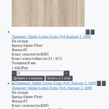
Ламинат Alpine Legno Extra Дуб Каньон L 1000
На складе
Бренд:
Alpine Floor
Фаска:
4V
Класс опасности:
КМ5
Класс изностойкости:
33 / АС5
Толщина:
8 мм
1 650
₽/м²
-
+
Добавить в корзину
Купить в 1 клик
Ламинат Alpine Legno Extra Дуб Элеганс L 1009
На складе
Бренд:
Alpine Floor
Фаска:
4V
Класс опасности:
КМ5