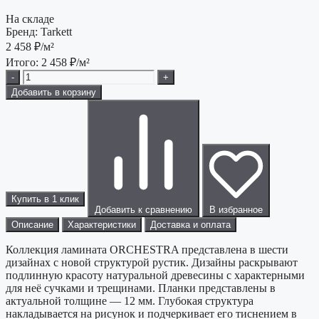
На складе
Бренд:
Tarkett
2 458
₽/м²
Итого:
2 458
₽/м²
-
+
Добавить в корзину
Купить в 1 клик
Добавить к сравнению
В избранное
Описание
Характеристики
Доставка и оплата
Коллекция ламината ORCHESTRA представлена в шести
дизайнах с новой структурой рустик. Дизайны раскрывают
подлинную красоту натуральной древесины с характерными
для неё сучками и трещинами. Планки представлены в
актуальной толщине — 12 мм. Глубокая структура
накладывается на рисунок и подчеркивает его тиснением в