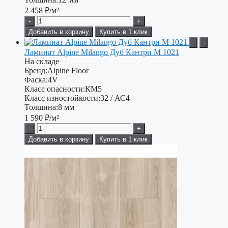
2 458
₽/м²
-
+
Добавить в корзину
Купить в 1 клик
Ламинат Alpine Milango Дуб Кантри М 1021
На складе
Бренд:
Alpine Floor
Фаска:
4V
Класс опасности:
КМ5
Класс изностойкости:
32 / АС4
Толщина:
8 мм
1 590
₽/м²
-
+
Добавить в корзину
Купить в 1 клик