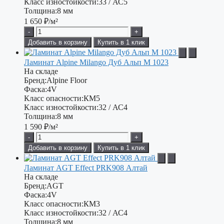
Класс изностойкости:
33 / АС5
Толщина:
8 мм
1 650
₽/м²
-
+
Добавить в корзину
Купить в 1 клик
Ламинат Alpine Milango Дуб Альп М 1023
На складе
Бренд:
Alpine Floor
Фаска:
4V
Класс опасности:
КМ5
Класс изностойкости:
32 / АС4
Толщина:
8 мм
1 590
₽/м²
-
+
Добавить в корзину
Купить в 1 клик
Ламинат AGT Effect PRK908 Алтай
На складе
Бренд:
AGT
Фаска:
4V
Класс опасности:
КМ3
Класс изностойкости:
32 / АС4
Толщина:
8 мм