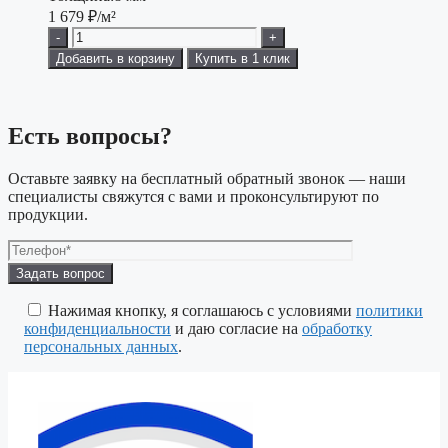
1 679
₽/м²
-
+
Добавить в корзину
Купить в 1 клик
Есть вопросы?
Оставьте заявку на бесплатный обратный звонок — наши
специалисты свяжутся с вами и проконсультируют по
продукции.
Оставьте
это
поле
Нажимая кнопку, я соглашаюсь с условиями
политики
пустым.
конфиденциальности
и даю согласие на
обработку
персональных данных
.