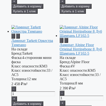
+
+
Добавить в корзину
Добавить в корзину
Купить в 1 клик
Купить в 1 клик
Ламинат Tarkett Оркестра
Тимпано
Ламинат Alpine Floor
На складе
Original Herringbone 8 Дуб
Бренд:
Tarkett
Шампань LF102-5
Фаска:
4-сторонняя мини
На складе
фаска
Бренд:
Alpine Floor
Класс опасности:
КМ3
Фаска:
4V
Класс изностойкости:
33 /
Класс опасности:
КМ5
АС5
Класс изностойкости:
33 /
Толщина:
12 мм
АС5
Толщина:
8 мм
2 458
₽/м²
2 390
₽/м²
-
-
+
+
Добавить в корзину