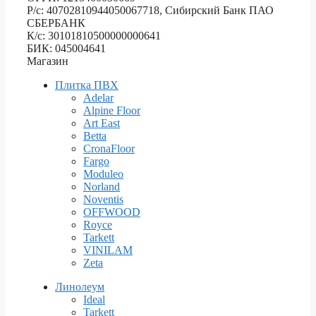
Р/с: 40702810944050067718, Сибирский Банк ПАО
СБЕРБАНК
К/с: 30101810500000000641
БИК: 045004641
Магазин
Плитка ПВХ
Adelar
Alpine Floor
Art East
Betta
CronaFloor
Fargo
Moduleo
Norland
Noventis
OFFWOOD
Royce
Tarkett
VINILAM
Zeta
Линолеум
Ideal
Tarkett