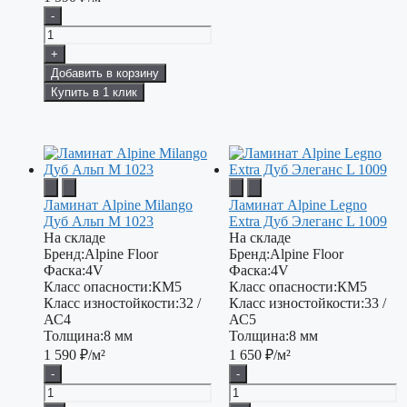
-
+
Добавить в корзину
Купить в 1 клик
Ламинат Alpine Milango
Ламинат Alpine Legno
Дуб Альп М 1023
Extra Дуб Элеганс L 1009
На складе
На складе
Бренд:
Alpine Floor
Бренд:
Alpine Floor
Фаска:
4V
Фаска:
4V
Класс опасности:
КМ5
Класс опасности:
КМ5
Класс изностойкости:
32 /
Класс изностойкости:
33 /
АС4
АС5
Толщина:
8 мм
Толщина:
8 мм
1 590
₽/м²
1 650
₽/м²
-
-