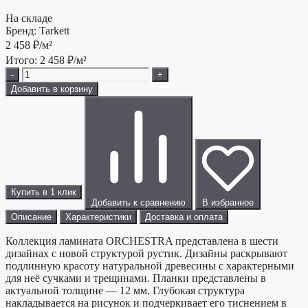
На складе
Бренд:
Tarkett
2 458
₽/м²
Итого:
2 458
₽/м²
-
+
Добавить в корзину
Купить в 1 клик
Добавить к сравнению
В избранное
Описание
Характеристики
Доставка и оплата
Коллекция ламината ORCHESTRA представлена в шести
дизайнах с новой структурой рустик. Дизайны раскрывают
подлинную красоту натуральной древесины с характерными
для неё сучками и трещинами. Планки представлены в
актуальной толщине — 12 мм. Глубокая структура
накладывается на рисунок и подчеркивает его тиснением в