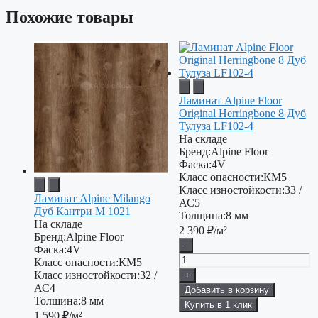
Похожие товары
Ламинат Alpine Floor
Original Herringbone 8 Дуб
Тулуза LF102-4
На складе
Бренд:
Alpine Floor
Фаска:
4V
Класс опасности:
КМ5
Класс изностойкости:
33 /
Ламинат Alpine Milango
АС5
Дуб Кантри М 1021
Толщина:
8 мм
На складе
2 390
₽/м²
Бренд:
Alpine Floor
-
Фаска:
4V
Класс опасности:
КМ5
Класс изностойкости:
32 /
+
АС4
Добавить в корзину
Толщина:
8 мм
Купить в 1 клик
1 590
₽/м²